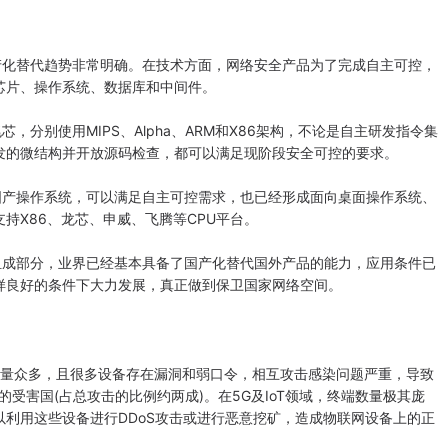
化替代趋势非常明确。在技术方面，网络安全产品为了完成自主可控，
芯片、操作系统、数据库和中间件。
别使用MIPS、Alpha、ARM和X86架构，不论是自主研发指令集
发的微结构并开放源码检查，都可以满足现阶段安全可控的要求。
产操作系统，可以满足自主可控需求，也已经形成面向桌面操作系统、
持X86、龙芯、申威、飞腾等CPU平台。
成部分，业界已经基本具备了国产化替代国外产品的能力，应用条件已
样良好的条件下大力发展，真正做到保卫国家网络空间。
数量众多，且很多设备存在漏洞和弱口令，相互攻击感染问题严重，导致
的受害国(占总攻击的比例约两成)。在5G及IoT领域，终端数量极其庞
利用这些设备进行DDoS攻击或进行恶意挖矿，造成物联网设备上的正