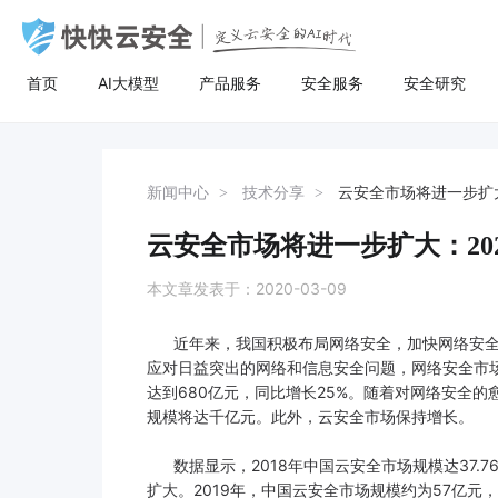
首页
AI大模型
产品服务
安全服务
安全研究
AI大模型
高防服务器
安全服务
关于快快
安全
计
AI聚合
量身定制场景化的服务器租用方案
漏洞扫描
了解快快
AI聚合平台为企业提供一站式的全球主流
主流服务器配置，可根据客户行业和业务
漏洞扫描，协助维护人员提前发现Web应
快快云安全（快快网络旗下安全品牌)
AI聚合
BGP服务器
漏洞扫描
关于快快
等保
弹
新闻中心
技术分享
云安全市场将进一步扩大
AI模型接入服务，通过统一的标准API接
特点，需求及预算，个性化定制服务器租
用系统中隐藏的漏洞，根据评估工具给出
以“Al+安全”为核心战略，定义云安全的Al
AI创作
UDP服务器
渗透测试
快推官
重大
A
口，企业与开发者无需繁琐对接，即可稳
用方案。其中，云服务器可根据客户业务
详尽的漏洞描述和修补方案，指导维护人
时代。公司总部位于厦门，旗下有深圳、
云安全市场将进一步扩大：20
定、高性价比地灵活调用大模型，助力业
需求，提供各种环境的基础架构资源，从
员进行安全加固，防患于未然。
福州、济南、宁波等多个分公司，已服务
多线服务器
安全加固
举报中心
移动
安
务智能升级。
计算资源、存储资源网络资源到跨数据中
超过22万家客户，员工总数超500人，业
本文章发表于：2020-03-09
心的访问。
务遍及全国26个省市。
大带宽服务器
代码审计
加入我们
华
近年来，我国积极布局网络安全，加快网络安全
黑石裸金属服务器
腾
应对日益突出的网络和信息安全问题，网络安全市场
达到680亿元，同比增长25%。随着对网络安全的
规模将达千亿元。此外，云安全市场保持增长。
数据显示，2018年中国云安全市场规模达37.
扩大。2019年，中国云安全市场规模约为57亿元，