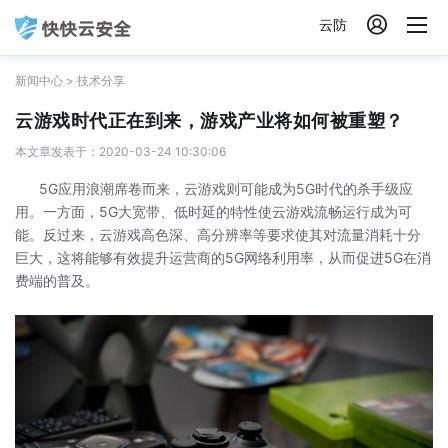

云防
新闻中心
>
技术分享
云游戏时代正在到来，游戏产业将如何被重塑？
本文章发表于：2020-03-24 10:30:06
5G应用浪潮席卷而来，云游戏则可能成为5G时代的杀手级应
用。一方面，5G大宽带、低时延的特性使云游戏流畅运行成为可
能。反过来，云游戏高色深、高分辨率等要求使其对流量消耗十分
巨大，这将能够有效提升运营商的5G网络利用率，从而促进5G在消
费端的普及。