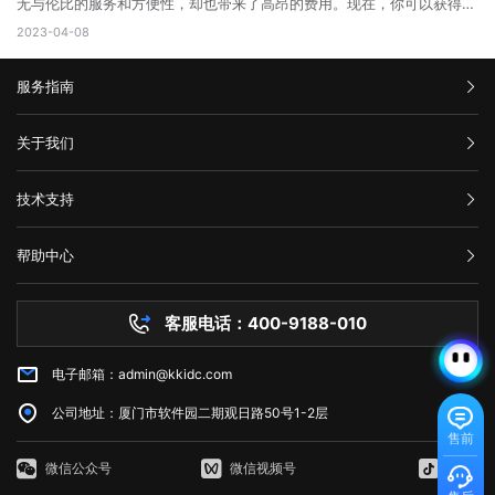
站不起作用，那么很可能是这个网站出现了502错误。 3、清除浏览
可以享受到实时的功能更新和改进。 web主要包括哪三个方面？
无与伦比的服务和方便性，却也带来了高昂的费用。现在，你可以获得一
破坏，数据损坏，商业机密泄露，客户资料丢失等损失;页面升级对于内
429。当客户端发送的请求超过服务器限制时，服务器就会返回这个状态
器缓存 清除浏览器缓存还可能有助于解决502错误。浏览器的缓存可
Web主要包括三个方面，分别是结构（Structure）、表现
些AWS永久免费服务器，使你能够在开发和测试新的应用程序时节省不少
容更新调整，网页X信息清理，网络速度提升等网站维护操作;定期检查企
2023-04-08
码。 二、为什么会出现HTTP 429错误? HTTP 429错误通常是由
能是旧数据的源，这可能会使代理服务器或网关出现错误。 4、暂时
（Presentation）和行为（Behavior）。这三个方面共同构成了Web的
成本。本文将告诉你AWS永久免费服务器有哪些，以及如何充分利用它的
业网络和计算机工作状态，降低系统故障率;网站系统遭遇突发严重故障
以下原因造成的： 1. 请求过于频繁：当客户端发送的请求过于频繁
使用其他网络连接 尝试切换到其他网络连接，例如在使用Wi-Fi时尝
基本框架，涵盖了从网页的构建到用户与网页交互的整个过程。 结
免费资源。 AWS永久免费服务器提供哪些服务? AWS(Amazon
而导致网络系统崩溃后，在最短的时间内进行恢复;在重要的文件资料、
时，服务器无法处理这么多请求，就会返回HTTP 429错误。 2. 服务
试使用移动数据。通过使用其他网络连接，您可以确定是否存在网络连接
构：指的是网页的骨架，即HTML代码，它定义了网页的基本结构和内
服务指南
Web Services)是亚马逊提供的一种基于云平台的服务。AWS永久免费计
数据被误删或遭病毒感染、黑客破坏后，通过技术手段尽力抢救，争取恢
器限制：有些服务器为了防止恶意攻击，会设置一些限制，例如每秒钟只
问题。 5、联系网站管理员 如果以上方法都尝试过了，但仍然出
容。HTML通过标签来组织网页的元素，如导航栏、正文内容等，这些标
划提供高端计算、存储和数据库服务。下面列出了十种免费使用的AWS服
复。 以上就是关于页面升级访问的原因以及解决方法全部内容，其实
允许发送一定数量的请求。如果客户端发送的请求超过了这个限制，服务
现502错误代码，并且您确信问题不是出在您的本地网络连接中，则可能
签帮助浏览器理解网页的布局和内容。 表现：涉及网页的视觉呈现，
务： 1. Amazon Elastic Compute Cloud (EC2)：EC2是AWS的核心
汇款信息
很多网站都是需要升级优化的，为了的就是可以满足各种用户的需求，也
器就会返回HTTP 429错误。 3. 网络不稳定：如果网络不稳定，客户
关于我们
需要联系网站管理员寻求帮助。他们可以告诉您更多关于错误代码502的
即CSS（级联样式表）的使用。CSS用于控制网页的布局、颜色、字体等
计算服务。免费计划提供750个小时的EC2实例。 2. Amazon S3：
是提升网站用户体验的一种方法，当然很多网站想要留住更多用户就需要
端发送的请求可能会丢失或延迟，导致服务器无法正常响应请求。
信息，并提供解决方法。 在互联网时代，我们经常会遇到502错误代
视觉效果，使网页看起来更加美观和吸引人。 行为：指的是网页与用
在AWS上创建和管理存储桶，对于不超过5GB的数据存储和处理是免费
购买流程
对网站不断进行页面访问升级，这样才能有利于网站的发展，特别是当服
三、如何修复HTTP 429错误? 如果遇到HTTP 429错误，我们可以采
码。这意味着请求未能正确连接到上游服务器，通常是由代理服务器、网
公司介绍
户交互的方式，即JavaScript的使用。JavaScript是一种脚本语言，它允
的。 3. AWS Lambda：以事件驱动的方式在云中运行代码，免费计
技术支持
务器无法接纳新用户访问的时候，更需要及时进行页面访问升级，希望本
取以下一些方法来修复： 1. 增加请求间隔时间：当客户端发送的请求
关或网络连接问题引起的。为了解决这个问题，我们可以尝试刷新网页、
服务条款
许网页对用户的操作做出响应，如点击按钮、滚动页面等，从而提供更加
划提供每月100万个AWS Lambda请求和每月400,000 GB秒的计
文可以帮助到大家。
过于频繁时，可以增加请求间隔时间，减少请求的数量。 2. 减少请
举报中心
检查网络连接、清除浏览器缓存、暂时使用其他网络连接或联系网站管理
丰富的交互体验。 这三个方面相互依赖，共同决定了Web的外观、功
算。 4. Amazon DynamoDB：AWS的高性能NoSQL数据存储，免费
求次数：如果客户端发送的请求超过了服务器限制，可以减少请求的数
网站备案
员。希望本文能帮助您了解并解决错误代码502问题。
能和用户体验。 web端指的是什么意思？看完文章就能清楚知道了，
计划提供每月25个WCU和25个RCU。 5. Amazon Glacier：用于非
帮助中心
量，以满足服务器的限制要求。 3. 检查API调用的频率：如果HTTP
隐私声明
web的本意是蜘蛛网和网的意思，在拍改网页设计中我们称为网页的意
常少访问数据的低成本归档存储服务，在AWS中，小于3GB的数据存储是
技术文档
429错误发生在API调用中，我们可以检查API调用的频率，是否超出了
思。现广泛译作网络、互联网等技术领域。
免费的。 6. Amazon CloudFront：AWS的全球内容分发网络
服务器问题
API提供商的限制。 4. 检查网络连接：如果HTTP 429错误是由网络
(CDN)，免费计划为每个月50GB的数据传输提供免费流量。 7.
客服电话：400-9188-010
白名单保护
不稳定引起的，我们可以检查网络连接是否正常，是否存在延迟或丢包现
Amazon Machine Learning：一种基于云的机器学习服务，在免费计划
常见问题
象。 5. 使用CDN服务：CDN即内容分发网络，可以缓存静态资源，
中提供每月10,000个批处理预测。 8. Amazon RDS：AWS的关系型
减少请求次数，提高请求速度和稳定性。 6. 联系服务器管理员：如
电子邮箱：admin@kkidc.com
市场资讯
数据库服务，免费计划实例持续使用750小时，每月获得20GB的备份存
果HTTP 429错误仍无法解决，我们可以联系服务器管理员，让其检查服
储和10万条I/O请求数。 9. Amazon SES：简单邮件服务，用于发送
务器设置是否存在问题。 HTTP 429错误通常是由请求过于频繁、服
公司地址：厦门市软件园二期观日路50号1-2层
和接收电子邮件，AWS SES在免费计划中提供每月62,000封电子邮件发
务器限制、网络不稳定等原因造成的。为了修复HTTP 429错误，我们可
售前
送。 10. Amazon CloudWatch：AWS的监控服务，AWS
以采取增加请求间隔时间、减少请求次数、检查API调用的频率、检查网
CloudWatch在免费计划中提供1个月内每个AWS账户$0.10的按需监
微信公众号
微信视频号
抖音
络连接、使用CDN服务等方法。如果以上方法无法解决HTTP 429错误，
控。 如何使用AWS永久免费服务器 AWS提供的免费计划通常是