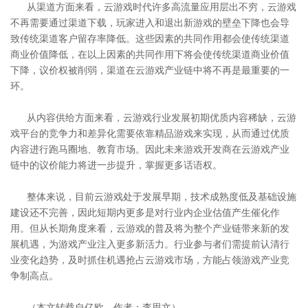
从渠道方面来看，云游戏时代许多高流量应用层出不穷，云游戏
不再需要通过渠道下载，玩家进入和退出新游戏的壁垒下降也会导
致传统渠道客户留存率降低。这些因素的共同作用都会使传统渠道
商业价值降低，在以上因素的共同作用下将会使传统渠道商业价值
下降，议价权被削弱，渠道在云游戏产业链中将不再是最重要的一
环。
从内容供给方面来看，云游戏行业发展初期优质内容稀缺，云游
戏平台的竞争力和差异化需要依靠精品游戏来实现，从而通过优质
内容进行跑马圈地、教育市场。因此未来游戏开发商在云游戏产业
链中的议价能力将进一步提升，掌握更多话语权。
整体来说，目前云游戏处于发展早期，技术成熟度低及基础设施
建设还不完善，因此短期内更多是对行业内企业估值产生催化作
用。但从长期角度来看，云游戏的普及将为整个产业链带来新的发
展机遇，为游戏产业注入更多新活力。行业参与者们需提前认清行
业变化趋势，及时抓住机遇抢占云游戏市场，方能占领游戏产业竞
争制高点。
（本文转载自亿欧，作者：李思文）