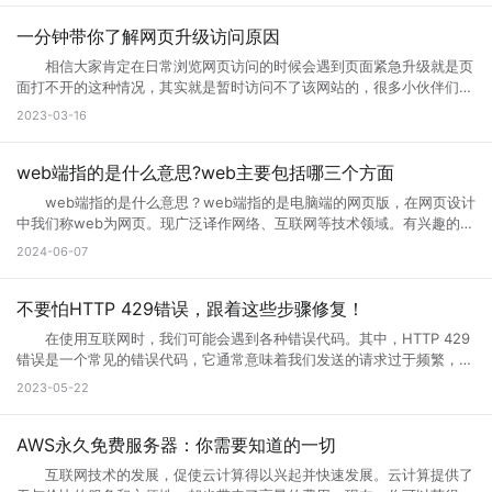
钮，点击升级以后，网络就会自动的升级的，如果手机不会自动升级的
码502 502 Bad Gateway错误是指代理或网关从上一个服务器接收
话，就点击手动升级，大概等五分钟之后它就会自动的升级了。重复多
到的响应无效或不完整。通常，这种情况发生在文件太大或处理速度太慢
一分钟带你了解网页升级访问原因
次，通过以上方式就可以打开需要访问的页面。 页面访问升级出
的高流量网站上。例如，当您访问一个具有高流量的网站时，您的请求将
错? 有几个情况会导致这个现象出现： 1.你的网速过慢，网页代
相信大家肯定在日常浏览网页访问的时候会遇到页面紧急升级就是页
被发送到它的代理服务器。如果代理服务器在尝试访问网站时无法从上游
码没有完全下载就运行了，导致不完整，当然就错误了。请刷新。 2.
面打不开的这种情况，其实就是暂时访问不了该网站的，很多小伙伴们搞
服务器获取完整的响应，则会生成502错误代码。 502错误代码通常
网页设计错误，导致部分代码不能执行。请下载最新的遨游浏览器。
不清楚网页升级访问是什么意思，也不知道网页升级访问原因?其实这种
2023-03-16
是由代理服务器、网关或负载均衡器等设备导致的，而不是由您的计算机
3.你的浏览器不兼容导致部分代码不能执行。请下载最新的遨游浏览
情况很常见，很多网站当前的性能以及功能不能满足用户访问需求的时
或网络连接引起的。这意味着您只能为自己的网络连接做些有限的调整，
器。 4.你的IE浏览器缓存出错，请右键点击桌面IE浏览器，选择属
候，网站就会进行升级来满足访问者。那么为什么需要升级页面?具体跟
但无法修复网关响应错误。 二、错误代码502的可能原因 1、上
性，在常规页面里，点击删除文件这个按钮，选择全部删除，并且点击删
小编一起来详细了解下吧! 网页升级访问是什么意思? 所谓的网页
web端指的是什么意思?web主要包括哪三个方面
游服务器返回的响应无效或不完整 当请求通过代理服务器到达上游服
除cookies按钮。 5.网站服务器访问量太大，导致服务器超负载，部
升级访问，就是用户们正在访问的网页正在进行升级，暂时不可能进行访
务器时，服务器有时会出现响应故障。这可能是因为服务器正在忙于处理
web端指的是什么意思？web端指的是电脑端的网页版，在网页设计
分代码没有完全下载就提示浏览器完毕，导致错误。 你可以多刷新，或
问等操作，一般来说互联网的网页使用过程中会出现各种问题的，网页建
请求，或者因为出现其他问题造成了响应不完整。如果代理服务器无法从
中我们称web为网页。现广泛译作网络、互联网等技术领域。有兴趣的小
者换一个网速比较好的时候访问(前提是这个网站是个大网站，不会出现
设者们会通过升级访问提升网页的流畅度，让大家后续访问过程中更加顺
上游服务器获取完整的响应，则表现为502错误代码。 2、代理服务
伙伴赶紧跟着小编一起学习下。 web端指的是什么意思？ “Web
问题2) 6.qq空间目前在升级5.0版本，会出现一点小问题..请不用担
2024-06-07
畅。 网页升级访问升级原因 1、 每个网站的站长都是希望把自己
器或网关故障 当请求到达代理服务器或网关时，如果设备发生故障或
端”指的是通过Web浏览器访问和使用的应用程序或服务。在计算机和互
心，到10月份更新完毕后,所有问题都会解决的。 以上就是遇到页面
的网站做大做强的，当网站的流量高了以后网站的后台服务器可能无法接
未正确配置，则会导致出现502错误。如果代理服务器或网关未得到正确
联网领域，”Web”指的是互联网上的网页和Web应用程序。Web端可以是
访问界面升级怎么办的全部内容，其实当网站停止访问的话，不一定及时
纳大量的网友访问，这时候就需要升级网站了，升级以接纳更多的网友访
配置，将无法正常地从上游服务器获取响应。 3、网络连接问题
各种类型的应用程序或服务，包括网页应用、在线商店、社交媒体平台、
不要怕HTTP 429错误，跟着这些步骤修复！
网站问题，也有可能只是网站正在升级，升级也是为了更好的保证用户访
问网站。 2、 网站营运一段时间后，由于网络技术的发展以及网络服
本地计算机与服务器之间的网络连接是错误代码502的常见原因之一。如
电子邮件客户端等。 这些应用程序或服务通过Web浏览器（如
问以及使用体验。当然也是为了安全性能，服务器软件功能会随着版本的
务器环境的改变，原网页可能出现兼容性、功能与用户体验上的缺陷，为
在使用互联网时，我们可能会遇到各种错误代码。其中，HTTP 429
果您的互联网连接出现问题或受到网络中断的干扰，则可能导致您的请求
Google Chrome、Mozilla Firefox、Microsoft Edge等）在用户的计算
更新而提升。当现有的网站功能不能满足访问需求的时候也会及时升级提
了更长远的发展就需要升级访问页面了。 3、 现在的网络发展很快，
错误是一个常见的错误代码，它通常意味着我们发送的请求过于频繁，服
无法成功连接到代理服务器或网关，这会导致错误代码502的出现。
机或移动设备上运行。Web端的优势之一是它的跨平台性，因为用户只需
升体验。
网站的设计与服务器安全的水平可能还停留在比较老的水平，页面的升级
务器无法响应。那么你知道什么是HTTP 429错误?HTTP 429错误如何修
三、如何解决错误代码502 1、刷新页面 首先尝试刷新网页。因
2023-05-22
要一个支持Web浏览器的设备即可访问和使用。 这意味着无论是在桌
就能完善这些方面的缺陷。 为什么需要升级页面： 1、 升级页面
复它?接下来就让小编来跟大家详细介绍一下吧! 一、什么是HTTP
为502错误代码可能是由临时问题引起的，例如超载的服务器或墙壁上的
面电脑、笔记本电脑、平板电脑还是智能手机上，只需打开浏览器并输入
对于网站优化：网站进行META标记优化,W3C标准优化,搜索引擎优化等
429错误? HTTP 429错误是指服务器拒绝响应客户端的请求，因为客
阻止。因此，刷新页面可能会解决问题。 2、检查网络连接 检查
相应的Web地址，用户即可访问Web应用程序或服务。 相比于传统的
合理优化操作，使网站在页面的布局、结构与内容方面都对用户与搜索引
户端发送的请求次数过于频繁。这种错误通常发生在需要进行频繁请求的
AWS永久免费服务器：你需要知道的一切
您的网络连接是否正常。您可以尝试与其他网站进行通信，以确定问题是
本地应用程序，Web端的应用程序不需要在用户设备上安装，而是通过互
擎更加的友好，提升用户体验与搜索引擎对网站的认可。 2、 对于网
应用程序中，例如网站爬虫、API调用等。 在HTTP请求中，服务器会
否出现在本地网络连接中。如果您的其他网站可以工作，但一个特定的网
联网直接提供服务。这使得Web端应用程序的更新和维护更加方便，用户
互联网技术的发展，促使云计算得以兴起并快速发展。云计算提供了
站的安全与维护：页面安全方面的升级能有效的防止黑客入侵，造成网站
返回一个状态码，用于表示请求的结果。HTTP 429错误对应的状态码是