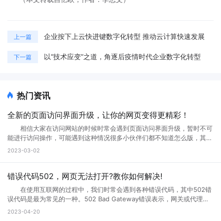
企业按下上云快进键数字化转型 推动云计算快速发展
上一篇
以“技术应变”之道，角逐后疫情时代企业数字化转型
下一篇
热门资讯
全新的页面访问界面升级，让你的网页变得更精彩！
相信大家在访问网站的时候时常会遇到页面访问界面升级，暂时不可
能进行访问操作，可能遇到这种情况很多小伙伴们都不知道怎么版，其实
互联网网页在正常使用过程中是不会出现这种问题的。那么如果遇到页面
2023-03-02
访问界面升级怎么办?页面访问界面升级通知怎么设置?接下来就跟小编一
起来详细了解下吧! 页面访问界面升级怎么办 所谓的网页升级访
问页面，就是用户们正在访问的网页正在进行升级，暂时不可能进行访问
错误代码502，网页无法打开?教你如何解决!
等操作，一般来说互联网的网页使用过程中会出现各种问题的，网页建设
在使用互联网的过程中，我们时常会遇到各种错误代码，其中502错
者们会通过升级访问提升网页的流畅度，让大家后续访问过程中更加顺
误代码是最为常见的一种。502 Bad Gateway错误表示，网关或代理服
畅。这样上网就不会太卡了。 页面访问界面升级通知怎么设置出现页
务无法将请求发送到上游服务器。那么，错误代码502是什么意思?错误
2023-04-20
面访问升级通知中，可以首先打开这个永久访问页面，然后点击升级按
代码502怎么解决?接下来小编将为您一一解答。 一、什么是错误代