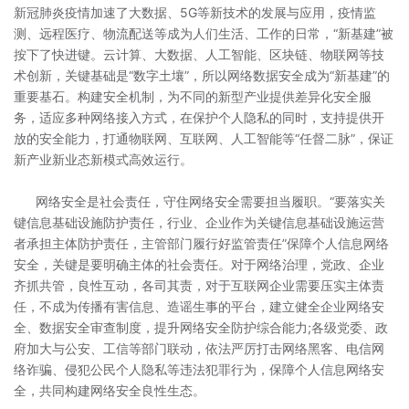
新冠肺炎疫情加速了大数据、5G等新技术的发展与应用，疫情监
测、远程医疗、物流配送等成为人们生活、工作的日常，“新基建”被
按下了快进键。云计算、大数据、人工智能、区块链、物联网等技
术创新，关键基础是“数字土壤”，所以网络数据安全成为“新基建”的
重要基石。构建安全机制，为不同的新型产业提供差异化安全服
务，适应多种网络接入方式，在保护个人隐私的同时，支持提供开
放的安全能力，打通物联网、互联网、人工智能等“任督二脉”，保证
新产业新业态新模式高效运行。
网络安全是社会责任，守住网络安全需要担当履职。“要落实关
键信息基础设施防护责任，行业、企业作为关键信息基础设施运营
者承担主体防护责任，主管部门履行好监管责任”保障个人信息网络
安全，关键是要明确主体的社会责任。对于网络治理，党政、企业
齐抓共管，良性互动，各司其责，对于互联网企业需要压实主体责
任，不成为传播有害信息、造谣生事的平台，建立健全企业网络安
全、数据安全审查制度，提升网络安全防护综合能力;各级党委、政
府加大与公安、工信等部门联动，依法严厉打击网络黑客、电信网
络诈骗、侵犯公民个人隐私等违法犯罪行为，保障个人信息网络安
全，共同构建网络安全良性生态。