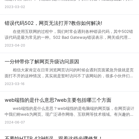
互联网网页在正常使用过程中是不会出现这种问题的。那么如果遇到页面
2023-03-02
访问界面升级怎么办?页面访问界面升级通知怎么设置?接下来就跟小编一
起来详细了解下吧! 页面访问界面升级怎么办 所谓的网页升级访
问页面，就是用户们正在访问的网页正在进行升级，暂时不可能进行访问
错误代码502，网页无法打开?教你如何解决!
等操作，一般来说互联网的网页使用过程中会出现各种问题的，网页建设
在使用互联网的过程中，我们时常会遇到各种错误代码，其中502错
者们会通过升级访问提升网页的流畅度，让大家后续访问过程中更加顺
误代码是最为常见的一种。502 Bad Gateway错误表示，网关或代理服
畅。这样上网就不会太卡了。 页面访问界面升级通知怎么设置出现页
务无法将请求发送到上游服务器。那么，错误代码502是什么意思?错误
2023-04-20
面访问升级通知中，可以首先打开这个永久访问页面，然后点击升级按
代码502怎么解决?接下来小编将为您一一解答。 一、什么是错误代
钮，点击升级以后，网络就会自动的升级的，如果手机不会自动升级的
码502 502 Bad Gateway错误是指代理或网关从上一个服务器接收
话，就点击手动升级，大概等五分钟之后它就会自动的升级了。重复多
到的响应无效或不完整。通常，这种情况发生在文件太大或处理速度太慢
一分钟带你了解网页升级访问原因
次，通过以上方式就可以打开需要访问的页面。 页面访问升级出
的高流量网站上。例如，当您访问一个具有高流量的网站时，您的请求将
错? 有几个情况会导致这个现象出现： 1.你的网速过慢，网页代
相信大家肯定在日常浏览网页访问的时候会遇到页面紧急升级就是页
被发送到它的代理服务器。如果代理服务器在尝试访问网站时无法从上游
码没有完全下载就运行了，导致不完整，当然就错误了。请刷新。 2.
面打不开的这种情况，其实就是暂时访问不了该网站的，很多小伙伴们搞
服务器获取完整的响应，则会生成502错误代码。 502错误代码通常
网页设计错误，导致部分代码不能执行。请下载最新的遨游浏览器。
不清楚网页升级访问是什么意思，也不知道网页升级访问原因?其实这种
2023-03-16
是由代理服务器、网关或负载均衡器等设备导致的，而不是由您的计算机
3.你的浏览器不兼容导致部分代码不能执行。请下载最新的遨游浏览
情况很常见，很多网站当前的性能以及功能不能满足用户访问需求的时
或网络连接引起的。这意味着您只能为自己的网络连接做些有限的调整，
器。 4.你的IE浏览器缓存出错，请右键点击桌面IE浏览器，选择属
候，网站就会进行升级来满足访问者。那么为什么需要升级页面?具体跟
但无法修复网关响应错误。 二、错误代码502的可能原因 1、上
性，在常规页面里，点击删除文件这个按钮，选择全部删除，并且点击删
小编一起来详细了解下吧! 网页升级访问是什么意思? 所谓的网页
web端指的是什么意思?web主要包括哪三个方面
游服务器返回的响应无效或不完整 当请求通过代理服务器到达上游服
除cookies按钮。 5.网站服务器访问量太大，导致服务器超负载，部
升级访问，就是用户们正在访问的网页正在进行升级，暂时不可能进行访
务器时，服务器有时会出现响应故障。这可能是因为服务器正在忙于处理
web端指的是什么意思？web端指的是电脑端的网页版，在网页设计
分代码没有完全下载就提示浏览器完毕，导致错误。 你可以多刷新，或
问等操作，一般来说互联网的网页使用过程中会出现各种问题的，网页建
请求，或者因为出现其他问题造成了响应不完整。如果代理服务器无法从
中我们称web为网页。现广泛译作网络、互联网等技术领域。有兴趣的小
者换一个网速比较好的时候访问(前提是这个网站是个大网站，不会出现
设者们会通过升级访问提升网页的流畅度，让大家后续访问过程中更加顺
上游服务器获取完整的响应，则表现为502错误代码。 2、代理服务
伙伴赶紧跟着小编一起学习下。 web端指的是什么意思？ “Web
问题2) 6.qq空间目前在升级5.0版本，会出现一点小问题..请不用担
2024-06-07
畅。 网页升级访问升级原因 1、 每个网站的站长都是希望把自己
器或网关故障 当请求到达代理服务器或网关时，如果设备发生故障或
端”指的是通过Web浏览器访问和使用的应用程序或服务。在计算机和互
心，到10月份更新完毕后,所有问题都会解决的。 以上就是遇到页面
的网站做大做强的，当网站的流量高了以后网站的后台服务器可能无法接
未正确配置，则会导致出现502错误。如果代理服务器或网关未得到正确
联网领域，”Web”指的是互联网上的网页和Web应用程序。Web端可以是
访问界面升级怎么办的全部内容，其实当网站停止访问的话，不一定及时
纳大量的网友访问，这时候就需要升级网站了，升级以接纳更多的网友访
配置，将无法正常地从上游服务器获取响应。 3、网络连接问题
各种类型的应用程序或服务，包括网页应用、在线商店、社交媒体平台、
不要怕HTTP 429错误，跟着这些步骤修复！