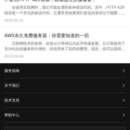
网站问题，也有可能只是网站正在升级，升级也是为了更好的保证用户访
问网站。 2、 网站营运一段时间后，由于网络技术的发展以及网络服
本地计算机与服务器之间的网络连接是错误代码502的常见原因之一。如
电子邮件客户端等。 这些应用程序或服务通过Web浏览器（如
问以及使用体验。当然也是为了安全性能，服务器软件功能会随着版本的
务器环境的改变，原网页可能出现兼容性、功能与用户体验上的缺陷，为
在使用互联网时，我们可能会遇到各种错误代码。其中，HTTP 429
果您的互联网连接出现问题或受到网络中断的干扰，则可能导致您的请求
Google Chrome、Mozilla Firefox、Microsoft Edge等）在用户的计算
更新而提升。当现有的网站功能不能满足访问需求的时候也会及时升级提
了更长远的发展就需要升级访问页面了。 3、 现在的网络发展很快，
错误是一个常见的错误代码，它通常意味着我们发送的请求过于频繁，服
无法成功连接到代理服务器或网关，这会导致错误代码502的出现。
机或移动设备上运行。Web端的优势之一是它的跨平台性，因为用户只需
升体验。
网站的设计与服务器安全的水平可能还停留在比较老的水平，页面的升级
务器无法响应。那么你知道什么是HTTP 429错误?HTTP 429错误如何修
三、如何解决错误代码502 1、刷新页面 首先尝试刷新网页。因
2023-05-22
要一个支持Web浏览器的设备即可访问和使用。 这意味着无论是在桌
就能完善这些方面的缺陷。 为什么需要升级页面： 1、 升级页面
复它?接下来就让小编来跟大家详细介绍一下吧! 一、什么是HTTP
为502错误代码可能是由临时问题引起的，例如超载的服务器或墙壁上的
面电脑、笔记本电脑、平板电脑还是智能手机上，只需打开浏览器并输入
对于网站优化：网站进行META标记优化,W3C标准优化,搜索引擎优化等
429错误? HTTP 429错误是指服务器拒绝响应客户端的请求，因为客
阻止。因此，刷新页面可能会解决问题。 2、检查网络连接 检查
相应的Web地址，用户即可访问Web应用程序或服务。 相比于传统的
合理优化操作，使网站在页面的布局、结构与内容方面都对用户与搜索引
户端发送的请求次数过于频繁。这种错误通常发生在需要进行频繁请求的
AWS永久免费服务器：你需要知道的一切
您的网络连接是否正常。您可以尝试与其他网站进行通信，以确定问题是
本地应用程序，Web端的应用程序不需要在用户设备上安装，而是通过互
擎更加的友好，提升用户体验与搜索引擎对网站的认可。 2、 对于网
应用程序中，例如网站爬虫、API调用等。 在HTTP请求中，服务器会
否出现在本地网络连接中。如果您的其他网站可以工作，但一个特定的网
联网直接提供服务。这使得Web端应用程序的更新和维护更加方便，用户
互联网技术的发展，促使云计算得以兴起并快速发展。云计算提供了
站的安全与维护：页面安全方面的升级能有效的防止黑客入侵，造成网站
返回一个状态码，用于表示请求的结果。HTTP 429错误对应的状态码是
站不起作用，那么很可能是这个网站出现了502错误。 3、清除浏览
可以享受到实时的功能更新和改进。 web主要包括哪三个方面？
无与伦比的服务和方便性，却也带来了高昂的费用。现在，你可以获得一
破坏，数据损坏，商业机密泄露，客户资料丢失等损失;页面升级对于内
429。当客户端发送的请求超过服务器限制时，服务器就会返回这个状态
器缓存 清除浏览器缓存还可能有助于解决502错误。浏览器的缓存可
Web主要包括三个方面，分别是结构（Structure）、表现
些AWS永久免费服务器，使你能够在开发和测试新的应用程序时节省不少
容更新调整，网页X信息清理，网络速度提升等网站维护操作;定期检查企
2023-04-08
码。 二、为什么会出现HTTP 429错误? HTTP 429错误通常是由
能是旧数据的源，这可能会使代理服务器或网关出现错误。 4、暂时
（Presentation）和行为（Behavior）。这三个方面共同构成了Web的
成本。本文将告诉你AWS永久免费服务器有哪些，以及如何充分利用它的
业网络和计算机工作状态，降低系统故障率;网站系统遭遇突发严重故障
以下原因造成的： 1. 请求过于频繁：当客户端发送的请求过于频繁
使用其他网络连接 尝试切换到其他网络连接，例如在使用Wi-Fi时尝
基本框架，涵盖了从网页的构建到用户与网页交互的整个过程。 结
免费资源。 AWS永久免费服务器提供哪些服务? AWS(Amazon
而导致网络系统崩溃后，在最短的时间内进行恢复;在重要的文件资料、
时，服务器无法处理这么多请求，就会返回HTTP 429错误。 2. 服务
试使用移动数据。通过使用其他网络连接，您可以确定是否存在网络连接
构：指的是网页的骨架，即HTML代码，它定义了网页的基本结构和内
服务指南
Web Services)是亚马逊提供的一种基于云平台的服务。AWS永久免费计
数据被误删或遭病毒感染、黑客破坏后，通过技术手段尽力抢救，争取恢
器限制：有些服务器为了防止恶意攻击，会设置一些限制，例如每秒钟只
问题。 5、联系网站管理员 如果以上方法都尝试过了，但仍然出
容。HTML通过标签来组织网页的元素，如导航栏、正文内容等，这些标
划提供高端计算、存储和数据库服务。下面列出了十种免费使用的AWS服
复。 以上就是关于页面升级访问的原因以及解决方法全部内容，其实
允许发送一定数量的请求。如果客户端发送的请求超过了这个限制，服务
现502错误代码，并且您确信问题不是出在您的本地网络连接中，则可能
签帮助浏览器理解网页的布局和内容。 表现：涉及网页的视觉呈现，
务： 1. Amazon Elastic Compute Cloud (EC2)：EC2是AWS的核心
汇款信息
很多网站都是需要升级优化的，为了的就是可以满足各种用户的需求，也
器就会返回HTTP 429错误。 3. 网络不稳定：如果网络不稳定，客户
关于我们
需要联系网站管理员寻求帮助。他们可以告诉您更多关于错误代码502的
即CSS（级联样式表）的使用。CSS用于控制网页的布局、颜色、字体等
计算服务。免费计划提供750个小时的EC2实例。 2. Amazon S3：
是提升网站用户体验的一种方法，当然很多网站想要留住更多用户就需要
端发送的请求可能会丢失或延迟，导致服务器无法正常响应请求。
信息，并提供解决方法。 在互联网时代，我们经常会遇到502错误代
视觉效果，使网页看起来更加美观和吸引人。 行为：指的是网页与用
在AWS上创建和管理存储桶，对于不超过5GB的数据存储和处理是免费
购买流程
对网站不断进行页面访问升级，这样才能有利于网站的发展，特别是当服
三、如何修复HTTP 429错误? 如果遇到HTTP 429错误，我们可以采
码。这意味着请求未能正确连接到上游服务器，通常是由代理服务器、网
公司介绍
户交互的方式，即JavaScript的使用。JavaScript是一种脚本语言，它允
的。 3. AWS Lambda：以事件驱动的方式在云中运行代码，免费计
技术支持
务器无法接纳新用户访问的时候，更需要及时进行页面访问升级，希望本
取以下一些方法来修复： 1. 增加请求间隔时间：当客户端发送的请求
关或网络连接问题引起的。为了解决这个问题，我们可以尝试刷新网页、
服务条款
许网页对用户的操作做出响应，如点击按钮、滚动页面等，从而提供更加
划提供每月100万个AWS Lambda请求和每月400,000 GB秒的计
文可以帮助到大家。
过于频繁时，可以增加请求间隔时间，减少请求的数量。 2. 减少请
举报中心
检查网络连接、清除浏览器缓存、暂时使用其他网络连接或联系网站管理
丰富的交互体验。 这三个方面相互依赖，共同决定了Web的外观、功
算。 4. Amazon DynamoDB：AWS的高性能NoSQL数据存储，免费
求次数：如果客户端发送的请求超过了服务器限制，可以减少请求的数
网站备案
员。希望本文能帮助您了解并解决错误代码502问题。
能和用户体验。 web端指的是什么意思？看完文章就能清楚知道了，
计划提供每月25个WCU和25个RCU。 5. Amazon Glacier：用于非
帮助中心
量，以满足服务器的限制要求。 3. 检查API调用的频率：如果HTTP
隐私声明
web的本意是蜘蛛网和网的意思，在拍改网页设计中我们称为网页的意
常少访问数据的低成本归档存储服务，在AWS中，小于3GB的数据存储是
技术文档
429错误发生在API调用中，我们可以检查API调用的频率，是否超出了
思。现广泛译作网络、互联网等技术领域。
免费的。 6. Amazon CloudFront：AWS的全球内容分发网络
服务器问题
API提供商的限制。 4. 检查网络连接：如果HTTP 429错误是由网络