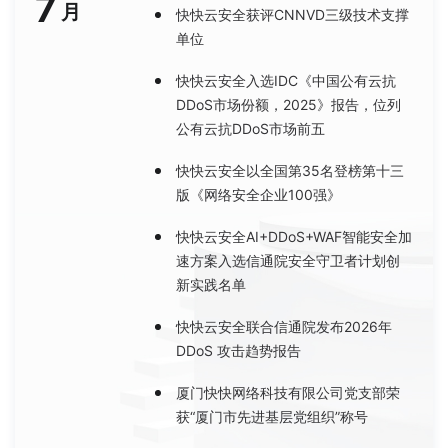
7
月
快快云安全获评CNNVD三级技术支撑
单位
快快云安全入选IDC《中国公有云抗
DDoS市场份额，2025》报告，位列
公有云抗DDoS市场前五
快快云安全以全国第35名登榜第十三
版《网络安全企业100强》
快快云安全AI+DDoS+WAF智能安全加
速方案入选信通院安全守卫者计划创
新实践名单
快快云安全联合信通院发布2026年
DDoS 攻击趋势报告
厦门快快网络科技有限公司党支部荣
获“厦门市先进基层党组织”称号