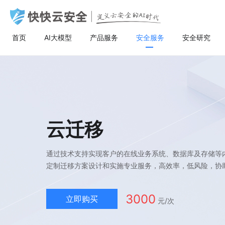
首页
AI大模型
产品服务
安全服务
安全研究
AI大模型
高防服务器
安全服务
关于快快
安全
计
AI聚合
量身定制场景化的服务器租用方案
漏洞扫描
了解快快
AI聚合平台为企业提供一站式的全球主流
主流服务器配置，可根据客户行业和业务
漏洞扫描，协助维护人员提前发现Web应
快快云安全（快快网络旗下安全品牌)
AI聚合
BGP服务器
漏洞扫描
关于快快
等保
弹
AI模型接入服务，通过统一的标准API接
特点，需求及预算，个性化定制服务器租
用系统中隐藏的漏洞，根据评估工具给出
以“Al+安全”为核心战略，定义云安全的Al
AI创作
UDP服务器
渗透测试
快推官
重大
A
口，企业与开发者无需繁琐对接，即可稳
用方案。其中，云服务器可根据客户业务
详尽的漏洞描述和修补方案，指导维护人
时代。公司总部位于厦门，旗下有深圳、
定、高性价比地灵活调用大模型，助力业
需求，提供各种环境的基础架构资源，从
员进行安全加固，防患于未然。
福州、济南、宁波等多个分公司，已服务
多线服务器
安全加固
举报中心
移动
安
云迁移
务智能升级。
计算资源、存储资源网络资源到跨数据中
超过22万家客户，员工总数超500人，业
心的访问。
务遍及全国26个省市。
大带宽服务器
代码审计
加入我们
华
通过技术支持实现客户的在线业务系统、数据库及存储等
黑石裸金属服务器
腾
定制迁移方案设计和实施专业服务，高效率，低风险，协
3000
立即购买
元/次