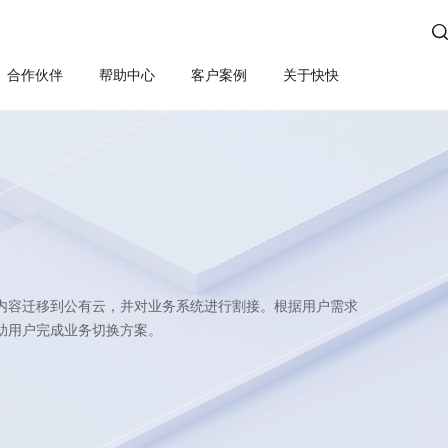

合作伙伴
帮助中心
客户案例
关于快快
方案
算
云管服务
业务安全
云安全
合规
性云服务器
上云咨询与实施
Edge SCDN（安全加速）
快卫士（终端安全）
活动保障
云迁移
高防IP
WS轻量云（亚马逊）
长河 Web应用防火墙（W
应用安全
云运维
游戏盾（高防版）
全云服务器(企业级)
DDoS安全防护
游戏盾（SDK版）
为云BGP
数据库审计
内容迁移到公有云，并对业务系统进行割接。根据用户需求
云加速盾（应用加速）
堡垒机
讯云BGP
助用户完成业务切换方案。
快快盾（PC端游戏安全）
云防火墙
SSL证书