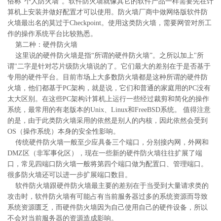
俗称“个人防火墙”。软件防火墙就像其它的软件产品一样需要先在计
算机上安装并做好配置才可以使用。防火墙厂商中做网络版软件防
火墙最出名的莫过于Checkpoint。使用这类防火墙，需要网管对所工
作的操作系统平台比较熟悉。
第二种：硬件防火墙
这里说的硬件防火墙是指“所谓的硬件防火墙”。之所以加上"所
谓"二字是针对芯片级防火墙说的了。它们最大的差别在于是否基于
专用的硬件平台。目前市场上大多数防火墙都是这种所谓的硬件防
火墙，他们都基于PC架构，就是说，它们和普通的家庭用的PC没有
太大区别。在这些PC架构计算机上运行一些经过裁剪和简化的操作
系统，最常用的有老版本的Unix、Linux和FreeBSD系统。 值得注意
的是，由于此类防火墙采用的依然是别人的内核，因此依然会受到
OS（操作系统）本身的安全性影响。
传统硬件防火墙一般至少应具备三个端口，分别接内网，外网和
DMZ区（非军事化区），现在一些新的硬件防火墙往往扩展了端
口，常见四端口防火墙一般将第四个端口做为配置口、管理端口。
很多防火墙还可以进一步扩展端口数目。
软件防火墙跟硬件防火墙最主要的差别在于当受到大量请求类的
攻击时，软件防火墙有可能占有当前服务器过多的系统资源而导致
系统资源匮乏，而硬件防火墙因为自己使用自己的硬件设备，所以
不会对当前服务器的资源造成影响。