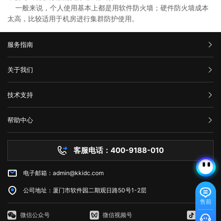
一般来说，个人使用基本上都是用软件防火墙；硬件防火墙成本
太高，比较适用于机房进行集群防护使用。
服务指南
汇款信息
关于我们
购买流程
公司介绍
技术支持
服务条款
举报中心
网站备案
帮助中心
隐私声明
技术文档
服务器问题
客服电话：400-9188-010
白名单保护
常见问题
电子邮箱：admin@kkidc.com
市场资讯
公司地址：厦门市软件园二期观日路50号1-2层
售前
微信公众号
微信视频号
抖音