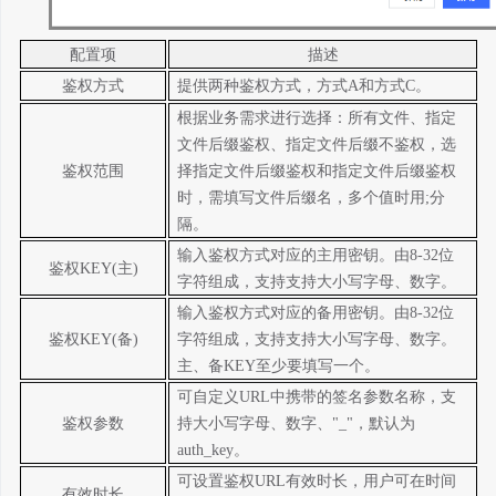
配置项
描述
鉴权方式
提供两种鉴权方式，方式
A
和方式
C
。
根据业务需求进行选择：所有文件、指定
文件后缀鉴权、指定文件后缀不鉴权，选
鉴权范围
择指定文件后缀鉴权和指定文件后缀鉴权
时，需填写文件后缀名，多个值时用
;
分
隔。
输入鉴权方式对应的主用密钥。由
8-32
位
鉴权
KEY(
主
)
字符组成，支持支持大小写字母、数字。
输入鉴权方式对应的备用密钥。由
8-32
位
鉴权
KEY(
备
)
字符组成，支持支持大小写字母、数字。
主、备
KEY
至少要填写一个。
可自定义
URL
中携带的签名参数名称，支
鉴权参数
持大小写字母、数字、
"_"
，默认为
auth_key
。
可设置鉴权
URL
有效时长，用户可在时间
有效时长