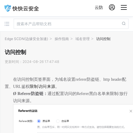

云防
Edge SCDN(边缘安全加速)
操作指南
域名管理
访问控制
访问控制
更新时间：2024-08-26 17:47:48
在访问控制页签界面，
为域名设置
referer
防盗链、
http header
配
置、
URL
鉴权
限制访问来源
。
Ø
Referer
防盗链：
通过配置访问的
Referer
黑白名单来限制
/
放行
访问来源。