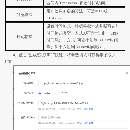
区间内
(timestamp+
有效时长
)
访问。
用户信息加密的算法，可选
MD5
或
加密算法
SHA256
。
设置时间格式，根据鉴权方式判断可选的
时间格式类型，方式
A
可选十进制（
Unix
时间格式
时间戳），方式
C
可选十进制（
Unix
时间
戳）和十六进制（
Unix
时间戳）。
4、
点击
“生成鉴权
URL
”按钮，将参数填入可获得带鉴权的
URL
。