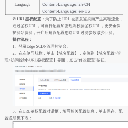
Content-Language: zh-CN
Language
Content-Language: en-US
Ø
URL
鉴权配置：
为了防止
URL
被恶意盗刷而产生高额流量，
通过鉴权
URL
，可自行配置加密规则校验鉴权
URL
，更安全保
护源站资源，开启后建议配置忽略
URL
过滤参数减少回源。
操作流程：
1、
登录
Edge SCDN
管理控制台。
2、
在左侧导航栏，单击【
域名配置
】，定位到【
域名
配置
>
管
理
>
访问控制
>URL
鉴权配置
】界面
，
点击
“修改配置”按钮。
3、
在
URL
鉴权配置对话框，填写相关配置信息，单击保存。配
置说明见下表：