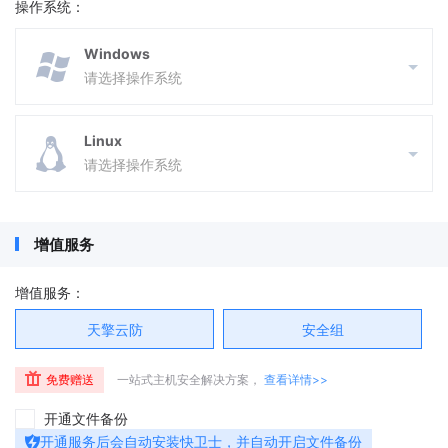
操作系统：
￥1399
/月
Windows
CPU: R9-9950X（水冷定制）
内存: 128G
硬盘: 1T SSD
请选择操作系统
IP数: 1个IP/多线BGP
带宽: 50Mbps
￥1599
/月
Linux
请选择操作系统
增值服务
增值服务：
天擎云防
安全组
免费赠送
一站式主机安全解决方案，
查看详情>>
开通文件备份
开通服务后会自动安装快卫士，并自动开启文件备份