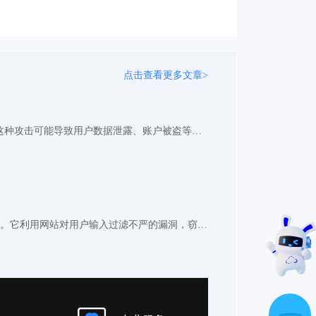
点击查看更多文章>
XSS攻击是一种常见的网络安全威胁，黑客通过注入恶意脚本到网页中，当其他用户访问时就会执行这些脚本。这种攻击可能导致用户数据泄露、账户被盗等严重后果。了解XSS攻击的原理和类型，掌握有效的防范措施，对网站安全至关重要。 XSS攻击有哪些常见类型？ XSS攻击主要分为反射型、存储型和DOM型三种。反射型XSS通常出现在URL参数中，攻击者构造恶意链接诱骗用户点击。存储型XSS则将恶意脚本永久保存在服务器数据库中，影响所有访问特定页面的用户。DOM型XSS则完全在客户端执行，不经过服务器处理。 每种XSS攻击都有其特点，但核心都是利用网站对用户输入的不充分过滤。黑客通过精心构造的输入，让浏览器误以为是合法脚本而执行。这种攻击隐蔽性强，普通用户很难察觉。 如何有效防范XSS攻击？ 防范XSS需要从开发阶段就开始重视。对用户输入进行严格过滤和转义是最基本的防护措施。使用内容安全策略(CSP)可以限制脚本执行的来源，有效减少XSS风险。设置HttpOnly属性的cookie能防止JavaScript访问敏感cookie信息。 对于网站运营者来说，定期进行安全审计和漏洞扫描同样重要。使用专业的Web应用防火墙(WAF)能够拦截大多数XSS攻击尝试。快快网络的WAF应用防护墙提供了强大的XSS防护功能，通过多层次的检测机制有效阻断恶意请求。 XSS攻击虽然危险，但通过正确的防护措施完全可以避免。保持警惕，及时更新防护策略，才能确保网站和用户数据的安全。
在 Web 安全威胁中，XSS 攻击是针对前端页面的常见攻击手段，通过注入恶意脚本代码，在用户浏览器中执行非法操作。它利用网站对用户输入过滤不严的漏洞，窃取 Cookie、篡改页面内容，对用户隐私和网站安全构成严重威胁，是 Web 开发需重点防范的风险之一。一、XSS 攻击的定义与核心特征是什么？1、基本定义与本质XSS（跨站脚本攻击）是攻击者将恶意 JavaScript 代码注入网页，当用户访问受感染页面时，脚本在浏览器中执行的攻击方式。其本质是利用网站对用户输入内容未做严格过滤与转义，导致恶意代码被浏览器解析执行，关键词包括 XSS 攻击、恶意脚本注入、代码执行。2、核心特征体现具有隐蔽性，恶意脚本常伪装成正常内容（如评论、表单输入），不易被察觉；攻击目标直接针对用户，通过窃取 Cookie、会话令牌等信息盗用用户身份；依赖用户交互触发，需用户访问含恶意代码的页面才能生效，关键词包括隐蔽性、用户靶向、交互触发。二、XSS 攻击的常见类型与攻击手段有哪些？1、按攻击方式划分的类型存储型 XSS 将恶意代码存储在网站服务器（如数据库），用户访问含代码的页面时触发，常见于论坛评论、用户留言功能；反射型 XSS 通过 URL 参数注入代码，用户点击恶意链接后代码被反射执行，多出现于搜索框、表单提交场景，关键词包括存储型 XSS、反射型 XSS、代码存储。2、典型攻击实施手段在输入框提交含