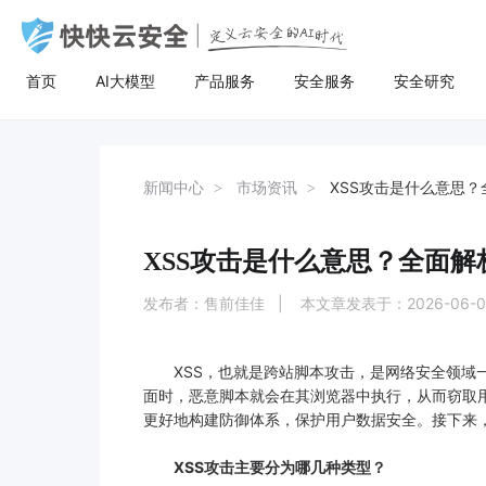
首页
AI大模型
产品服务
安全服务
安全研究
AI大模型
高防服务器
安全服务
关于快快
安全
计
AI聚合
量身定制场景化的服务器租用方案
漏洞扫描
了解快快
AI聚合平台为企业提供一站式的全球主流
主流服务器配置，可根据客户行业和业务
漏洞扫描，协助维护人员提前发现Web应
快快云安全（快快网络旗下安全品牌)
AI聚合
BGP服务器
漏洞扫描
关于快快
等保
弹
新闻中心
市场资讯
XSS攻击是什么意思
AI模型接入服务，通过统一的标准API接
特点，需求及预算，个性化定制服务器租
用系统中隐藏的漏洞，根据评估工具给出
以“Al+安全”为核心战略，定义云安全的Al
AI创作
UDP服务器
渗透测试
快推官
重大
A
口，企业与开发者无需繁琐对接，即可稳
用方案。其中，云服务器可根据客户业务
详尽的漏洞描述和修补方案，指导维护人
时代。公司总部位于厦门，旗下有深圳、
定、高性价比地灵活调用大模型，助力业
需求，提供各种环境的基础架构资源，从
员进行安全加固，防患于未然。
福州、济南、宁波等多个分公司，已服务
XSS攻击是什么意思？全面
多线服务器
安全加固
举报中心
移动
安
务智能升级。
计算资源、存储资源网络资源到跨数据中
超过22万家客户，员工总数超500人，业
心的访问。
务遍及全国26个省市。
发布者：售前佳佳 | 本文章发表于：2026-06-
大带宽服务器
代码审计
加入我们
华
黑石裸金属服务器
腾
XSS，也就是跨站脚本攻击，是网络安全领域一
面时，恶意脚本就会在其浏览器中执行，从而窃取
更好地构建防御体系，保护用户数据安全。接下来，
XSS攻击主要分为哪几种类型？