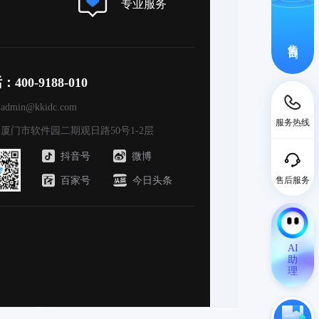
专业服务
售前咨询
00-9188-010
min@kkidc.com
服务热线
厦门市软件园二期观日路50号1-2层
抖音号
微博
售后服务
百家号
今日头条
AI
助
理