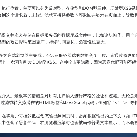
执行位置，主要可以分为反射型、存储型和DOM型三种。反射型XSS是
接收到这个请求后，未经过滤就直接将参数内容返回并显示在页面上，导致
提交并永久存储在目标服务器的数据库或文件中，比如论坛帖子、用户
类型的攻击影响范围更广，持续时间更长，危害性也更大。
在客户端浏览器中完成，不涉及服务器端的数据交互。攻击者通过修改页
安全操作，都可能引发DOM型XSS。这种攻击更隐蔽，因为恶意代码可能
入。最根本的措施是对所有用户输入进行严格的验证和过滤。无论是来自表
转义掉潜在的HTML标签和JavaScript代码，例如将 `<`, `>` 
户可控的数据动态输出到网页时，必须根据输出的上下文（如HTML体、HT
输入中包含了恶意代码，在浏览器渲染时也会被当作普通文本显示，而不会