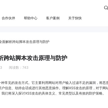

合作伙伴
帮助中心
客户案例
关于快快
方案
算
云管服务
业务安全
云安全
合规
性云服务器
上云咨询与实施
Edge SCDN（安全加速）
快卫士（终端安全）
？全面解析跨站脚本攻击原理与防护
活动保障
云迁移
高防IP
WS轻量云（亚马逊）
长河 Web应用防火墙（W
解析跨站脚本攻击原理与防护
应用安全
云运维
游戏盾（高防版）
全云服务器(企业级)
DDoS安全防护
03 阅读数：743
游戏盾（SDK版）
为云BGP
数据库审计
云加速盾（应用加速）
堡垒机
讯云BGP
种常见的攻击方式。它主要利用网站对用户输入过滤不足的漏洞，将恶
快快盾（PC端游戏安全）
云防火墙
用户信息、劫持会话或进行其他恶意操作。理解XSS攻击的原理，对于网
我们将深入探讨XSS攻击的具体含义、常见类型以及有效的防护策略。
SSL证书