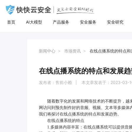
首页
AI大模型
产品服务
安全服务
安全研究
AI大模型
高防服务器
安全服务
关于快快
安全
计
AI聚合
量身定制场景化的服务器租用方案
漏洞扫描
了解快快
AI聚合平台为企业提供一站式的全球主流
主流服务器配置，可根据客户行业和业务
漏洞扫描，协助维护人员提前发现Web应
快快云安全（快快网络旗下安全品牌)
AI聚合
BGP服务器
漏洞扫描
关于快快
等保
弹
新闻中心
市场资讯
在线点播系统的特点和
AI模型接入服务，通过统一的标准API接
特点，需求及预算，个性化定制服务器租
用系统中隐藏的漏洞，根据评估工具给出
以“Al+安全”为核心战略，定义云安全的Al
AI创作
UDP服务器
渗透测试
快推官
重大
A
口，企业与开发者无需繁琐对接，即可稳
用方案。其中，云服务器可根据客户业务
详尽的漏洞描述和修补方案，指导维护人
时代。公司总部位于厦门，旗下有深圳、
定、高性价比地灵活调用大模型，助力业
需求，提供各种环境的基础架构资源，从
员进行安全加固，防患于未然。
福州、济南、宁波等多个分公司，已服务
在线点播系统的特点和发展趋
多线服务器
安全加固
举报中心
移动
安
务智能升级。
计算资源、存储资源网络资源到跨数据中
超过22万家客户，员工总数超500人，业
心的访问。
务遍及全国26个省市。
发布者：售前小赖 | 本文章发表于：2023-03-
大带宽服务器
代码审计
加入我们
华
黑石裸金属服务器
腾
随着数字化的发展和网络技术的不断提升，越
网访问到预先制作好的音频、视频、文本等多媒体
我们将探讨在线点播系统的特点和发展趋势。
在线点播系统的特点
1.多媒体内容丰富：在线点播系统可以提供音