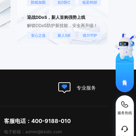
防线加固
抗D防C
低至85折
迎战DDoS，新人首购强势上线
解锁DDoS防护新技能，安全再升级！
安心之选
新人5折
强力守护
售前咨询
专业服务
服务热线
客服电话：400-9188-010
电子邮箱：admin@kkidc.com