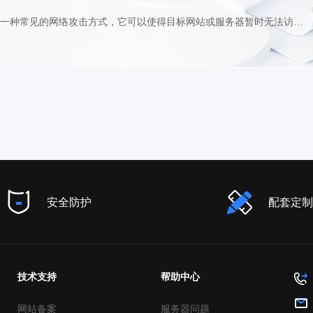
分发平台如何防护DDOS攻击？DDOS攻击是一种常见的网络攻击方式，它可以使得目标网站或服务器暂时无法访问。对于分发平台来说，DDOS攻击的危害更大，因为它会影响到平台上的所有用户。那么，分发平台如何防护DDOS攻击呢？分发平台如何防护DDOS攻击①加强网络安全防护分发平台需要加强网络安全防护，包括在服务器上安装防火墙、入侵检测系统、安全加固等措施，从而防止黑客入侵和攻击。同时，分发平台也需要对所有用户进行身份验证和访问授权，以防止非法用户的访问和攻击。②分析攻击流量分发平台需要对所有的网络流量进行监控和分析，及时发现异常流量和攻击流量，并迅速采取相应的防御措施。例如，可以通过分析攻击流量的IP地址、来源等信息，对恶意攻击者进行封锁或追踪。③使用CDN技术分发平台可以使用CDN（内容分发网络）技术来分散流量，减轻服务器的压力，从而降低DDOS攻击的影响。CDN技术可以将网站或应用程序的内容分发到全球各地的服务器上，用户可以从离自己最近的服务器上获取内容，从而提高访问速度和稳定性。④实时备份和恢复分发平台需要进行实时备份和恢复，以防止数据丢失和系统崩溃。在遭受DDOS攻击时，分发平台可以及时切换到备用服务器上，保证用户的访问和服务不中断。同时，分发平台也需要定期测试备份和恢复的可靠性和有效性。以上就是分发平台防护DDOS攻击的一些措施，当然，还有很多其他的防御方式，分发平台需要根据自身的情况和需求来选择和实施。最重要的是，分发平台需要时刻关注网络安全和风险，不断更新和加强防御措施，保护用户的数据和隐私安全。
安全防护
配套定制
技术支持
帮助中心
网站备案
服务器问题