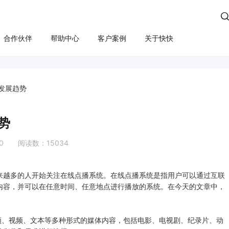

合作伙伴
帮助中心
客户案例
关于快快
方案
算
云管服务
业务安全
云安全
合规
性云服务器
上云咨询与实施
Edge SCDN（安全加速）
快卫士（终端安全）
发展趋势
活动保障
云迁移
高防IP
WS轻量云（亚马逊）
长河 Web应用防火墙（W
势
应用安全
云运维
游戏盾（高防版）
全云服务器(企业级)
DDoS安全防护
10 阅读数：15034
游戏盾（SDK版）
为云BGP
数据库审计
云加速盾（应用加速）
堡垒机
讯云BGP
来越多的人开始关注在线点播系统。在线点播系统是指用户可以通过互联
快快盾（PC端游戏安全）
云防火墙
内容，并可以在任意时间、任意地点进行播放的系统。在今天的文章中，
SSL证书
频、视频、文本等多种形式的媒体内容，包括电影、电视剧、纪录片、动