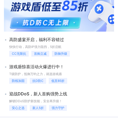
限、升级系统等操作。管理员可以在任何地方登录堡垒机，实时监控系统
于运维操作人员相当于一台代理服务器：1. 运维人员在操作过程中首先连
运行情况，及时发现并解决问题，提高了管理效率。 第三，堡垒机
接到堡垒机，然后向堡垒机提交操作请求;2. 该请求通过堡垒机的权限检
可以通过加密存储数据，保障数据的安全性和完整性。管理员可以对重要
查后，堡垒机的应用代理模块将代替用户连接到目标设备完成该操作，之
数据进行加密处理，并定期对存储设备进行维护和更新，确保数据的安全
后目标设备将操作结果返回给堡垒机，最后堡垒机再将操作结果返回给运
可靠。 第四，堡垒机可以与其他安全设备（如防火墙、入侵检测系
维操作人员。通过这种方式，堡垒机逻辑上将运维人员与目标设备隔离开
统等）进行联动，形成一个完整的安全防护网。管理员可以根据实际情
来，建立了从“运维人员->堡垒机用户账号->授权->目标设备账号->目标设
况，灵活配置这些设备的规则和策略，实现对网络的立体式保护。
备”的管理模式，解决操作权限控制和行为审计问题的同时，也解决了加
第五，堡垒机可以通过备份和恢复功能，保障数据的可靠性和完整性。管
密协议和图形协议等无法通过协议还原进行审计的问题在实际使用场景中
高防盛宴开启，福利不容错过
理员可以对堡垒机进行定期备份，并在发生数据泄露等情况时，快速恢复
堡垒机的使用人员通常可分为管理人员、运维操作人员、审计人员三类用
数据，避免数据丢失所带来的巨大损失。 第六，堡垒机还可以通过
户。管理员最重要的职责是根据相应的安全策略和运维人员应有的操作权
快快行动，高防IP强力阻挡，5折启航
容灾和故障恢复功能，提高系统的可靠性和容错能力。管理员可以设置多
限来配置堡垒机的安全策略。堡垒机管理员登录堡垒机后，在堡垒机内
CC无限抗
首购立减
防御升级
个备份节点，当主节点出现故障时，备份节点可以迅速接替工作，确保系
部，“策略管理”组件负责与管理员进行交互，并将管理员输入的安全策略
统的持续稳定运行。 看完文章就能清楚知道堡垒机是什么？堡垒机
存储到堡垒机内部的策略配置库中。“应用代理”组件是堡垒机的核心，负
能很好地保障网络和数据不受入侵和破坏，打破传统运维体系的安全壁
责中转运维操作用户的操作并与堡垒机内部其他组件进行交互。“应用代
游戏盾惊喜活动火爆进行中！
垒。随着技术的发展，堡垒机的功能也逐步体验出来，是不少企业的首
理”组件收到运维人员的操作请求后调用“策略管理”组件对该操作行为进
T级防护，抵御万钧之力，就选游戏盾
选。
行核查，核查依据便是管理员已经配置好的策略配置库，如此次操作不符
合安全策略“应用代理”组件将拒绝该操作行为的执行。运维人员的操作行
防线加固
抗D防C
低至85折
为通过“策略管理”组件的核查之后“应用代理”组件则代替运维人员连接目
标设备完成相应操作，并将操作返回结果返回给对应的运维操作人员;同
迎战DDoS，新人首购强势上线
时此次操作过程被提交给堡垒机内部的“审计模块”，然后此次操作过程被
记录到审计日志数据库中。最后当需要调查运维人员的历史操作记录时，
解锁DDoS防护新技能，安全再升级！
由审计员登录堡垒机进行查询，然后“审计模块”从审计日志数据库中读取
安心之选
新人5折
强力守护
相应日志记录并展示在审计员交互界面上。高防安全专家快快网络！快快
网络客服小赖 Q537013907--------智能云安全管理服务商-----------------快快