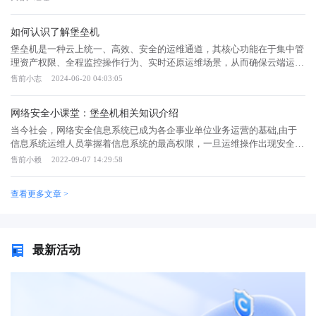
垒机是什么？ 堡垒机，即在一个特定的网络环境下，为了保障网络
和数据不受来自外部和内部用户的入侵和破坏，而运用各种技术手段监控
如何认识了解堡垒机
和记录运维人员对网络内的服务器、网络设备、安全设备、数据库等设备
的操作行为，以便集中报警、及时处理及审计定责。 ①多人共同运维
堡垒机是一种云上统一、高效、安全的运维通道，其核心功能在于集中管
一个账号 小高和小李在同一个工作组，系统管理账号唯一，由于工
理资产权限、全程监控操作行为、实时还原运维场景，从而确保云端运维
作需要，两人就一起用这一个账号。一天一个很早之前的升级导致的bug
过程中的身份可鉴别、权限可管控、风险可阻断、操作可审计。这些功能
售前小志
2024-06-20 04:03:05
导致整个业务半个小时不能正常使用，造成了一次不小的安全事故。可是
共同构成了堡垒机作为运维安全审计的核心价值，帮助企业实现等保合
由于升级时间过去了很久，大家也很难定位实际使用者和责任人是谁，导
规。堡垒机通过集中管理资产权限，解决了运维过程中的权限管理问题。
网络安全小课堂：堡垒机相关知识介绍
致内部存在着较大的安全风险和隐患。 ② 一个用户使用多个账
它支持对各类服务器、网络设备、安全设备等进行统一授权管理，实现权
号 老张是公司的技术工程师，要维护和管理多个主机，每台主机都
限的细粒度划分和访问控制，确保运维人员只能在授权范围内进行操作，
当今社会，网络安全信息系统已成为各企事业单位业务运营的基础,由于
用同样的密码，但是这样存在安全风险，一旦一个密码被破解了其他的服
降低操作风险。堡垒机具备全程监控操作行为的能力。通过实时监控运维
信息系统运维人员掌握着信息系统的最高权限，一旦运维操作出现安全问
务器密码也都不保。因此老王之后费力的记忆多有口令去管理主机，管理
人员的操作行为，堡垒机能够及时发现并阻止非法访问和恶意攻击，对内
题将会给企业或单位带来巨大的损失。因此,加强对运维人员操作行为的
售前小赖
2022-09-07 14:29:58
非常复杂效率也不够高。 ③ 权限管理粗放 小陈的公司从创立到
部人员误操作和非法操作进行审计监控，以便事后责任追踪。这种监控能
监管与审计是网络安全发展的必然趋势。在此背景之下,针对运维操作管
逐渐在市场中创出名气业务慢慢的做大，服务器的权限分配还是原来的粗
力使得堡垒机成为企业信息安全建设的重要组成部分，为企业的信息安全
理与审计的堡垒机应运而生。使得在出现重大服务器操作事故时，能够快
查看更多文章 >
放式管理，下面的技术支持都在用root权限访问生产机，系统安全性无法
提供有力保障。堡垒机还能够实时还原运维场景。通过录像回放功能，管
速有效的定位原因和责任人。堡垒机提供了一套多维度的运维操作控管控
保证，也容易出现误操作或者没有权限的人员随意翻阅重要数据的问
理者可以清晰地了解运维人员在堡垒机中所进行的操作，便于进行安全审
与审计解决方案，使得管理人员可以全面对各种资源(如网络设备、服务
题。 ④难以对运维人员操作行为监管 运维人员经常会对主机进
计和事件追溯。这种功能对于保障企业信息安全、防止数据泄露和误操作
器、安全设备和数据库等)进行集中账号管理、细粒度的权限管理和访问
行各种操作，但是没办法对之进行内容审计，在发现违规操作行为和追否
具有重要意义。堡垒机助力企业实现等保合规。随着网络安全法的实施，
审计，帮助企业提升内部风险控制水平。作为运维操作审计手段的堡垒机
最新活动
取证上就缺乏依据。 堡垒机的使用方法 首先，使用堡垒机的审
等保合规已经成为企业必须面对的问题。堡垒机通过提供完整的运维安全
的核心功能是用于实现对运维操作人员的权限控制与操作行为审计。那如
计功能可以实时监控员工的操作行为，包括文件操作、网络访问等，并记
审计功能，帮助企业满足等保合规的要求，降低企业因违反法规而面临的
何实现对运维人员的权限控制与审计呢？堡垒机必须能够截获运维人员的
录相关日志，以便管理员进行审计和分析。通过审计功能，企业可以及时
风险。堡垒机作为一种云上统一、高效、安全的运维通道，通过集中管理
操作，并能够分析出其操作的内容。堡垒机的部署方式，确保它能够截获
发现并纠正员工的不当行为，保障企业数据的安全。 其次，堡垒机
资产权限、全程监控操作行为、实时还原运维场景等功能，为企业提供了
运维人员的所有操作行为，分析出其中的操作内容以实现权限控制和行为
的远程管理功能可以让管理员远程控制和管理堡垒机，包括设置访问权
全方位的运维安全保障，助力企业实现等保合规。
审计的目的，同时堡垒机还采用了应用代理的技术。运维审计型堡垒机对