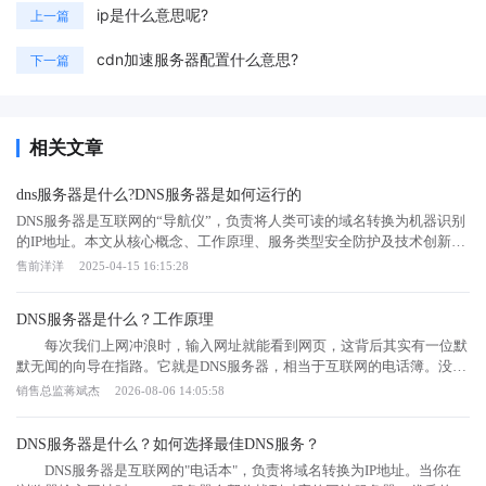
ip是什么意思呢?
上一篇
cdn加速服务器配置什么意思?
下一篇
相关文章
dns服务器是什么?DNS服务器是如何运行的
DNS服务器是互联网的“导航仪”，负责将人类可读的域名转换为机器识别
的IP地址。本文从核心概念、工作原理、服务类型安全防护及技术创新五
个维度，深度解析DNS服务器的运行机制，您将了解递归查询与迭代查询
售前洋洋
2025-04-15 16:15:28
的区别、全球13组根服务器的分布逻辑、DNSSEC如何防范域名劫持，以
及新兴技术如DoH对隐私保护的突破性提升。掌握这些知识，不仅能优化
DNS服务器是什么？工作原理
网站访问速度，更能有效抵御网络钓鱼等安全威胁。一、核心定义是指存
储域名与IP地址映射关系的分布式数据库。系统通过层级查询（根域→顶
每次我们上网冲浪时，输入网址就能看到网页，这背后其实有一位默
级域→权威域）定位到对应的服务器IP，该过程平均耗时仅50-200毫秒。
默无闻的向导在指路。它就是DNS服务器，相当于互联网的电话簿。没有
全球DNS体系采用树状结构管理，包含13组根服务器镜像、数百个顶级域
它，我们只能记住一串串枯燥的数字IP地址。今天咱们就来聊聊这个幕后
销售总监蒋斌杰
2026-08-06 14:05:58
名服务器及数百万权威域名服务器。二、工作流程1. 递归查询‌：用户设备
英雄到底是怎么回事，以及它是如何让网络世界变得井井有条的。
向本地DNS服务器发起请求，若缓存无记录，则逐级向上查询直至获得结
DNS服务器的工作原理是什么？ 你可以把DNS服务器想象成一个超级
DNS服务器是什么？如何选择最佳DNS服务？
果。2. 迭代查询‌：本地DNS直接联系根服务器，按层级获取指引，最终从
翻译官。当我们在浏览器里输入域名时，它并不认识这些字母，只认得IP
权威服务器取得精确解析。企业级DNS常采用此模式降低延迟。3. 缓存机
地址。这时候，DNS就会把域名翻译成电脑能懂的IP地址，这样数据才能
DNS服务器是互联网的"电话本"，负责将域名转换为IP地址。当你在