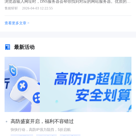
制‌：TTL（生存时间）值决定解析结果存储时长，阿里云公共DNS通过智
准确送达目的地。 这个过程其实挺有意思的，就像查字典一样层层递
浏览器输入网址时，DNS服务器会帮你找到对应的网站服务器。优质的
能缓存预取技术，将热门域名命中率提升至98%。三、服务类型1.递归‌类
进。你的电脑先问本地DNS服务器，如果有记录就直接告诉你。如果没
DNS服务能提升访问速度，增强安全性，还能过滤恶意网站。 为什么
售前轩轩
2026-04-03 12:22:55
型xi‌：面向终端用户，Cloudflare 1.1.1.1日均处理1.2万亿次请求，响应速
有，它就会向上级询问，直到找到那个知道答案的根服务器，最后把结果
DNS服务器会影响上网速度？ DNS解析是上网的第一步，如果服务器
度全球领先。2.权威类型：托管域名解析记录，AWS Route 53支持流量加
反馈回来，让你瞬间打开网页。 常见的DNS服务器有哪些？ 平时
响应慢，整个页面加载都会延迟。选择距离近、负载低的DNS服务器能显
查看更多文章 >
权、延迟路由等高级策略。3.公共‌类型xi‌：Google 8.8.8.8通过EDNS Client
我们接触最多的就是运营商提供的DNS，也就是宽带自动分配的那个。不
著减少等待时间。有些公共DNS服务如Google DNS和Cloudflare DNS在全
Subnet技术，为不同地区用户返回最优节点。4.私有‌类型xi‌：企业自建
过有时候它响应慢，甚至还会劫持你的网页，这就很烦人了，不仅影响心
球部署了大量节点，解析速度非常快。 如何确保DNS查询的安全
DNS服务器可绑定内网域名，如"oa.company"直达办公系统。四、安全防
情还泄露隐私。 很多人会选择公共DNS，比如谷歌的8.8.8.8或者国内
性？ 传统DNS查询是明文的，容易被监听和篡改。现在有更安全的
护DNS劫持事件导致全球年损失超70亿美元，防护手段包括：1.
的114.114.114.114。这些服务器通常响应速度快，而且更加干净，能有效
DNS over HTTPS(DoH)和DNS over TLS(DoT)协议，能加密查询内容。部
最新活动
DNSSEC‌：数字签名验证解析真实性，.gov域名已强制部署。2. 过滤系
避免被恶意劫持，提升不少上网体验。 DNS服务器故障怎么办？
分DNS服务还提供恶意网站拦截功能，保护用户远离钓鱼和病毒威
统‌：思科Umbrella日均拦截1.5亿次恶意域名请求。3. 协议加密‌：
有时候明明网连着，却打不开网页，多半是DNS出了问题。这时候别急着
胁。 对于企业用户来说，自建DNS服务器能获得更好的控制权，但需
DoH（DNS over HTTPS）和DoT（DNS over TLS）防止监听，Firefox浏览
砸电脑，换个DNS地址试试往往就能解决，比如试试上面提到的那些公共
要专业维护。个人用户使用可靠的公共DNS服务既方便又安全。无论选择
器默认启用DoH。4. 威胁情报‌：IBM X-Force Exchange实时更新1300万条
DNS。 如果你是企业用户，想要搭建稳定的网络服务，选择一台靠谱
哪种方式，定期检查DNS设置都很重要，避免被恶意篡改导致隐私泄露或
恶意域名特征库。随着5G和物联网设备激增，全球DNS日查询量预计
的服务器至关重要。比如弹性云服务器就能提供灵活稳定的计算资源，保
网络钓鱼风险。
2025年突破10万亿次。未来DNS将深度整合AI流量调度、区块链防篡改等
障你的DNS服务不轻易掉链子。弹性云服务器是一种基于云计算技术的虚
创新技术，而量子安全DNS标准的制定更将成为保障数字社会稳定的关键
拟化服务器产品，具备高可用性、弹性伸缩和按需付费的特点。用户可以
防线。理解DNS运行原理，就是掌握互联网时代的基础生存技能。
根据业务需求随时调整配置，无需购买昂贵的物理硬件，非常适合部署
DNS解析、Web应用及各类企业服务，能够有效降低IT成本并提升运维效
率。 平时我们也可以通过命令行工具来刷新DNS缓存，或者检查路由
器的设置。定期维护这些网络基础服务，能避免很多莫名其妙的网络故
障，让上网更加顺畅。 搞懂DNS服务器，对理解互联网运行机制非常
有帮助。它虽然看不见摸不着，却支撑着我们每一次的点击和浏览。不管
高防盛宴开启，福利不容错过
是日常上网还是搭建网站，选对DNS服务都能让网络体验更上一层楼。希
望这些分享能让你对这位“隐形向导”有更深的认识。
快快行动，高防IP强力阻挡，5折启航