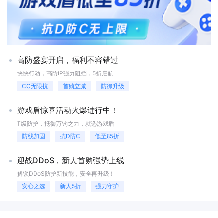
保证网站的DNS解析能够正常进行。 高防服务器能够通过多种技术手
段有效防御DDoS攻击，使得网站能够在攻击中保持稳定和可用。 高
防服务器可以对抗ddos，高防服务器是一种针对DDoS攻击的防御能力更
强的服务器。相比普通服务器，高防服务器在硬件配置、网络带宽、安全
防护等方面都有所提升，以应对恶意攻击带来的大量访问流量。高防服务
器可提供全网高品质防御能力，能快速响应迎战各种DdoS攻击，可以保
高防盛宴开启，福利不容错过
证网站在遭遇攻击时能够连续无故障运行，所以在需要防御各种恶意攻击
的情况下，高防服务器是一种更加稳定和可靠的选择。
快快行动，高防IP强力阻挡，5折启航
CC无限抗
首购立减
防御升级
游戏盾惊喜活动火爆进行中！
T级防护，抵御万钧之力，就选游戏盾
防线加固
抗D防C
低至85折
迎战DDoS，新人首购强势上线
解锁DDoS防护新技能，安全再升级！
安心之选
新人5折
强力守护