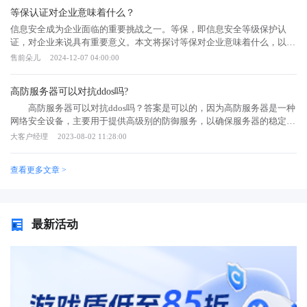
用服务器（VPS），以及带有安全性设置的网络硬件，以确保服务器和站
等保认证对企业意味着什么？
点能够抵御DDoS攻击，同时确保保护性配置和更新是有效的。 检
测：使用流量跟踪软件，侦测DDoS攻击的潜在发起方，以及受影响的源
信息安全成为企业面临的重要挑战之一。等保，即信息安全等级保护认
和目的地址。 过滤：使用防火墙过滤服务器的无效TCP、UDP或
证，对企业来说具有重要意义。本文将探讨等保对企业意味着什么，以帮
ICMP流量，并确保将有效的TCP和UDP流量转发到正确服务器上，从而
助企业更好地理解和重视等保认证。等保对企业意味着以下几个方面：等
售前朵儿
2024-12-07 04:00:00
阻止DDoS攻击。 限制：将转发流量限制在某一范围，以防止突发流
保有助于提升企业的信息安全等级。通过等保认证，企业可以根据自身的
量导致服务器负载增加。 重定向：通过重定向服务器流量到同一网
业务特点和信息安全需求，确定合适的安全保护等级，从而提高信息安全
高防服务器可以对抗ddos吗?
络，可以轻松防止DDoS攻击并保护站点的安全性。 监测：定期监测
的整体水平。等保有助于规范企业的信息安全管理体系。等保要求企业建
网络性能，以便及时发现任何不正常的行为，并及时采取行动。 如
立健全的信息安全管理体系，并对体系的运行进行持续监督和改进。这有
高防服务器可以对抗ddos吗？答案是可以的，因为高防服务器是一种
何使用高防服务器防御ddos攻击？ 1.增加带宽：高防 IP 提供更高带
助于企业规范信息安全管理，降低信息安全风险。等保可以提高企业信誉
网络安全设备，主要用于提供高级别的防御服务，以确保服务器的稳定和
宽的网络，可以承受更大规模的流量攻击。 2.分流流量：高防 IP 可
和竞争力。获得等保的企业，表明其在信息安全方面具备一定的能力和水
安全运行。在互联网时代企业经常会受到ddos的攻击导致很大的损失，今
大客户经理
2023-08-02 11:28:00
以分流攻击流量，将流量导入空闲带宽，从而避免服务中断。 3.过滤
平，能够赢得客户和合作伙伴的信任，提高市场竞争力。等保有助于企业
天我们就来看看高防服务器的效果怎么样。 高防服务器可以对抗
黑白名单：高防 IP 可以设置黑白名单，拦截未经授权的流量和 IP 地址，
应对法律法规要求。我国相关法律法规对涉及个人信息的企业提出了信息
ddos 高防服务器的防火墙可以检测并屏蔽这些恶意流量，从而保护
查看更多文章 >
防止攻击流量进入系统。 4.抗 DDoS 硬件加速：高防 IP 可以使用
安全的要求。通过等保，企业可以满足法律法规的要求，避免因信息安全
服务器和网站免受DDoS攻击的影响。 同时，DDoS防护系统也可以通
DDoS 高防硬件，通过硬件协同运作，加强攻击流量的过滤能力，及时阻
问题而产生的法律风险。等保对企业具有重要意义。它有助于提升企业的
过限制请求频率、筛选业务请求、利用网络边缘缓存等方式来避免DDoS
止 DDoS 攻击。 5.流量清洗：高防 IP 对网络流量进行清洗，去除不
信息安全等级，规范信息安全管理体系，提高企业信誉和竞争力，以及应
攻击。 高防服务器能够有效防御DDoS攻击，主要是通过以下几个方
正常的流量，优化网络性能，减轻服务器压力，提高系统稳定性。 6.
对法律法规要求。企业应重视等保认证，积极投入信息安全建设，以确保
面： 1. 流量清洗：高防服务器会对所有传入的流量进行检查和清
最新活动
自动化防御：高防 IP 常年跟踪最新的 DDoS 攻击技术，使用常规方法和
业务稳定发展和企业可持续发展。
洗，将非法流量、恶意请求等过滤掉，在保证正常流量不受影响的前提
AI 技术对攻击流量进行识别和抵御。 高防服务器怎样实现ddos防
下，有效降低DDoS攻击的影响。 2. 分布式架构：高防服务器采用分
御？DDOS攻击是目前互联网中最常见的网络攻击方式之一，堵塞网络耗
布式架构，将服务器分布在全球不同的位置，可以有效分散攻击流量，减
尽服务器性能，导致服务器崩溃，真正的用户也无法正常访问了。所以抵
轻服务器的负载。 3. 负载均衡：高防服务器通过负载均衡技术，将
御ddos攻击，是互联网时代急需解决的问题。
流量分配到不同的服务器上，使得攻击流量无法集中在单一服务器上进行
攻击，从而有效保护服务器。 4. DNS解析防护：高防服务器还会对
DNS解析过程进行防护，包括防止DNS欺骗攻击、防止DNS缓存污染等，