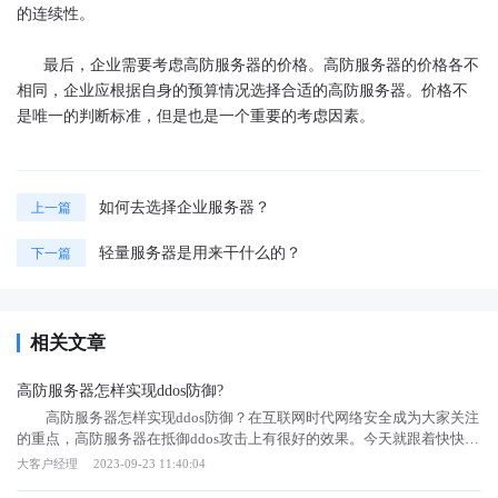
的连续性。
最后，企业需要考虑高防服务器的价格。高防服务器的价格各不
相同，企业应根据自身的预算情况选择合适的高防服务器。价格不
是唯一的判断标准，但是也是一个重要的考虑因素。
如何去选择企业服务器？
上一篇
轻量服务器是用来干什么的？
下一篇
相关文章
高防服务器怎样实现ddos防御?
高防服务器怎样实现ddos防御？在互联网时代网络安全成为大家关注
的重点，高防服务器在抵御ddos攻击上有很好的效果。今天就跟着快快网
络小编一起来了解下高防服务器怎样实现ddos防御的吧。 高防服务
大客户经理
2023-09-23 11:40:04
器怎样实现ddos防御？ 准备：首先要做的是安装防护系统或虚拟专