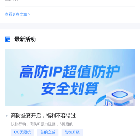
护更加全面，IP隐藏更加有效。游戏盾：专为游戏定制的安全屏障对于游
攻击的重要防线。流量清洗不仅能够区分合法流量与恶意流量，还能根据
常会将这两种工具一起部署。那么，高防IP和web应用防火墙一起部署的
戏行业来说，游戏盾无疑是一款神器。通过封装和转发机制，游戏盾能够
不同的攻击模式采取相应的防护措施，最大限度地减少对正常业务的影
顺序是怎么样的？在开始部署前，企业需要进行详细的需求分析和规划，
查看更多文章 >
有效地隐藏服务器的真实IP，防止攻击者直接定位到服务器。同时，游戏
响。流量清洗的技术原理多层次检测机制高防IP采用多层防护策略，结合
明确防护目标。这包括评估当前网络环境的安全风险，确定需要保护的关
盾还具备实时检测异常流量并智能调度的能力，确保游戏的稳定运行。对
静态规则匹配、行为分析以及机器学习算法等技术手段，对进出流量进行
键资产和业务，以及明确防护策略。通过需求分析，可以为后续的配置和
于端游和APP类应用，游戏盾提供了嵌入SDK或反编译打包处理两种方
全面扫描。这种综合性的检测方法可以更准确地识别出各种类型的攻击流
部署提供明确的指导。市场上有多种高防IP和Web应用防火墙产品，企业
式，以实现IP的隐藏。游戏盾的加入，不仅提升了游戏的安全性，更为玩
量。智能流量分析通过对历史数据的学习，建立正常流量的行为模型。当
需要根据自身需求选择合适的产品。评估时应考虑以下几点：防护功能--
最新活动
家提供了更加流畅的游戏体验。快快盾：代理服务器与多重防护的完美结
实际流量偏离该模型时，系统会自动触发警报并启动进一步分析。这有助
支持哪些类型的攻击防护，如DDoS防护、SQL注入、XSS等；性能指标--
合快快盾通过封装登录器的形式来隐藏服务器的真实IP地址。当用户通过
于及时发现新型攻击方式，并调整防护策略。动态阈值设定根据不同时间
处理能力、吞吐量、延迟等；易用性--管理界面是否友好，配置是否简
快快盾访问目标游戏时，请求会先发送到代理服务器，再由代理服务器将
段、不同业务场景下的流量特征，动态调整流量清洗的阈值。例如，在促
便；价格与成本--产品价格、使用成本、维护费用等。配置高防IP步骤：
请求转发给目标端。在这个过程中，目标端只能看到代理服务器的IP地
销活动期间适当放宽阈值以容纳更高的访问量；而在平时则保持较为严格
绑定公网IP--为高防IP服务分配一个公网IP地址，并将其绑定到需要保护的
址，而无法获取到用户的源机IP地址。此外，快快盾还采用了加密、伪装
的限制，防止小规模攻击得逞。基于地理位置的过滤利用IP地址库信息，
服务器上；配置流量转发--在高防IP管理控制台中配置流量转发规则，将
和混淆等多种技术手段来确保用户IP地址的安全性。这种多重防护的方
识别来自高风险地区的流量，并对其进行特殊处理或直接阻断。这种方法
外部流量通过高防IP转发到后端服务器；设置防护策略--根据需求设置
式，让快快盾在保护用户隐私和安全方面表现出色。在这个充满挑战和机
特别适用于那些源自特定国家或区域的频繁攻击源。协议异常检测检查入
DDoS防护策略，如流量清洗阈值、攻击类型过滤等。配置web应用防火
遇的互联网世界中，服务器的安全稳定是企业发展的基石。通过高防IP、
站和出站流量是否符合标准通信协议规范。任何不符合预期格式的数据包
墙：绑定域名--在Web应用防火墙管理控制台中绑定需要保护的域名，确
SCDN、游戏盾和快快盾等高效的技术手段，我们可以有效地隐藏服务器
都将被视为可疑对象，进而被标记为潜在的恶意流量。实时响应与反馈流
保流量通过WAF进行过滤；设置防护规则--根据需求设置Web应用防护规
IP，抵御网络攻击，保护数据安全。
量清洗系统具备快速响应能力，能够在秒级时间内完成对疑似恶意流量的
则，如SQL注入防护、XSS防护、CC攻击防护等；配置访问控制--设置访
判断及处理。同时，它还会持续收集反馈信息，不断优化自身的识别精
问控制策略，如黑白名单管理、IP地址限制等。在完成高防IP和Web应用
度。提升流量清洗效果的具体措施定期更新防护规则：随着攻击手法的不
防火墙的配置后，需要进行测试和验证，确保各项功能正常工作。测试内
断进化，定期更新防护规则是保持高防IP有效性的重要步骤。厂商通常会
容包括：连通性测试--验证外部流量是否能够通过高防IP和WAF正常访问
高防盛宴开启，福利不容错过
依据最新的威胁情报发布新的规则集供用户下载使用。定制化配置：针对
后端服务器；防护测试--模拟常见的攻击场景，验证高防IP和WAF的防护
不同企业的具体需求，提供灵活的自定义配置选项。比如，允许用户自行
效果；性能测试--测试高防IP和WAF的处理能力、吞吐量等性能指标，确
快快行动，高防IP强力阻挡，5折启航
设置某些敏感参数，如黑名单/白名单管理、速率限制等，以更好地适应
保满足业务需求。高防IP和Web应用防火墙一起部署的顺序包括需求分析
CC无限抗
首购立减
防御升级
自身业务特点。集成其他安全产品：除了独立部署外，还可以与其他网络
与规划、选择合适的防护产品、注册与开通服务、配置高防IP、配置Web