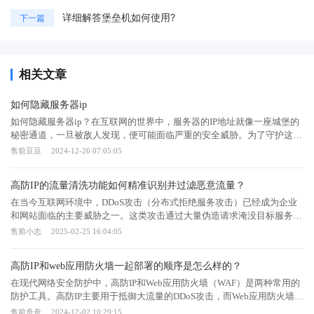
详细解答堡垒机如何使用?
下一篇
相关文章
如何隐藏服务器ip
如何隐藏服务器ip？在互联网的世界中，服务器的IP地址就像一座城堡的
秘密通道，一旦被敌人发现，便可能面临严重的安全威胁。为了守护这座
城堡，我们需要运用合适的技术和策略，确保服务器的安全与稳定运行。
售前豆豆
2024-12-26 07:05:05
今天，我们将探讨四种高效的方法——高防IP、SCDN、游戏盾和快快
盾，来隐藏服务器IP，保护数据安全。高防IP：构筑坚实的防御盾牌高防
高防IP的流量清洗功能如何精准识别并过滤恶意流量？
IP是一种专业的网络安全防护技术，通过将域名解析到高防IP，将攻击流
量引流至高防节点，从而完美隐藏服务器的真实IP。攻击者面对的是举着
在当今互联网环境中，DDoS攻击（分布式拒绝服务攻击）已经成为企业
盾牌的高仿IP，始终无法找到服务器的真实位置。这种技术不仅能够有效
和网站面临的主要威胁之一。这类攻击通过大量伪造请求淹没目标服务
抵御DDoS攻击，还能确保服务器的稳定运行。高防IP不仅提供了防御功
器，导致正常用户无法访问，给企业带来严重的经济损失和声誉损害。为
售前小志
2025-02-25 16:04:05
能，更是服务器IP隐藏的一大利器。SCDN：安全加速，双重保护
了应对这一挑战，高防IP服务应运而生，其核心功能——流量清洗，能够
SCDN（Secure Content Delivery Network）是德迅云安全推出的集分布式
有效识别并过滤掉恶意流量，确保业务连续性和用户体验。本文将深入探
高防IP和web应用防火墙一起部署的顺序是怎么样的？
DDoS防护、CC防护、WAF防护、BOT行为分析为一体的安全加速解决方
讨高防IP的流量清洗功能如何实现对恶意流量的精准识别与过滤，并为企
案。通过CDN节点接入，SCDN不仅实现了内容的高效分发，还巧妙地隐
业提供实用的安全建议。流量清洗的重要性随着网络攻击手段日益复杂多
在现代网络安全防护中，高防IP和Web应用防火墙（WAF）是两种常用的
藏了源服务器的真实IP地址。同时，其强大的安全防护能力能够抵御多种
变，传统的防火墙和入侵防御系统（IPS）已难以单独应对大规模DDoS攻
防护工具。高防IP主要用于抵御大流量的DDoS攻击，而Web应用防火墙则
网络攻击，如SQL注入、XSS攻击等。SCDN的加入，让服务器的安全防
击。在这种背景下，高防IP提供的流量清洗服务成为了保护在线业务免受
专注于保护Web应用免受各类应用层攻击。为了实现全面的防护，企业通
售前舟舟
2024-12-02 10:29:15