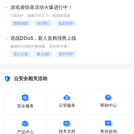
安全产品（如WAF、IDS/IPS等）相结合，形成一个完整的防御体系，提
应用防火墙、测试与验证以及持续监控与优化。通过这些步骤，企业可以
升整体安全性。加强日志审计：记录详细的流量清洗日志，包括每次清洗
有效地实现全面的网络安全防护，提升系统的可靠性和安全性。高防IP和
游戏盾惊喜活动火爆进行中！
操作的时间戳、来源IP地址、目的端口等关键信息。这不仅有助于事后追
Web应用防火墙的联合使用不仅能够抵御大流量的DDoS攻击，还能保护
T级防护，抵御万钧之力，就选游戏盾
踪溯源，也为后续改进提供了依据。实际应用案例某电商平台在其年度购
Web应用免受各类应用层攻击，是企业保障网络安全的重要手段。
物节前夕引入了高防IP服务，成功抵御了一次大规模DDoS攻击。由于采
防线加固
抗D防C
低至85折
用了先进的流量清洗技术，该平台能够在攻击发生初期迅速识别出异常流
量，并将其隔离处理，从而保证了网站的稳定运行。最终，尽管遭受了数
迎战DDoS，新人首购强势上线
GB级别的流量冲击，但所有用户依然能够顺畅浏览商品页面并顺利完成
交易，未出现任何卡顿现象。高防IP的流量清洗功能凭借其先进的技术和
解锁DDoS防护新技能，安全再升级！
严谨的设计，在精准识别并过滤恶意流量方面展现出了卓越的能力。它不
安心之选
新人5折
强力守护
仅帮助企业解决了长期以来困扰他们的DDoS攻击问题，也为广大用户带
来了更加可靠的上网体验。如果您希望构建更为坚固的信息安全屏障，请
务必重视高防IP的作用，并将其纳入您的整体安全策略之中。
云安全相关活动
云管服务
帮助中心
安全服务
售前咨询
技术支持
产品中心