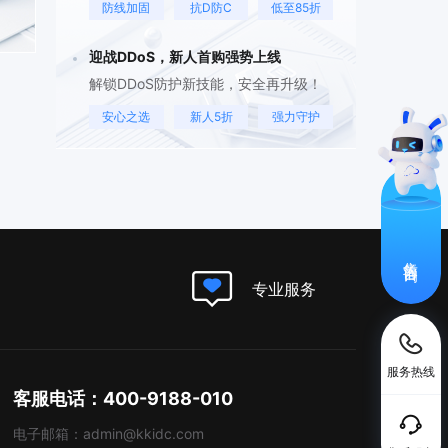
防线加固
抗D防C
低至85折
迎战DDoS，新人首购强势上线
解锁DDoS防护新技能，安全再升级！
安心之选
新人5折
强力守护
售前咨询
专业服务
服务热线
客服电话：400-9188-010
电子邮箱：admin@kkidc.com