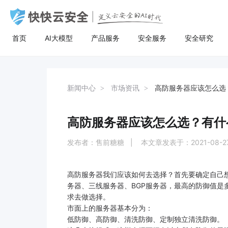
首页
AI大模型
产品服务
安全服务
安全研究
AI大模型
高防服务器
安全服务
关于快快
安全
计
AI聚合
量身定制场景化的服务器租用方案
漏洞扫描
了解快快
AI聚合平台为企业提供一站式的全球主流
主流服务器配置，可根据客户行业和业务
漏洞扫描，协助维护人员提前发现Web应
快快云安全（快快网络旗下安全品牌)
AI聚合
BGP服务器
漏洞扫描
关于快快
等保
弹
新闻中心
市场资讯
高防服务器应该怎么选
AI模型接入服务，通过统一的标准API接
特点，需求及预算，个性化定制服务器租
用系统中隐藏的漏洞，根据评估工具给出
以“Al+安全”为核心战略，定义云安全的Al
AI创作
UDP服务器
渗透测试
快推官
重大
A
口，企业与开发者无需繁琐对接，即可稳
用方案。其中，云服务器可根据客户业务
详尽的漏洞描述和修补方案，指导维护人
时代。公司总部位于厦门，旗下有深圳、
定、高性价比地灵活调用大模型，助力业
需求，提供各种环境的基础架构资源，从
员进行安全加固，防患于未然。
福州、济南、宁波等多个分公司，已服务
高防服务器应该怎么选？有什
多线服务器
安全加固
举报中心
移动
安
务智能升级。
计算资源、存储资源网络资源到跨数据中
超过22万家客户，员工总数超500人，业
心的访问。
务遍及全国26个省市。
发布者：售前糖糖 | 本文章发表于：2021-08-
大带宽服务器
代码审计
加入我们
华
黑石裸金属服务器
腾
高防服务器我们应该如何去选择？首先要确定自己
务器、三线服务器、BGP服务器，最高的防御值是
求去做选择。
市面上的服务器基本分为：
低防御、高防御、清洗防御、定制独立清洗防御。