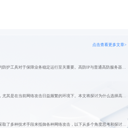
点击查看更多文章>
在网络安全日益严峻的今天，选择一款合适的防护工具对于保障业务稳定运行至关重要。高防IP与普通高防服务器作为两种常见的防护手段，各自具有独特的优势与适用场景。本文将深入探讨这两者之间的区别，帮助您做出更明智的选择。1、高防IP定义高防IP，顾名思义，是一种具备高级别防护能力的IP地址。它主要通过在网络层面提供防护，将恶意攻击流量引流至防护节点进行清洗和过滤，从而保护源站IP免受攻击。高防IP的优势在于其灵活性和易用性，用户无需更换服务器或进行复杂的配置，只需简单修改DNS指向即可实现防护。高防IP的防护范围主要局限于网络流量层面，对于服务器内部的操作系统或应用层防护相对有限。2、高防IP与普通高防服务器对比相比之下，普通高防服务器则是一种集成了高防御功能的物理服务器。它不仅提供常规的计算和存储服务，还内置了专业的防火墙、入侵检测系统等防护机制，能够全方位地抵御DDoS攻击、CC攻击等大规模网络威胁。高防服务器在硬件配置上也更为强劲，通常采用高性能的处理器、大容量内存和高速硬盘，以确保在高负载环境下仍能保持良好的运行状态。高防服务器还提供了丰富的管理和监控工具，方便用户实时了解服务器的运行状况和攻击情况。高防IP与普通高防服务器在防护机制、适用场景和性能方面均存在显著差异。高防IP适合那些已经有稳定服务器但需要临时防护的场景，而高防服务器则更适合需要长期防护且对计算性能有高要求的用户。在选择时，用户应根据自身业务需求和预算进行综合考虑。
选择高防服务器是保护网络安全的重要举措，尤其是在当前网络攻击日益频繁的环境下。本文将探讨为什么选择高防服务器的原因和优势。首先，让我们了解一下什么是高防服务器。高防服务器是一种专门针对网络攻击提供防护的服务器，其主要特点是拥有强大的防御能力和稳定的运行环境。与普通服务器相比，高防服务器通常采用先进的硬件设备和软件技术，能够有效防御各种类型的网络攻击，保障网络系统的安全稳定运行。那么，为什么要选择高防服务器呢？以下是几个常见的原因和优势：网络安全保障：高防服务器拥有强大的网络安全防护能力，能够有效防御各种类型的网络攻击，包括DDoS攻击、CC攻击、SQL注入攻击等。通过流量过滤、攻击识别和实时监测等技术手段，高防服务器可以及时发现和阻止恶意流量，保障网络系统的安全稳定运行。业务持续运行：对于许多企业和网站来说，网络安全是业务持续运行的关键。一旦遭受网络攻击，可能会导致业务中断、数据丢失、用户流失等严重后果。选择高防服务器可以有效减少网络攻击对业务的影响，确保业务的持续运行和用户的正常访问。用户体验提升：网络攻击不仅会影响业务的正常运行，还会降低用户的访问体验。长时间的访问延迟、连接超时等问题会导致用户流失和不满意度提高。选择高防服务器可以提升用户的访问体验，保障用户能够顺畅访问网站和服务，增强用户的信任度和满意度。品牌形象提升：网络安全是企业的重要形象和信誉的体现。一旦遭受网络攻击，可能会严重损害企业的品牌形象和信誉，影响企业的发展和竞争力。选择高防服务器可以体现企业对网络安全的重视和投入，提升企业的品牌形象和信誉，吸引更多用户的青睐和信赖。灵活可扩展：高防服务器通常具有灵活可扩展的特点，可以根据实际业务需求和流量规模灵活调整防护策略和资源配置。无论是小型企业还是大型网站，都可以根据自身需求选择合适的高防服务器方案，确保网络安全和业务稳定运行。选择高防服务器是保护网络安全、提升用户体验、提升品牌形象的重要举措。通过拥有强大的网络安全防护能力、保障业务持续运行、提升用户体验和品牌形象、以及具有灵活可扩展的特点，高防服务器为企业和个人用户提供了一种安全可靠的网络解决方案。在当前网络攻击日益频繁的环境下，选择高防服务器是一个明智的选择，有助于保障网络系统的
高防服务器作为网络安全的关键防护节点，采取了多种技术手段来抵御各种网络攻击，以下从多个角度思考和探讨高防服务器如何防护网络攻击的各个方面：1. DDoS攻击防护：流量过滤： 高防服务器通过实时监测流量，识别并过滤掉异常流量，防止DDoS攻击导致的服务不可用。分布式防护： 采用分布式架构，将流量分散到多个节点进行处理，提高抵御DDoS攻击的能力。2. WAF防护：应用层防护： 高防服务器配置了Web应用防火墙（WAF），对Web应用层的攻击进行识别和拦截，包括SQL注入、XSS攻击等。定制规则： 根据不同的应用场景和需求，定制WAF规则，提高对特定攻击的识别和防护能力。3. 数据加密和隐私保护：数据加密： 高防服务器采用加密算法对数据进行加密存储和传输，保护用户数据不被窃取或篡改。隐私保护： 严格控制用户数据的访问权限，保护用户隐私不被泄露或滥用。4. 智能攻击识别与防范：行为分析： 高防服务器通过行为分析技术，识别和防范恶意行为，及时发现并应对各种网络攻击。自学习算法： 借助机器学习和自学习算法，不断优化攻击识别和防御策略，提高对未知攻击的适应能力。5. 实时监控与响应：实时监控： 高防服务器实时监控网络流量和系统运行状态，及时发现异常情况并采取相应措施。快速响应： 一旦发现网络攻击，高防服务器能够迅速响应，采取相应的防御措施，降低攻击造成的影响。6. 持续优化与升级：安全策略优化： 定期对安全策略进行优化和调整，提高防护能力和效果。软硬件升级： 及时对服务器硬件和软件进行升级和更新，弥补安全漏洞，保障系统的安全性和稳定性。高防服务器通过多种技术手段和策略，包括DDoS攻击防护、WAF防护、数据加密和隐私保护、智能攻击识别与防范、实时监控与响应、持续优化与升级等，来全面抵御各种网络攻击，保障网络安全和服务稳定。