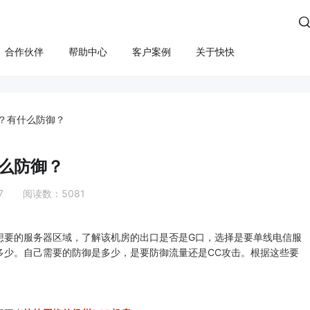

合作伙伴
帮助中心
客户案例
关于快快
方案
算
云管服务
业务安全
云安全
合规
性云服务器
上云咨询与实施
Edge SCDN（安全加速）
快卫士（终端安全）
？有什么防御？
活动保障
云迁移
高防IP
WS轻量云（亚马逊）
长河 Web应用防火墙（W
么防御？
应用安全
云运维
游戏盾（高防版）
全云服务器(企业级)
DDoS安全防护
27 阅读数：5081
游戏盾（SDK版）
为云BGP
数据库审计
云加速盾（应用加速）
堡垒机
讯云BGP
想要的服务器区域，了解该机房的出口是否是G口，选择是要单线电信服
快快盾（PC端游戏安全）
云防火墙
多少。自己需要的防御是多少，是要防御流量还是CC攻击。根据这些要
SSL证书