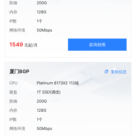
防御
200G
内存
128G
IP数
1个
网络环境
50Mbps
1549
咨询销售
元起/月
厦门BGP
复制信息
CPU
Platinum 8173X2 112核
硬盘
1T SSD(调优)
防御
200G
内存
128G
IP数
1个
网络环境
50Mbps