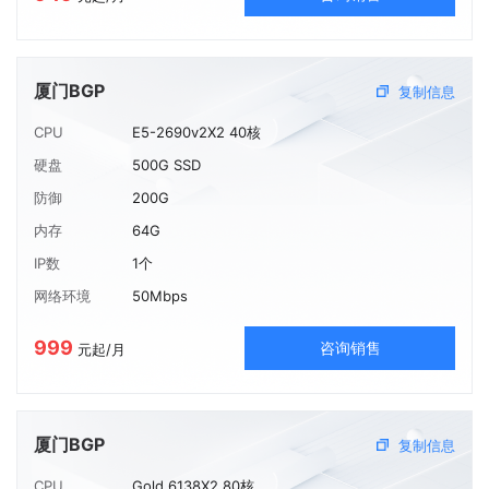
厦门BGP
复制信息
CPU
E5-2690v2X2 40核
硬盘
500G SSD
防御
200G
内存
64G
IP数
1个
网络环境
50Mbps
999
咨询销售
元起/月
厦门BGP
复制信息
CPU
Gold 6138X2 80核