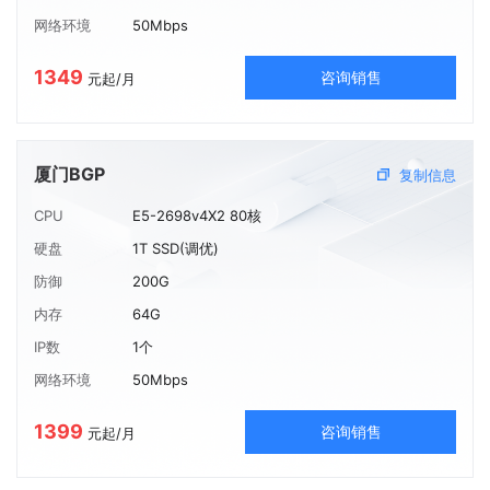
网络环境
50Mbps
1349
咨询销售
元起/月
厦门BGP
复制信息
CPU
E5-2698v4X2 80核
硬盘
1T SSD(调优)
防御
200G
内存
64G
IP数
1个
网络环境
50Mbps
1399
咨询销售
元起/月