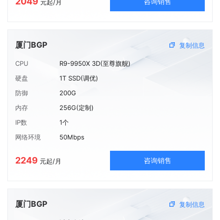
2049
咨询销售
元起/月
厦门BGP
复制信息
CPU
R9-9950X 3D(至尊旗舰)
硬盘
1T SSD(调优)
防御
200G
内存
256G(定制)
IP数
1个
网络环境
50Mbps
2249
咨询销售
元起/月
厦门BGP
复制信息