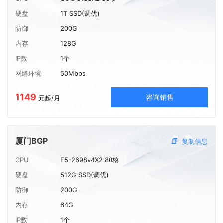
硬盘
1T SSD(调优)
防御
200G
内存
128G
IP数
1个
网络环境
50Mbps
1149
咨询销售
元起/月
厦门BGP
复制信息
CPU
E5-2698v4X2 80核
硬盘
512G SSD(调优)
防御
200G
内存
64G
IP数
1个