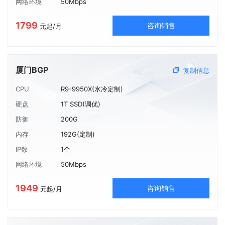
网络环境
50Mbps
1799
咨询销售
元起/月
厦门BGP
复制信息
CPU
R9-9950X(水冷定制)
硬盘
1T SSD(调优)
防御
200G
内存
192G(定制)
IP数
1个
网络环境
50Mbps
1949
咨询销售
元起/月