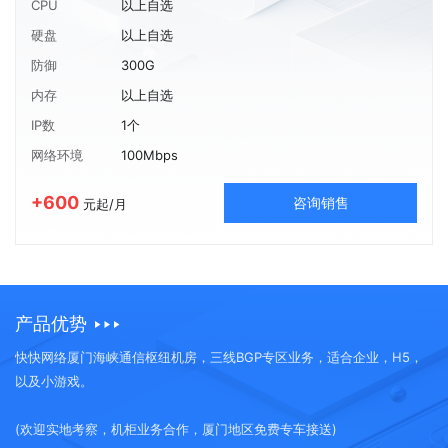
CPU
以上自选
硬盘
以上自选
防御
300G
内存
以上自选
IP数
1个
网络环境
100Mbps
+600
咨询销售
元起/月
产品优势
快快网络厦门海峡通信枢纽机房，三线BGP专区业务，适合企业，H5，
以及小游戏。
(欢迎实地考察，机柜业务合作，厦门地区免费专车接送)