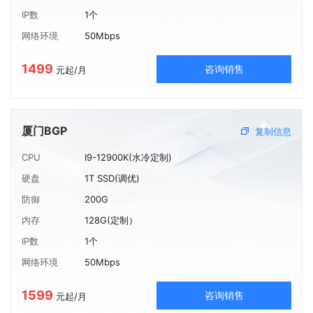
IP数
1个
网络环境
50Mbps
1499
咨询销售
元起/月
厦门BGP
复制信息
CPU
I9-12900K(水冷定制)
硬盘
1T SSD(调优)
防御
200G
内存
128G(定制）
IP数
1个
网络环境
50Mbps
1599
咨询销售
元起/月