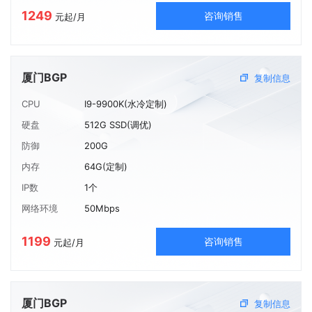
1249
咨询销售
元起/月
厦门BGP
复制信息
CPU
I9-9900K(水冷定制)
硬盘
512G SSD(调优)
防御
200G
内存
64G(定制)
IP数
1个
网络环境
50Mbps
1199
咨询销售
元起/月
厦门BGP
复制信息