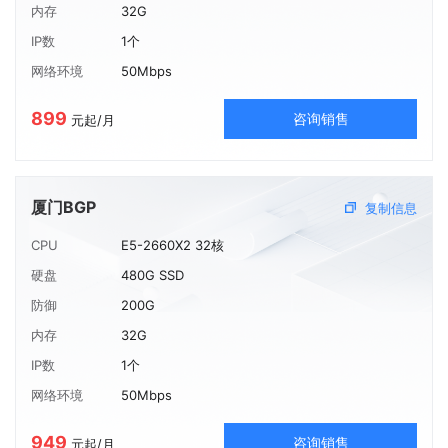
内存
32G
IP数
1个
网络环境
50Mbps
899
咨询销售
元起/月
厦门BGP
复制信息
CPU
E5-2660X2 32核
硬盘
480G SSD
防御
200G
内存
32G
IP数
1个
网络环境
50Mbps
949
咨询销售
元起/月