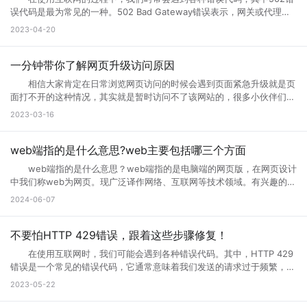
者们会通过升级访问提升网页的流畅度，让大家后续访问过程中更加顺
误代码是最为常见的一种。502 Bad Gateway错误表示，网关或代理服
畅。这样上网就不会太卡了。 页面访问界面升级通知怎么设置出现页
务无法将请求发送到上游服务器。那么，错误代码502是什么意思?错误
2023-04-20
面访问升级通知中，可以首先打开这个永久访问页面，然后点击升级按
代码502怎么解决?接下来小编将为您一一解答。 一、什么是错误代
钮，点击升级以后，网络就会自动的升级的，如果手机不会自动升级的
码502 502 Bad Gateway错误是指代理或网关从上一个服务器接收
话，就点击手动升级，大概等五分钟之后它就会自动的升级了。重复多
到的响应无效或不完整。通常，这种情况发生在文件太大或处理速度太慢
一分钟带你了解网页升级访问原因
次，通过以上方式就可以打开需要访问的页面。 页面访问升级出
的高流量网站上。例如，当您访问一个具有高流量的网站时，您的请求将
错? 有几个情况会导致这个现象出现： 1.你的网速过慢，网页代
相信大家肯定在日常浏览网页访问的时候会遇到页面紧急升级就是页
被发送到它的代理服务器。如果代理服务器在尝试访问网站时无法从上游
码没有完全下载就运行了，导致不完整，当然就错误了。请刷新。 2.
面打不开的这种情况，其实就是暂时访问不了该网站的，很多小伙伴们搞
服务器获取完整的响应，则会生成502错误代码。 502错误代码通常
网页设计错误，导致部分代码不能执行。请下载最新的遨游浏览器。
不清楚网页升级访问是什么意思，也不知道网页升级访问原因?其实这种
2023-03-16
是由代理服务器、网关或负载均衡器等设备导致的，而不是由您的计算机
3.你的浏览器不兼容导致部分代码不能执行。请下载最新的遨游浏览
情况很常见，很多网站当前的性能以及功能不能满足用户访问需求的时
或网络连接引起的。这意味着您只能为自己的网络连接做些有限的调整，
器。 4.你的IE浏览器缓存出错，请右键点击桌面IE浏览器，选择属
候，网站就会进行升级来满足访问者。那么为什么需要升级页面?具体跟
但无法修复网关响应错误。 二、错误代码502的可能原因 1、上
性，在常规页面里，点击删除文件这个按钮，选择全部删除，并且点击删
小编一起来详细了解下吧! 网页升级访问是什么意思? 所谓的网页
web端指的是什么意思?web主要包括哪三个方面
游服务器返回的响应无效或不完整 当请求通过代理服务器到达上游服
除cookies按钮。 5.网站服务器访问量太大，导致服务器超负载，部
升级访问，就是用户们正在访问的网页正在进行升级，暂时不可能进行访
务器时，服务器有时会出现响应故障。这可能是因为服务器正在忙于处理
web端指的是什么意思？web端指的是电脑端的网页版，在网页设计
分代码没有完全下载就提示浏览器完毕，导致错误。 你可以多刷新，或
问等操作，一般来说互联网的网页使用过程中会出现各种问题的，网页建
请求，或者因为出现其他问题造成了响应不完整。如果代理服务器无法从
中我们称web为网页。现广泛译作网络、互联网等技术领域。有兴趣的小
者换一个网速比较好的时候访问(前提是这个网站是个大网站，不会出现
设者们会通过升级访问提升网页的流畅度，让大家后续访问过程中更加顺
上游服务器获取完整的响应，则表现为502错误代码。 2、代理服务
伙伴赶紧跟着小编一起学习下。 web端指的是什么意思？ “Web
问题2) 6.qq空间目前在升级5.0版本，会出现一点小问题..请不用担
2024-06-07
畅。 网页升级访问升级原因 1、 每个网站的站长都是希望把自己
器或网关故障 当请求到达代理服务器或网关时，如果设备发生故障或
端”指的是通过Web浏览器访问和使用的应用程序或服务。在计算机和互
心，到10月份更新完毕后,所有问题都会解决的。 以上就是遇到页面
的网站做大做强的，当网站的流量高了以后网站的后台服务器可能无法接
未正确配置，则会导致出现502错误。如果代理服务器或网关未得到正确
联网领域，”Web”指的是互联网上的网页和Web应用程序。Web端可以是
访问界面升级怎么办的全部内容，其实当网站停止访问的话，不一定及时
纳大量的网友访问，这时候就需要升级网站了，升级以接纳更多的网友访
配置，将无法正常地从上游服务器获取响应。 3、网络连接问题
各种类型的应用程序或服务，包括网页应用、在线商店、社交媒体平台、
不要怕HTTP 429错误，跟着这些步骤修复！
网站问题，也有可能只是网站正在升级，升级也是为了更好的保证用户访
问网站。 2、 网站营运一段时间后，由于网络技术的发展以及网络服
本地计算机与服务器之间的网络连接是错误代码502的常见原因之一。如
电子邮件客户端等。 这些应用程序或服务通过Web浏览器（如
问以及使用体验。当然也是为了安全性能，服务器软件功能会随着版本的
务器环境的改变，原网页可能出现兼容性、功能与用户体验上的缺陷，为
在使用互联网时，我们可能会遇到各种错误代码。其中，HTTP 429
果您的互联网连接出现问题或受到网络中断的干扰，则可能导致您的请求
Google Chrome、Mozilla Firefox、Microsoft Edge等）在用户的计算
更新而提升。当现有的网站功能不能满足访问需求的时候也会及时升级提
了更长远的发展就需要升级访问页面了。 3、 现在的网络发展很快，
错误是一个常见的错误代码，它通常意味着我们发送的请求过于频繁，服
无法成功连接到代理服务器或网关，这会导致错误代码502的出现。
机或移动设备上运行。Web端的优势之一是它的跨平台性，因为用户只需
升体验。
网站的设计与服务器安全的水平可能还停留在比较老的水平，页面的升级
务器无法响应。那么你知道什么是HTTP 429错误?HTTP 429错误如何修
三、如何解决错误代码502 1、刷新页面 首先尝试刷新网页。因
2023-05-22
要一个支持Web浏览器的设备即可访问和使用。 这意味着无论是在桌
就能完善这些方面的缺陷。 为什么需要升级页面： 1、 升级页面
复它?接下来就让小编来跟大家详细介绍一下吧! 一、什么是HTTP
为502错误代码可能是由临时问题引起的，例如超载的服务器或墙壁上的
面电脑、笔记本电脑、平板电脑还是智能手机上，只需打开浏览器并输入
对于网站优化：网站进行META标记优化,W3C标准优化,搜索引擎优化等
429错误? HTTP 429错误是指服务器拒绝响应客户端的请求，因为客