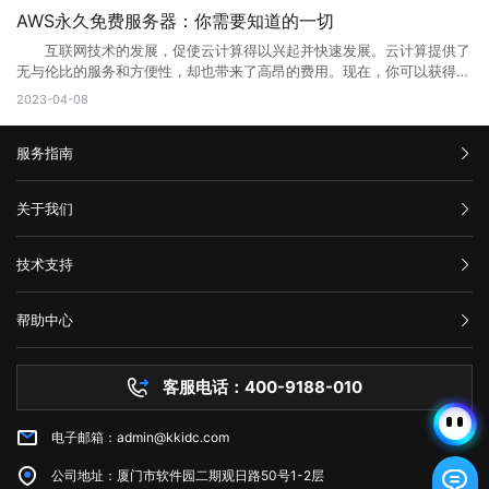
阻止。因此，刷新页面可能会解决问题。 2、检查网络连接 检查
相应的Web地址，用户即可访问Web应用程序或服务。 相比于传统的
合理优化操作，使网站在页面的布局、结构与内容方面都对用户与搜索引
户端发送的请求次数过于频繁。这种错误通常发生在需要进行频繁请求的
AWS永久免费服务器：你需要知道的一切
您的网络连接是否正常。您可以尝试与其他网站进行通信，以确定问题是
本地应用程序，Web端的应用程序不需要在用户设备上安装，而是通过互
擎更加的友好，提升用户体验与搜索引擎对网站的认可。 2、 对于网
应用程序中，例如网站爬虫、API调用等。 在HTTP请求中，服务器会
否出现在本地网络连接中。如果您的其他网站可以工作，但一个特定的网
联网直接提供服务。这使得Web端应用程序的更新和维护更加方便，用户
互联网技术的发展，促使云计算得以兴起并快速发展。云计算提供了
站的安全与维护：页面安全方面的升级能有效的防止黑客入侵，造成网站
返回一个状态码，用于表示请求的结果。HTTP 429错误对应的状态码是
站不起作用，那么很可能是这个网站出现了502错误。 3、清除浏览
可以享受到实时的功能更新和改进。 web主要包括哪三个方面？
无与伦比的服务和方便性，却也带来了高昂的费用。现在，你可以获得一
破坏，数据损坏，商业机密泄露，客户资料丢失等损失;页面升级对于内
429。当客户端发送的请求超过服务器限制时，服务器就会返回这个状态
器缓存 清除浏览器缓存还可能有助于解决502错误。浏览器的缓存可
Web主要包括三个方面，分别是结构（Structure）、表现
些AWS永久免费服务器，使你能够在开发和测试新的应用程序时节省不少
容更新调整，网页X信息清理，网络速度提升等网站维护操作;定期检查企
2023-04-08
码。 二、为什么会出现HTTP 429错误? HTTP 429错误通常是由
能是旧数据的源，这可能会使代理服务器或网关出现错误。 4、暂时
（Presentation）和行为（Behavior）。这三个方面共同构成了Web的
成本。本文将告诉你AWS永久免费服务器有哪些，以及如何充分利用它的
业网络和计算机工作状态，降低系统故障率;网站系统遭遇突发严重故障
以下原因造成的： 1. 请求过于频繁：当客户端发送的请求过于频繁
使用其他网络连接 尝试切换到其他网络连接，例如在使用Wi-Fi时尝
基本框架，涵盖了从网页的构建到用户与网页交互的整个过程。 结
免费资源。 AWS永久免费服务器提供哪些服务? AWS(Amazon
而导致网络系统崩溃后，在最短的时间内进行恢复;在重要的文件资料、
时，服务器无法处理这么多请求，就会返回HTTP 429错误。 2. 服务
试使用移动数据。通过使用其他网络连接，您可以确定是否存在网络连接
构：指的是网页的骨架，即HTML代码，它定义了网页的基本结构和内
服务指南
Web Services)是亚马逊提供的一种基于云平台的服务。AWS永久免费计
数据被误删或遭病毒感染、黑客破坏后，通过技术手段尽力抢救，争取恢
器限制：有些服务器为了防止恶意攻击，会设置一些限制，例如每秒钟只
问题。 5、联系网站管理员 如果以上方法都尝试过了，但仍然出
容。HTML通过标签来组织网页的元素，如导航栏、正文内容等，这些标
划提供高端计算、存储和数据库服务。下面列出了十种免费使用的AWS服
复。 以上就是关于页面升级访问的原因以及解决方法全部内容，其实
允许发送一定数量的请求。如果客户端发送的请求超过了这个限制，服务
现502错误代码，并且您确信问题不是出在您的本地网络连接中，则可能
签帮助浏览器理解网页的布局和内容。 表现：涉及网页的视觉呈现，
务： 1. Amazon Elastic Compute Cloud (EC2)：EC2是AWS的核心
汇款信息
很多网站都是需要升级优化的，为了的就是可以满足各种用户的需求，也
器就会返回HTTP 429错误。 3. 网络不稳定：如果网络不稳定，客户
关于我们
需要联系网站管理员寻求帮助。他们可以告诉您更多关于错误代码502的
即CSS（级联样式表）的使用。CSS用于控制网页的布局、颜色、字体等
计算服务。免费计划提供750个小时的EC2实例。 2. Amazon S3：
是提升网站用户体验的一种方法，当然很多网站想要留住更多用户就需要
端发送的请求可能会丢失或延迟，导致服务器无法正常响应请求。
信息，并提供解决方法。 在互联网时代，我们经常会遇到502错误代
视觉效果，使网页看起来更加美观和吸引人。 行为：指的是网页与用
在AWS上创建和管理存储桶，对于不超过5GB的数据存储和处理是免费
购买流程
对网站不断进行页面访问升级，这样才能有利于网站的发展，特别是当服
三、如何修复HTTP 429错误? 如果遇到HTTP 429错误，我们可以采
码。这意味着请求未能正确连接到上游服务器，通常是由代理服务器、网
公司介绍
户交互的方式，即JavaScript的使用。JavaScript是一种脚本语言，它允
的。 3. AWS Lambda：以事件驱动的方式在云中运行代码，免费计
技术支持
务器无法接纳新用户访问的时候，更需要及时进行页面访问升级，希望本
取以下一些方法来修复： 1. 增加请求间隔时间：当客户端发送的请求
关或网络连接问题引起的。为了解决这个问题，我们可以尝试刷新网页、
服务条款
许网页对用户的操作做出响应，如点击按钮、滚动页面等，从而提供更加
划提供每月100万个AWS Lambda请求和每月400,000 GB秒的计
文可以帮助到大家。
过于频繁时，可以增加请求间隔时间，减少请求的数量。 2. 减少请
举报中心
检查网络连接、清除浏览器缓存、暂时使用其他网络连接或联系网站管理
丰富的交互体验。 这三个方面相互依赖，共同决定了Web的外观、功
算。 4. Amazon DynamoDB：AWS的高性能NoSQL数据存储，免费
求次数：如果客户端发送的请求超过了服务器限制，可以减少请求的数
网站备案
员。希望本文能帮助您了解并解决错误代码502问题。
能和用户体验。 web端指的是什么意思？看完文章就能清楚知道了，
计划提供每月25个WCU和25个RCU。 5. Amazon Glacier：用于非
帮助中心
量，以满足服务器的限制要求。 3. 检查API调用的频率：如果HTTP
隐私声明
web的本意是蜘蛛网和网的意思，在拍改网页设计中我们称为网页的意
常少访问数据的低成本归档存储服务，在AWS中，小于3GB的数据存储是
技术文档
429错误发生在API调用中，我们可以检查API调用的频率，是否超出了
思。现广泛译作网络、互联网等技术领域。
免费的。 6. Amazon CloudFront：AWS的全球内容分发网络
服务器问题
API提供商的限制。 4. 检查网络连接：如果HTTP 429错误是由网络
(CDN)，免费计划为每个月50GB的数据传输提供免费流量。 7.
客服电话：400-9188-010
白名单保护
不稳定引起的，我们可以检查网络连接是否正常，是否存在延迟或丢包现
Amazon Machine Learning：一种基于云的机器学习服务，在免费计划
常见问题
象。 5. 使用CDN服务：CDN即内容分发网络，可以缓存静态资源，
中提供每月10,000个批处理预测。 8. Amazon RDS：AWS的关系型
减少请求次数，提高请求速度和稳定性。 6. 联系服务器管理员：如
电子邮箱：admin@kkidc.com
市场资讯
数据库服务，免费计划实例持续使用750小时，每月获得20GB的备份存
果HTTP 429错误仍无法解决，我们可以联系服务器管理员，让其检查服
储和10万条I/O请求数。 9. Amazon SES：简单邮件服务，用于发送
务器设置是否存在问题。 HTTP 429错误通常是由请求过于频繁、服
公司地址：厦门市软件园二期观日路50号1-2层
和接收电子邮件，AWS SES在免费计划中提供每月62,000封电子邮件发