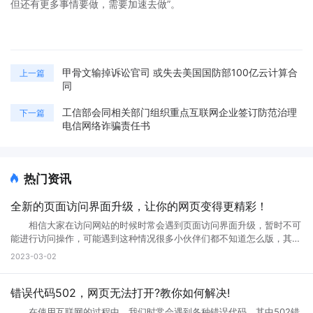
但还有更多事情要做，需要加速去做”。
甲骨文输掉诉讼官司 或失去美国国防部100亿云计算合
上一篇
同
工信部会同相关部门组织重点互联网企业签订防范治理
下一篇
电信网络诈骗责任书
热门资讯
全新的页面访问界面升级，让你的网页变得更精彩！
相信大家在访问网站的时候时常会遇到页面访问界面升级，暂时不可
能进行访问操作，可能遇到这种情况很多小伙伴们都不知道怎么版，其实
互联网网页在正常使用过程中是不会出现这种问题的。那么如果遇到页面
2023-03-02
访问界面升级怎么办?页面访问界面升级通知怎么设置?接下来就跟小编一
起来详细了解下吧! 页面访问界面升级怎么办 所谓的网页升级访
问页面，就是用户们正在访问的网页正在进行升级，暂时不可能进行访问
错误代码502，网页无法打开?教你如何解决!
等操作，一般来说互联网的网页使用过程中会出现各种问题的，网页建设
在使用互联网的过程中，我们时常会遇到各种错误代码，其中502错