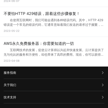
问题2) 6.qq空间目前在升级5.0版本，会出现一点小问题..请不用担
2024-06-07
畅。 网页升级访问升级原因 1、 每个网站的站长都是希望把自己
器或网关故障 当请求到达代理服务器或网关时，如果设备发生故障或
端”指的是通过Web浏览器访问和使用的应用程序或服务。在计算机和互
心，到10月份更新完毕后,所有问题都会解决的。 以上就是遇到页面
的网站做大做强的，当网站的流量高了以后网站的后台服务器可能无法接
未正确配置，则会导致出现502错误。如果代理服务器或网关未得到正确
联网领域，”Web”指的是互联网上的网页和Web应用程序。Web端可以是
访问界面升级怎么办的全部内容，其实当网站停止访问的话，不一定及时
纳大量的网友访问，这时候就需要升级网站了，升级以接纳更多的网友访
配置，将无法正常地从上游服务器获取响应。 3、网络连接问题
各种类型的应用程序或服务，包括网页应用、在线商店、社交媒体平台、
不要怕HTTP 429错误，跟着这些步骤修复！
网站问题，也有可能只是网站正在升级，升级也是为了更好的保证用户访
问网站。 2、 网站营运一段时间后，由于网络技术的发展以及网络服
本地计算机与服务器之间的网络连接是错误代码502的常见原因之一。如
电子邮件客户端等。 这些应用程序或服务通过Web浏览器（如
问以及使用体验。当然也是为了安全性能，服务器软件功能会随着版本的
务器环境的改变，原网页可能出现兼容性、功能与用户体验上的缺陷，为
在使用互联网时，我们可能会遇到各种错误代码。其中，HTTP 429
果您的互联网连接出现问题或受到网络中断的干扰，则可能导致您的请求
Google Chrome、Mozilla Firefox、Microsoft Edge等）在用户的计算
更新而提升。当现有的网站功能不能满足访问需求的时候也会及时升级提
了更长远的发展就需要升级访问页面了。 3、 现在的网络发展很快，
错误是一个常见的错误代码，它通常意味着我们发送的请求过于频繁，服
无法成功连接到代理服务器或网关，这会导致错误代码502的出现。
机或移动设备上运行。Web端的优势之一是它的跨平台性，因为用户只需
升体验。
网站的设计与服务器安全的水平可能还停留在比较老的水平，页面的升级
务器无法响应。那么你知道什么是HTTP 429错误?HTTP 429错误如何修
三、如何解决错误代码502 1、刷新页面 首先尝试刷新网页。因
2023-05-22
要一个支持Web浏览器的设备即可访问和使用。 这意味着无论是在桌
就能完善这些方面的缺陷。 为什么需要升级页面： 1、 升级页面
复它?接下来就让小编来跟大家详细介绍一下吧! 一、什么是HTTP
为502错误代码可能是由临时问题引起的，例如超载的服务器或墙壁上的
面电脑、笔记本电脑、平板电脑还是智能手机上，只需打开浏览器并输入
对于网站优化：网站进行META标记优化,W3C标准优化,搜索引擎优化等
429错误? HTTP 429错误是指服务器拒绝响应客户端的请求，因为客
阻止。因此，刷新页面可能会解决问题。 2、检查网络连接 检查
相应的Web地址，用户即可访问Web应用程序或服务。 相比于传统的
合理优化操作，使网站在页面的布局、结构与内容方面都对用户与搜索引
户端发送的请求次数过于频繁。这种错误通常发生在需要进行频繁请求的
AWS永久免费服务器：你需要知道的一切
您的网络连接是否正常。您可以尝试与其他网站进行通信，以确定问题是
本地应用程序，Web端的应用程序不需要在用户设备上安装，而是通过互
擎更加的友好，提升用户体验与搜索引擎对网站的认可。 2、 对于网
应用程序中，例如网站爬虫、API调用等。 在HTTP请求中，服务器会
否出现在本地网络连接中。如果您的其他网站可以工作，但一个特定的网
联网直接提供服务。这使得Web端应用程序的更新和维护更加方便，用户
互联网技术的发展，促使云计算得以兴起并快速发展。云计算提供了
站的安全与维护：页面安全方面的升级能有效的防止黑客入侵，造成网站
返回一个状态码，用于表示请求的结果。HTTP 429错误对应的状态码是
站不起作用，那么很可能是这个网站出现了502错误。 3、清除浏览
可以享受到实时的功能更新和改进。 web主要包括哪三个方面？
无与伦比的服务和方便性，却也带来了高昂的费用。现在，你可以获得一
破坏，数据损坏，商业机密泄露，客户资料丢失等损失;页面升级对于内
429。当客户端发送的请求超过服务器限制时，服务器就会返回这个状态
器缓存 清除浏览器缓存还可能有助于解决502错误。浏览器的缓存可
Web主要包括三个方面，分别是结构（Structure）、表现
些AWS永久免费服务器，使你能够在开发和测试新的应用程序时节省不少
容更新调整，网页X信息清理，网络速度提升等网站维护操作;定期检查企
2023-04-08
码。 二、为什么会出现HTTP 429错误? HTTP 429错误通常是由
能是旧数据的源，这可能会使代理服务器或网关出现错误。 4、暂时
（Presentation）和行为（Behavior）。这三个方面共同构成了Web的
成本。本文将告诉你AWS永久免费服务器有哪些，以及如何充分利用它的
业网络和计算机工作状态，降低系统故障率;网站系统遭遇突发严重故障
以下原因造成的： 1. 请求过于频繁：当客户端发送的请求过于频繁
使用其他网络连接 尝试切换到其他网络连接，例如在使用Wi-Fi时尝
基本框架，涵盖了从网页的构建到用户与网页交互的整个过程。 结
免费资源。 AWS永久免费服务器提供哪些服务? AWS(Amazon
而导致网络系统崩溃后，在最短的时间内进行恢复;在重要的文件资料、
时，服务器无法处理这么多请求，就会返回HTTP 429错误。 2. 服务
试使用移动数据。通过使用其他网络连接，您可以确定是否存在网络连接
构：指的是网页的骨架，即HTML代码，它定义了网页的基本结构和内
服务指南
Web Services)是亚马逊提供的一种基于云平台的服务。AWS永久免费计
数据被误删或遭病毒感染、黑客破坏后，通过技术手段尽力抢救，争取恢
器限制：有些服务器为了防止恶意攻击，会设置一些限制，例如每秒钟只
问题。 5、联系网站管理员 如果以上方法都尝试过了，但仍然出
容。HTML通过标签来组织网页的元素，如导航栏、正文内容等，这些标
划提供高端计算、存储和数据库服务。下面列出了十种免费使用的AWS服
复。 以上就是关于页面升级访问的原因以及解决方法全部内容，其实
允许发送一定数量的请求。如果客户端发送的请求超过了这个限制，服务
现502错误代码，并且您确信问题不是出在您的本地网络连接中，则可能
签帮助浏览器理解网页的布局和内容。 表现：涉及网页的视觉呈现，
务： 1. Amazon Elastic Compute Cloud (EC2)：EC2是AWS的核心
汇款信息
很多网站都是需要升级优化的，为了的就是可以满足各种用户的需求，也
器就会返回HTTP 429错误。 3. 网络不稳定：如果网络不稳定，客户
关于我们
需要联系网站管理员寻求帮助。他们可以告诉您更多关于错误代码502的
即CSS（级联样式表）的使用。CSS用于控制网页的布局、颜色、字体等
计算服务。免费计划提供750个小时的EC2实例。 2. Amazon S3：
是提升网站用户体验的一种方法，当然很多网站想要留住更多用户就需要
端发送的请求可能会丢失或延迟，导致服务器无法正常响应请求。
信息，并提供解决方法。 在互联网时代，我们经常会遇到502错误代
视觉效果，使网页看起来更加美观和吸引人。 行为：指的是网页与用
在AWS上创建和管理存储桶，对于不超过5GB的数据存储和处理是免费
购买流程
对网站不断进行页面访问升级，这样才能有利于网站的发展，特别是当服
三、如何修复HTTP 429错误? 如果遇到HTTP 429错误，我们可以采
码。这意味着请求未能正确连接到上游服务器，通常是由代理服务器、网
公司介绍
户交互的方式，即JavaScript的使用。JavaScript是一种脚本语言，它允
的。 3. AWS Lambda：以事件驱动的方式在云中运行代码，免费计
技术支持
务器无法接纳新用户访问的时候，更需要及时进行页面访问升级，希望本
取以下一些方法来修复： 1. 增加请求间隔时间：当客户端发送的请求
关或网络连接问题引起的。为了解决这个问题，我们可以尝试刷新网页、
服务条款
许网页对用户的操作做出响应，如点击按钮、滚动页面等，从而提供更加
划提供每月100万个AWS Lambda请求和每月400,000 GB秒的计
文可以帮助到大家。
过于频繁时，可以增加请求间隔时间，减少请求的数量。 2. 减少请
举报中心
检查网络连接、清除浏览器缓存、暂时使用其他网络连接或联系网站管理
丰富的交互体验。 这三个方面相互依赖，共同决定了Web的外观、功
算。 4. Amazon DynamoDB：AWS的高性能NoSQL数据存储，免费
求次数：如果客户端发送的请求超过了服务器限制，可以减少请求的数
网站备案