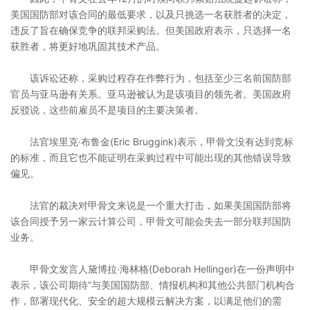
美国国防部对该合同的最低要求，以及只挑选一名获胜者的决定，
违反了旨在确保竞争的联邦采购法。但美国政府表示，只选择一名
获胜者，将更好地巩固其技术产品。
该诉讼还称，采购过程存在作弊行为，包括至少三名前国防部
官员与亚马逊有关系。亚马逊被认为是该项目的领先者。美国政府
反驳说，这些前雇员不是项目的主要决策者。
法官埃里克·布鲁金(Eric Bruggink)表示，甲骨文没有达到竞标
的标准，而且它也不能证明在采购过程中可能出现的其他错误导致
偏见。
法官的裁决对甲骨文来说是一个重大打击，如果美国国防部将
该合同授予另一家云计算公司，甲骨文可能会失去一部分联邦国防
业务。
甲骨文发言人黛博拉·海林格(Deborah Hellinger)在一份声明中
表示，该公司期待“与美国国防部、情报机构和其他公共部门机构合
作，部署现代化、安全的超大规模云解决方案，以满足他们的需