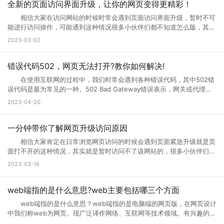
全新的页面访问界面升级，让你的网页变得更精彩！
相信大家在访问网站的时候时常会遇到页面访问界面升级，暂时不可
能进行访问操作，可能遇到这种情况很多小伙伴们都不知道怎么版，其实
互联网网页在正常使用过程中是不会出现这种问题的。那么如果遇到页面
2023-03-02
访问界面升级怎么办?页面访问界面升级通知怎么设置?接下来就跟小编一
起来详细了解下吧! 页面访问界面升级怎么办 所谓的网页升级访
问页面，就是用户们正在访问的网页正在进行升级，暂时不可能进行访问
错误代码502，网页无法打开?教你如何解决!
等操作，一般来说互联网的网页使用过程中会出现各种问题的，网页建设
在使用互联网的过程中，我们时常会遇到各种错误代码，其中502错
者们会通过升级访问提升网页的流畅度，让大家后续访问过程中更加顺
误代码是最为常见的一种。502 Bad Gateway错误表示，网关或代理服
畅。这样上网就不会太卡了。 页面访问界面升级通知怎么设置出现页
务无法将请求发送到上游服务器。那么，错误代码502是什么意思?错误
2023-04-20
面访问升级通知中，可以首先打开这个永久访问页面，然后点击升级按
代码502怎么解决?接下来小编将为您一一解答。 一、什么是错误代
钮，点击升级以后，网络就会自动的升级的，如果手机不会自动升级的
码502 502 Bad Gateway错误是指代理或网关从上一个服务器接收
话，就点击手动升级，大概等五分钟之后它就会自动的升级了。重复多
到的响应无效或不完整。通常，这种情况发生在文件太大或处理速度太慢
一分钟带你了解网页升级访问原因
次，通过以上方式就可以打开需要访问的页面。 页面访问升级出
的高流量网站上。例如，当您访问一个具有高流量的网站时，您的请求将
错? 有几个情况会导致这个现象出现： 1.你的网速过慢，网页代
相信大家肯定在日常浏览网页访问的时候会遇到页面紧急升级就是页
被发送到它的代理服务器。如果代理服务器在尝试访问网站时无法从上游
码没有完全下载就运行了，导致不完整，当然就错误了。请刷新。 2.
面打不开的这种情况，其实就是暂时访问不了该网站的，很多小伙伴们搞
服务器获取完整的响应，则会生成502错误代码。 502错误代码通常
网页设计错误，导致部分代码不能执行。请下载最新的遨游浏览器。
不清楚网页升级访问是什么意思，也不知道网页升级访问原因?其实这种
2023-03-16
是由代理服务器、网关或负载均衡器等设备导致的，而不是由您的计算机
3.你的浏览器不兼容导致部分代码不能执行。请下载最新的遨游浏览
情况很常见，很多网站当前的性能以及功能不能满足用户访问需求的时
或网络连接引起的。这意味着您只能为自己的网络连接做些有限的调整，
器。 4.你的IE浏览器缓存出错，请右键点击桌面IE浏览器，选择属
候，网站就会进行升级来满足访问者。那么为什么需要升级页面?具体跟
但无法修复网关响应错误。 二、错误代码502的可能原因 1、上
性，在常规页面里，点击删除文件这个按钮，选择全部删除，并且点击删
小编一起来详细了解下吧! 网页升级访问是什么意思? 所谓的网页
web端指的是什么意思?web主要包括哪三个方面
游服务器返回的响应无效或不完整 当请求通过代理服务器到达上游服
除cookies按钮。 5.网站服务器访问量太大，导致服务器超负载，部
升级访问，就是用户们正在访问的网页正在进行升级，暂时不可能进行访
务器时，服务器有时会出现响应故障。这可能是因为服务器正在忙于处理
web端指的是什么意思？web端指的是电脑端的网页版，在网页设计
分代码没有完全下载就提示浏览器完毕，导致错误。 你可以多刷新，或
问等操作，一般来说互联网的网页使用过程中会出现各种问题的，网页建
请求，或者因为出现其他问题造成了响应不完整。如果代理服务器无法从
中我们称web为网页。现广泛译作网络、互联网等技术领域。有兴趣的小
者换一个网速比较好的时候访问(前提是这个网站是个大网站，不会出现
设者们会通过升级访问提升网页的流畅度，让大家后续访问过程中更加顺
上游服务器获取完整的响应，则表现为502错误代码。 2、代理服务
伙伴赶紧跟着小编一起学习下。 web端指的是什么意思？ “Web