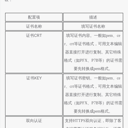
配置项
描述
证书名称
填写证书名称
证书CRT
填写证书内容。一般如
pem
、
ce
r
、
crt
等证书格式，可用文本编辑
器直接打开进行复制。其它特殊
格式（如
PFX
、
P7B
等）的证书需
要先转换成
pem
格式。
证书KEY
填写证书密钥
。
一般如
pem
、
ce
r
、
crt
等证书格式，可用文本编辑
器直接打开进行复制。其它特殊
格式（如
PFX
、
P7B
等）的证书需
要先转换成
pem
格式。
双向认证
支持
HTTPS
双向认证，即除了客