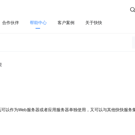

合作伙伴
帮助中心
客户案例
关于快快
方案
算
云管服务
业务安全
云安全
合规
性云服务器
上云咨询与实施
Edge SCDN（安全加速）
快卫士（终端安全）
活动保障
云迁移
高防IP
WS轻量云（亚马逊）
长河 Web应用防火墙（W
景
应用安全
云运维
游戏盾（高防版）
全云服务器(企业级)
DDoS安全防护
游戏盾（SDK版）
为云BGP
数据库审计
云加速盾（应用加速）
堡垒机
讯云BGP
快快盾（PC端游戏安全）
云防火墙
既可以作为Web服务器或者应用服务器单独使用，又可以与其他快快服务
SSL证书