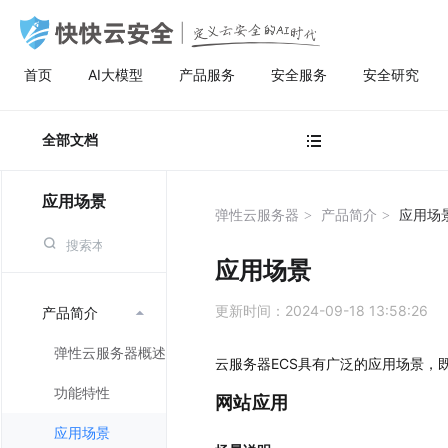
首页
AI大模型
产品服务
安全服务
安全研究
AI大模型
高防服务器
安全服务
关于快快
安全
计
AI聚合
量身定制场景化的服务器租用方案
漏洞扫描
了解快快
全部文档

AI聚合平台为企业提供一站式的全球主流
主流服务器配置，可根据客户行业和业务
漏洞扫描，协助维护人员提前发现Web应
快快云安全（快快网络旗下安全品牌)
AI聚合
BGP服务器
漏洞扫描
关于快快
等保
弹
AI模型接入服务，通过统一的标准API接
特点，需求及预算，个性化定制服务器租
用系统中隐藏的漏洞，根据评估工具给出
以“Al+安全”为核心战略，定义云安全的Al
应用场景
AI创作
UDP服务器
渗透测试
快推官
重大
A
口，企业与开发者无需繁琐对接，即可稳
用方案。其中，云服务器可根据客户业务
详尽的漏洞描述和修补方案，指导维护人
时代。公司总部位于厦门，旗下有深圳、
弹性云服务器
产品简介
应用场
定、高性价比地灵活调用大模型，助力业
需求，提供各种环境的基础架构资源，从
员进行安全加固，防患于未然。
福州、济南、宁波等多个分公司，已服务
多线服务器
安全加固
举报中心
移动
安
务智能升级。
计算资源、存储资源网络资源到跨数据中
超过22万家客户，员工总数超500人，业
应用场景
心的访问。
务遍及全国26个省市。
大带宽服务器
代码审计
加入我们
华
更新时间：2024-09-18 13:58:26
产品简介

黑石裸金属服务器
腾
弹性云服务器概述
云服务器ECS具有广泛的应用场景，
功能特性
网站应用
应用场景