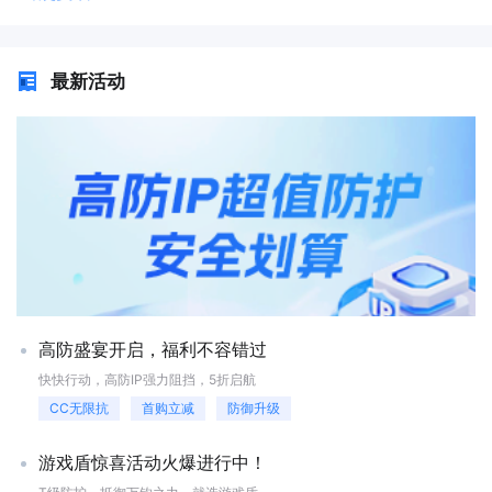
径、最短路径等，以满足不同的网络需求。三、BGP服务器的优势1、高
的验证和数据加密，以保护网络的安全性和数据的保密性。此外，BGP还
采用14纳米工艺，具有16个物理核心和32个线程，基础频率为3.5 GHz，
可靠性和稳定性：BGP服务器具有高可靠性和稳定性。它能够快速检测到
支持策略控制和访问控制列表（ACL）等安全功能，可用于对网络流量和
最大睿频可达5.3 GHz。此外，它还支持PCIe 4.0总线和DDR4内存，提供
网络中的故障，并通过重新计算路由选择最优路径，确保数据包的可靠传
互联网连接进行细粒度的控制和管理。总结起来，厦门BGP具有路由选择
了高速的数据传输和存储能力。这些性能参数使得I9-13900K成为了一款
最新活动
输。此外，BGP服务器还支持路由策略的配置，可以根据网络管理员的需
能力强、可靠性高、支持多路径和负载均衡、可扩展性强以及安全性高等
非常高性能的处理器，能够胜任各种计算密集型任务。I9-13900K服务器
求进行灵活调整，提高网络的稳定性。2、可扩展性和灵活性：BGP服务
优势。这些优势使得BGP成为了构建大规模、高性能和安全可靠的网络环
适用于哪些业务？I9-13900K服务器有两种核心：性能核（P核）+能效核
器具有良好的可扩展性和灵活性。它可以处理大规模的路由表和复杂的网
境的关键技术之一。
（E核），前者用于支持单一线程或轻线程工作负载（游戏、生产力应
络拓扑，适应不断增长的互联网规模。同时，BGP服务器还支持路由策略
用），而后者则用于多线程应用（多任务处理）。I9-13900K的混合架构
的配置，可以根据不同的网络需求进行灵活调整，满足各种复杂的业务需
设计优势非常适合如今的游戏环境，尤其是游戏+直播同步进行，P核可以
求。四、BGP服务器的应用场景1、ISP网络：BGP服务器在ISP网络中广泛
专注游戏，E核则做好直播，协同配合，效率都能达到最优化。I9-13900K
应用。它可以帮助ISP提供商实现自治系统间的路由选择，确保数据包的
服务器性能怎么样？适用于什么业务？上述是小编为大家整理的相关资
快速传输和可靠性。同时，BGP服务器还可以支持ISP提供商与其他网络
料。快快网络近期重磅推出扬州BGP和厦门BGP机房的I9-13900K服务
服务提供商之间的互联互通，实现全球范围的互联网连接。2、企业网
器，超强水冷CPU加上可选带宽和防御，满足多种业务需求。快快网络服
络：BGP服务器在企业网络中也有重要的应用。它可以帮助企业实现多个
务器都有配备快卫士软件，防入侵、防暴力破解，保护主机安全，防止数
分支机构之间的路由选择和互联互通，提高企业内部网络的可靠性和性
据泄露等情况出现。天擎云防系统可以实时查看流量以及攻击情况，可根
能。此外，BGP服务器还可以支持企业与云服务提供商之间的互联互通，
据实时情况做调整。同时，快快网络有24小时售后网维在线，碰到问题可
实现混合云环境的部署。BGP服务器作为实现高效路由选择的关键设备，
以及时帮忙处理。
高防盛宴开启，福利不容错过
在互联网中发挥着重要的作用。它通过自治系统间的路由选择和灵活的路
由策略，提高了网络的可用性、性能和可控性。BGP服务器具有高可靠
快快行动，高防IP强力阻挡，5折启航
性、稳定性、可扩展性和灵活性的优势，广泛应用于ISP网络和企业网络
CC无限抗
首购立减
防御升级
等场景。通过深入理解BGP服务器的作用、工作原理和优势，我们可以更
好地利用它来构建高效、可靠的网络环境。快快网络拥有扬州BGP、厦门
BGP、宁波BGP等BGP服务器机房，服务器配置、带宽种类丰富，满足不
游戏盾惊喜活动火爆进行中！
同的业务需求。