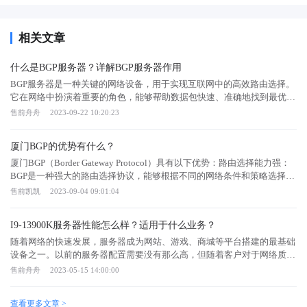
相关文章
什么是BGP服务器？详解BGP服务器作用
BGP服务器是一种关键的网络设备，用于实现互联网中的高效路由选择。
它在网络中扮演着重要的角色，能够帮助数据包快速、准确地找到最优路
径，提高网络性能和可靠性。本文将从以下几个方面对BGP服务器进行详
售前舟舟
2023-09-22 10:20:23
细阐述。一、BGP服务器的作用1、实现自治系统间的路由选择：BGP服
务器主要用于自治系统（AS）之间的路由选择。通过与其他AS的BGP服
厦门BGP的优势有什么？
务器建立邻居关系，BGP服务器可以交换路由信息，并根据各种策略选择
最佳路径。这样，BGP服务器能够确保数据包按照最优的路径传输，提高
厦门BGP（Border Gateway Protocol）具有以下优势：路由选择能力强：
网络的可用性和性能。2、支持灵活的路由策略：BGP服务器支持灵活的
BGP是一种强大的路由选择协议，能够根据不同的网络条件和策略选择最
路由策略，可以根据网络管理员的需求进行配置。通过设置路由策略，
佳的路径。通过BGP，网络管理员可以根据网络的需求和要求，灵活地控
售前凯凯
2023-09-04 09:01:04
BGP服务器可以根据不同的因素（如路径长度、带宽、AS路径等）进行路
制路由流量的路径。可靠性高：BGP支持动态路由选择和故障恢复，当网
由选择，实现更加智能化的数据包转发，提高网络的可控性和灵活性。
络中的某一条路径发生故障时，BGP能够快速地重新计算路径，并将流量
I9-13900K服务器性能怎么样？适用于什么业务？
二、BGP服务器的工作原理1、BGP邻居关系的建立：BGP服务器通过建
转移到可用路径上，确保网络的连通性和可靠性。支持多路径和负载均
立邻居关系来交换路由信息。在建立邻居关系之前，BGP服务器会进行参
衡：BGP支持多路径路由，可以同时传送多条路径上的流量。这种功能对
随着网络的快速发展，服务器成为网站、游戏、商城等平台搭建的最基础
数配置，如IP地址、AS号码等。当邻居关系建立后，BGP服务器会周期性
于提高网络的传输性能和负载均衡非常重要，尤其是在高负载和高流量的
设备之一。以前的服务器配置需要没有那么高，但随着客户对于网络质
地发送Keepalive消息来维持连接，并通过Update消息来交换路由信息。
网络环境中。可扩展性强：BGP的路由协议是在互联网上应用最广泛的路
量、体验感的要求越来越高，高性能、带宽质量优质、高性价比的服务器
售前舟舟
2023-05-15 14:00:00
2、路由选择的算法：BGP服务器使用路径矢量算法来进行路由选择。它
由协议，它能够支持成千上万个自治系统（AS）之间的路由交换和通
就成为炙手可热的选项。最近市面上有新出一款超强水冷I9-13900K服务
通过比较不同路径的属性（如AS路径、自治系统号、路由器ID等）来确
信。这种可扩展性使得BGP适用于大规模的网络环境，如大型企业、服务
器，受到很多GM的认可。那么，I9-13900K服务器性能怎么样？适用于什
查看更多文章 >
定最佳路径。BGP服务器还支持多种路由策略，如本地优先、最短AS路
提供商和互联网交换点等。安全性高：BGP支持安全机制，如传输过程中
么业务？I9-13900K服务器性能怎么样？I9-13900K的性能参数：该处理器