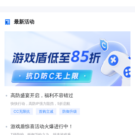
源和合规审查。二、快卫士的优势部署便捷性云原生设计，支持快速接入
延迟。很多专业的国外数据中心都接入了多条优质国际带宽，能够确保不
（如阿里云快卫士可一键绑定云服务器），无需复杂配置，适合中小企业
同地区的访客都能获得流畅体验。选择时，可以重点考察服务商提供的网
或个人用户。成本效益相比自建安全团队或硬件设备，云安全服务按需付
络线路，比如是否接入了CN2 GIA等优化线路，这对中国用户访问海外服
最新活动
费，降低初期投入。持续更新厂商定期更新威胁情报库和防护规则，应对
务尤为重要。 国外服务器租用价格受哪些因素影响？ 价格可不是
新出现的攻击手法（如AI生成的恶意软件）。三、潜在局限性依赖网络环
单一因素决定的，它由服务器配置、带宽类型、数据中心等级和附加服务
境若攻击绕过网络层（如通过物理接触、供应链攻击），快卫士可能无法
共同构成。通常，CPU核心数越多、内存越大、SSD硬盘容量越高，租用
直接拦截，需结合终端安全（如EDR）和物理安全措施。误报风险过度严
成本也就相应上升。带宽方面，独享带宽的价格远高于共享带宽，但能提
格的规则可能导致合法请求被拦截，需根据业务特点调整策略。高级威胁
供更稳定的网络质量。此外，数据中心是否具备Tier III以上认证、是否提
应对不足针对APT（高级持续性威胁）或定制化攻击，需配合威胁情报平
供24/7技术支持，这些服务保障也会体现在最终报价里。建议根据业务的
台、SOC（安全运营中心）等更高级工具。四、快卫士适用于什么场景适
实际负载和增长预期来规划预算，避免为用不上的高性能配置买单。
合场景：中小企业或个人用户，缺乏专业安全团队，需快速构建基础防
如何判断国外服务器服务商的可靠性？ 考察服务商的信誉和历史是关
护。云上业务，依赖云服务商的集成安全能力。对实时性要求高的场景
键。你可以看看他们运营了多长时间，在行业内的口碑如何，是否有公开
（如Web应用、在线服务）。需补充的环节：终端安全：部署EDR（终端
的客户案例。一个可靠的国外服务器提供商，通常会清晰地公布其数据中
检测与响应）防止恶意软件执行。数据加密：对敏感信息加密存储和传
心的SLA（服务等级协议），比如保证99.9%以上的在线率。技术支持团
输。员工培训：减少因人为失误（如钓鱼攻击）导致的安全事件。快卫士
队的响应速度和服务态度也至关重要，遇到问题时能否得到快速解决，直
可作为网络安全的第一道有效屏障，尤其适合快速构建基础防护体系。但
接关系到业务的连续性。不妨在购买前通过工单或客服咨询一些技术问
高防盛宴开启，福利不容错过
网络安全是动态的、多层次的，需结合终端安全、数据保护、人员管理等
题，来测试他们的专业度和响应效率。 面对复杂的网络攻击，仅仅依
多维度措施，形成“纵深防御”体系。对于关键业务或高风险环境，建议将
靠国外服务器的基础防护可能不够。这时，可以考虑接入专业的网络安全
快快行动，高防IP强力阻挡，5折启航
其作为整体安全策略的一部分，而非唯一依赖。
解决方案。例如，针对DDoS攻击，可以了解一下快快网络提供的DDoS安
CC无限抗
首购立减
防御升级
全防护服务。这项服务能够有效抵御大规模流量攻击，保障你的国外服务
器在遭遇网络洪水时依然稳定运行，为你的海外业务增添一道坚实的安全
屏障。你可以通过访问 [DDoS安全防护介绍](https://www.kkidc.com/ddos)
游戏盾惊喜活动火爆进行中！
获取更详细的技术方案和防护能力说明。 希望这些信息能帮你做出更
T级防护，抵御万钧之力，就选游戏盾