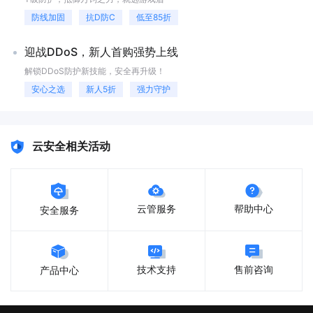
明智的选择。租用国外服务器是一个重要的决策，花点时间做好前期调
研，能为你的项目打下更稳固的基础。记住，最适合的才是最好的，明确
防线加固
抗D防C
低至85折
自身需求，然后去寻找与之匹配的服务。
迎战DDoS，新人首购强势上线
解锁DDoS防护新技能，安全再升级！
安心之选
新人5折
强力守护
云安全相关活动
云管服务
帮助中心
安全服务
售前咨询
技术支持
产品中心