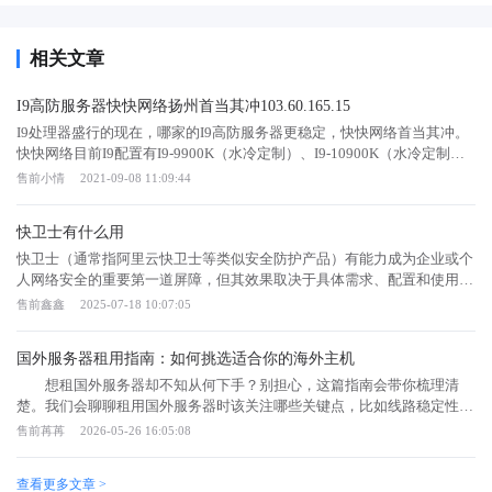
相关文章
I9高防服务器快快网络扬州首当其冲103.60.165.15
I9处理器盛行的现在，哪家的I9高防服务器更稳定，快快网络首当其冲。
快快网络目前I9配置有I9-9900K（水冷定制）、I9-10900K（水冷定制）
和黑石超频 Overclock G2-I9 9代(沉浸式液冷)。高配系列超硬核I9处理
售前小情
2021-09-08 11:09:44
器，性能比普通处理器高1.5倍，内存增至64G，专业抗DDOS/CC，金
融、端游、手游高负载首先系列I9/黑石超频，让你使用无忧。游戏业务不
快卫士有什么用
同于其他业务，需要24小时的运行，同时又要注意DDOS攻击以及CC攻
击。因此，游戏服务器不仅要注重CPU的选择，还要注重机房的稳定及防
快卫士（通常指阿里云快卫士等类似安全防护产品）有能力成为企业或个
御能力。快快网络推出的扬州高配系列I9高防服务器，采用BGP技术实现
人网络安全的重要第一道屏障，但其效果取决于具体需求、配置和使用场
多线单IP，在配置方面占尽优势，防御也是杠杠的好，可选普通高防也可
景。以下从其核心功能、优势及局限性展开分析：一、快卫士核心能力实
售前鑫鑫
2025-07-18 10:07:05
选择清洗高防，可防护DDOS、CC、TCP等网络攻击；价格方面也是超级
时威胁拦截Web应用防护：通过WAF（Web应用防火墙）过滤SQL注入、
的nice。 如果你还在考虑服务器的配置选择，选择快快网络，选择扬州I9
XSS、CSRF等常见攻击，阻断恶意请求直接触达应用层。DDoS防护：自
国外服务器租用指南：如何挑选适合你的海外主机
高防服务器，小情QQ
动识别并清洗异常流量，防止服务因流量攻击瘫痪，尤其适合电商、游戏
98717254。 103.60.165.1103.60.165.2103.60.165.3103.60.165.4103.60.165.5
等易受攻击的行业。漏洞扫描：定期检测系统、应用漏洞，提前修复潜在
想租国外服务器却不知从何下手？别担心，这篇指南会带你梳理清
入口，减少攻击面。主动防御机制行为分析：基于AI模型识别异常访问模
楚。我们会聊聊租用国外服务器时该关注哪些关键点，比如线路稳定性、
式（如频繁试错登录、非常规路径访问），动态调整防护策略。零信任架
数据中心资质以及售后服务。帮你避开常见坑，找到真正靠谱的海外主机
售前苒苒
2026-05-26 16:05:08
构支持：结合身份认证和权限管理，确保只有合法用户能访问资源，降低
服务。 为什么选择国外服务器能提升业务全球访问速度？ 这主要
内部威胁风险。自动化响应一键隔离：发现恶意IP或文件后，可快速阻断
得益于更优的网络架构和内容分发。如果你的用户群体主要集中在欧美或
查看更多文章 >
连接或隔离主机，防止扩散。日志审计：记录所有安全事件，便于事后溯
东南亚，在当地租用服务器可以显著减少数据传输的物理距离，从而降低