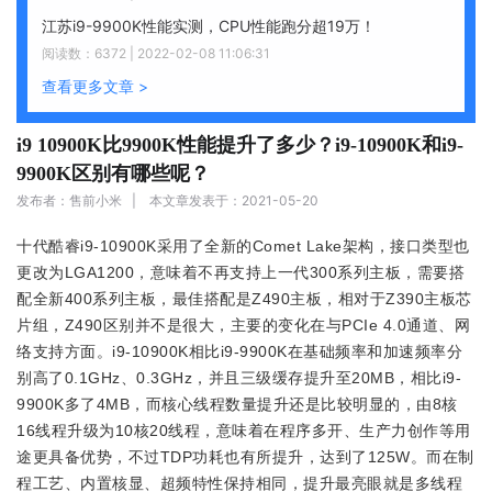
江苏i9-9900K性能实测，CPU性能跑分超19万！
阅读数：6372 | 2022-02-08 11:06:31
查看更多文章 >
i9 10900K比9900K性能提升了多少？i9-10900K和i9-
9900K区别有哪些呢？
发布者：售前小米 | 本文章发表于：2021-05-20
十代酷睿i9-10900K采用了全新的Comet Lake架构，接口类型也
更改为LGA1200，意味着不再支持上一代300系列主板，需要搭
配全新400系列主板，最佳搭配是Z490主板，相对于Z390主板芯
片组，Z490区别并不是很大，主要的变化在与PCIe 4.0通道、网
络支持方面。i9-10900K相比i9-9900K在基础频率和加速频率分
别高了0.1GHz、0.3GHz，并且三级缓存提升至20MB，相比i9-
9900K多了4MB，而核心线程数量提升还是比较明显的，由8核
16线程升级为10核20线程，意味着在程序多开、生产力创作等用
途更具备优势，不过TDP功耗也有所提升，达到了125W。而在制
程工艺、内置核显、超频特性保持相同，提升最亮眼就是多线程