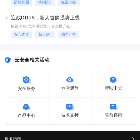
置包括Web应用程序、FTP应用程序和邮件应用程序等。配置服务器需要
件。根据需求安装Web服务器（如Apache、Nginx）、数据库（如
防线加固
抗D防C
低至85折
根据您的需求和技能水平进行选择。 测试服务器 测试服务器是
MySQL、SQL Server）、邮件服务器（如Postfix、Exim）等必要的软件和
搭建服务器的最后一步。测试服务器可以确保服务器能够正常工作。测试
服务。 进行安全设置。包括设置防火墙、关闭不必要的服务、更新
迎战DDoS，新人首购强势上线
服务器包括网络测试、安全测试和应用程序测试等。网络测试包括Ping测
系统补丁等，以提高服务器的安全性能。 建立数据备份与恢复机
试、Tracert测试和端口测试等。安全测试包括漏洞扫描、入侵检测和日志
制。定期对重要数据进行备份，并测试备份数据的恢复能力。 设置
解锁DDoS防护新技能，安全再升级！
分析等。应用程序测试包括Web应用程序测试、FTP应用程序测试和邮件
系统监控与优化。监控服务器状态和性能，根据监控信息进行优化和调
安心之选
新人5折
强力守护
应用程序测试等。测试服务器需要根据您的需求和技能水平进行选
优。 定期更新操作系统和软件补丁。及时修复安全漏洞，提高服务
择。 搭建服务器有什么用？以上就是详细的解答，搭建服务器已经
器安全性。 此外，高性能多核心处理器、高频大容量内存、高吞吐
成为了许多人的需求。搭建服务器需要选择适合自己需求的服务器，对于
量和容量的硬盘、高传输速度的网卡和网络带宽、高稳定的操作系统和高
企业来说，选择适合自己的服务器是很重要的。
可靠的数据库，以及高安全的防黑软件，都是保证服务器性能和安全性的
云安全相关活动
重要因素。选择云服务器时，也需要考虑服务器的性能、可用性、数据安
全性以及成本效益等因素。 如何自己搭建服务器？以上就是详细的
解答，选择适合自己需求的服务器类型，决定服务器的操作系统。在互联
网时代服务器的种类越来越多，可以选择的机会越来越多。
云管服务
帮助中心
安全服务
售前咨询
技术支持
产品中心
服务指南