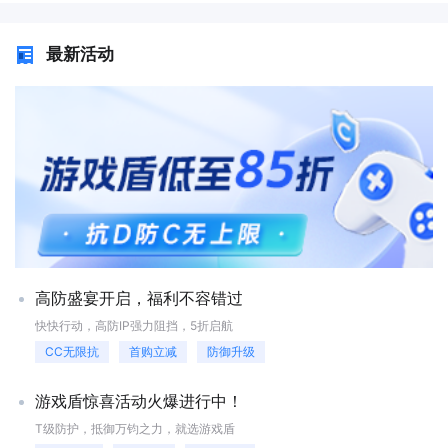
网页或者应用程序，来进行团队内的协作。 6.远程访问和控制
高效地管理服务器资源。Windows Server 则提供了更友好的图形界面，操
根据实际需求选择适合的硬件设备，至少需要1GHz的CPU、1GB的内存
服务器还可以用来远程访问和控制。用户可以使用服务器来远程管理和访
作相对简单，适合初学者。安装操作系统时，需要根据硬件配置和使用需
和500GB的硬盘，服务器需要可靠的硬件设备，包括CPU、内存、硬盘、
最新活动
问自己的设备，例如家庭中央控制系统、安防监控系统等。同时，企业可
求选择合适的版本，并按照安装向导的提示进行操作。在安装过程中，建
电源等。 选择操作系统。根据需求和技术水平选择操作系统，目前
以使用服务器来远程管理和控制自己的设备，例如远程监测设备、安全管
议进行分区操作，将系统盘和数据盘分开，以便更好地管理数据和提高系
最流行的服务器操作系统是Linux，可以选择Ubuntu、Debian等常见的
理设备等。 7.安全存储重要数据 服务器还可以用来安全存储重
统的安全性。服务器搭建的的配置网络在配置网络时，需要设置服务器的
Linux发行版，也可以选择Windows Server操作系统。 安装和配置软
要数据。建立一台可靠的服务器可以保证数据安全，避免数据泄露和数据
IP 地址、子网掩码、网关和 DNS 服务器。IP 地址是服务器在网络中的唯
件环境。根据需求安装和配置相应的软件环境，如Web服务器、数据库
损坏等问题。同时，备份和监控系统也能够更好地保证数据的完整性和安
一标识，子网掩码用于划分网络范围，网关是服务器访问外部网络的出
、FTP服务器等，具体软件选择和配置需要根据实际需求进行。 配
全性。 怎么搭建自己的服务器？ 选择服务器 首先，需要选
口，DNS 服务器则用于域名解析。如果服务器需要对外提供服务，还需要
置网络环境。服务器需要与互联网连接，可以选择有线或者无线方式进行
择适合自己需求的服务器。服务器的选择取决于您的需求和预算。如果您
配置防火墙规则，允许特定的端口和服务通过。例如，如果服务器运行的
连接，同时需要进行相应的网络配置，包括IP地址、子网掩码、网关
只需要一个简单的服务器来存储和共享文件，那么您可以选择一个低端的
是一个 Web 网站，就需要开放 80 端口（HTTP）或 443 端口
等。 设置安全措施。服务器需要设置安全措施，包括防火墙、访问
服务器。如果您需要一个更强大的服务器来运行应用程序或提供网络服
（HTTPS）。同时，为了确保服务器的安全，建议关闭不必要的端口和服
控制等，可以使用开源的防火墙软件进行设置，如iptables等。 测试
务，那么您需要选择一台高端服务器。 选择操作系统 选择操作
务，防止被黑客攻击。服务器搭建的安全设置要定期更新操作系统和应用
和维护。服务器搭建完成后需要进行测试，检查各项功能是否正常，在日
系统是搭建服务器的下一步。常见的服务器操作系统有Windows Server和
程序，以修复已知的安全漏洞。要设置强密码策略，避免使用弱密码，防
常使用中需要进行维护和更新，包括软件更新、数据备份等。 此
Linux。Windows Server是微软公司开发的服务器操作系统，适用于
止被暴力破解。还可以安装安全软件，如防火墙、杀毒软件和入侵检测系
外，还可以选择云服务器，云服务器实例是云服务器的一个虚拟机，具有
Windows环境下的服务器。Linux是一种开源的操作系统，适用于各种类
统，对服务器进行实时监控和防护。建议定期备份服务器数据，以防数据
特定的配置和规格，可以用来部署应用程序、存储数据等，云服务器实例
高防盛宴开启，福利不容错过
型的服务器。选择操作系统时需要考虑您的需求和技能水平。 安装
丢失或被篡改。备份数据可以存储在本地硬盘、外部存储设备或云存储
是云服务器的一个虚拟机，具有特定的配置和规格，可以用来部署应用程
服务器软件 安装服务器软件是搭建服务器的下一步。服务器软件是
中，确保在出现问题时能够快速恢复。搭建自己的服务器并不难，关键在
序、存储数据等。 搭建服务器的基本要求 搭建服务器的基本要
快快行动，高防IP强力阻挡，5折启航
一种能够提供计算、存储、网络和安全等服务的应用程序。常见的服务器
于选择合适的硬件、安装合适的操作系统、配置网络和进行安全设置。通
求包括： 选择合适的服务器硬件。根据需求选择合适的CPU、内存、
CC无限抗
首购立减
防御升级
软件有Apache、Nginx和IIS等。这些软件可以用于提供Web服务、FTP服
过以上几个步骤，你可以轻松搭建出一个稳定、安全的服务器。无论你是
存储等配置。可以选择自行购买服务器设备，也可以选择云服务器服务商
务、邮件服务等。安装服务器软件需要根据您的需求和技能水平进行选
个人开发者还是中小企业，拥有自己的服务器都能为你带来更多的便利和
提供的云服务器。 安装操作系统。选择一种合适的操作系统，如
择。 配置服务器 配置服务器是搭建服务器的下一步。服务器配
自主性。希望本文的介绍能够帮助你顺利搭建服务器，开启你的数字化之
Linux或Windows Server，并将其安装到服务器上。可以通过光盘、U盘、
游戏盾惊喜活动火爆进行中！
置包括网络配置、安全配置和应用程序配置等。网络配置包括IP地址、子
旅。
网络等方式进行安装。 配置网络。包括设置IP地址、网关、DNS等，
T级防护，抵御万钧之力，就选游戏盾
网掩码和网关等。安全配置包括防火墙、访问控制和加密等。应用程序配
确保服务器能够正常连接网络并具备访问外网的能力。 安装必要软