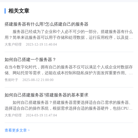
相关文章
搭建服务器有什么用?怎么搭建自己的服务器
服务器已经成为了企业和个人必不可少的一部分。搭建服务器有什么
用？简单来说服务器可以用于存储和处理数据，运行应用程序，以及提供
网络服务。对于互联网企业来说是必不可少的。 搭建服务器有什么
大客户经理
2023-12-19 11:40:04
用？ 1.存储数据 服务器可以存储大量的数据，不仅可以保存企
业的重要机密和数据备份，也可以作为个人存储的地方，例如云存储或家
如何自己搭建一个服务器？
庭影音娱乐系统。搭建私人的NAS（网络附加存储）可以让用户更方便地
管理和访问数据。 2.托管网站 服务器也可以用来托管网站。当
在当今数字化时代，拥有自己的服务器不仅可以满足个人或企业对数据存
用户在浏览器上输入一个网址，服务器就会返回相应的网页。因此，如果
储、网站托管等需求，还能在成本控制和隐私保护方面发挥重要作用。本
你是一名网站管理员，建立服务器托管网站是非常必要的一项工作。你也
文将详细介绍搭建服务器的几个关键步骤，包括选择硬件、安装操作系
售前叶子
2025-08-12 21:00:00
可以托管多个网站，为多个客户提供稳定的服务。 3.运行应用程序和
统、配置网络以及进行安全设置，帮助读者轻松掌握搭建服务器的全过
游戏 搭建服务器还可以用来运行应用程序和游戏。企业可以使用服
程。服务器搭建的硬件选择如果你只是用于个人博客或小型网站，一台普
如何自己搭建服务器?搭建服务器的基本要求
务器运行自己的应用程序，例如ERP系统或内部使用的软件等。而对于游
通的台式电脑可能就足够了。但如果你需要处理大量数据或高并发访问，
戏玩家而言，他们可以使用服务器建立自己的游戏服务器，或者使用已经
那么可能需要一台专业的服务器级电脑。服务器的硬件主要包括处理器、
如何自己搭建服务器？搭建服务器需要选择适合自己需求的服务器、
建立好的游戏服务器进行游戏。 4.数据分析和运算 服务器具备
内存、硬盘和网络接口。处理器的性能决定了服务器的处理能力，内存的
选择适合自己的操作系统，根据需求选择合适的服务器硬件，包括CPU、
强大的计算和分析能力。因此，科学家可以使用服务器来进行复杂的数据
大小影响多任务处理的效率，硬盘的容量和速度则决定了数据存储和读写
内存、存储等配置，有兴趣的小伙伴赶紧了解下。 如何自己搭建服
大客户经理
2024-03-19 11:47:04
分析，例如天气预报、基因测序、气象分析等。同时，企业也可以使用服
能力。建议选择性能稳定、扩展性强的硬件设备，以满足未来可能的升级
务器？ 搭建自己的服务器需要遵循以下步骤： 了解服务器基本
务器进行数据挖掘和机器学习分析等。 5.文件共享和协作 服务
需求。服务器搭建的安装操作常见的服务器操作系统有 Linux 和 Windows
知识。首先，需要了解服务器的基本概念和功能，包括高性能、高可靠性
查看更多文章 >
器也可以用来建立团队合作的平台。搭建一个共享文件的服务器可以让一
Server。Linux 是一种开源操作系统，具有高度的灵活性和稳定性，适合
和高安全性等特点，服务器常用于网站、游戏、存储等领域，常见的服务
个团队的成员更方便地协作。同时，团队成员可以在服务器上建立自己的
技术能力较强的用户。它提供了丰富的命令行工具和脚本语言支持，能够
器操作系统有Windows Server和Linux系统。 选择合适的硬件设备。