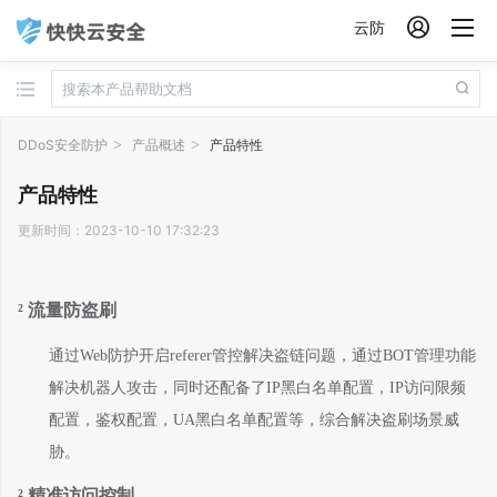

云防
DDoS安全防护
产品概述
产品特性
产品特性
更新时间：2023-10-10 17:32:23
²
流量防盗刷
通过
Web
防护开启
referer
管控解决盗链问题，通过
BOT
管理功能
解决机器人攻击，同时还配备了
IP
黑白名单配置，
IP
访问限频
配置，鉴权配置，
UA
黑白名单配置等，综合解决盗刷场景威
胁。
²
精准访问控制