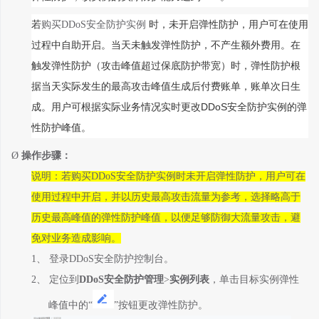
若
购买
DDoS
安全防护实例
时，未开启弹性防护，用户可在使用
过程中自助开启。当天未触发弹性防护，不产生额外费用。在
触发弹性防护（攻击峰值超过保底防护
带宽
）时，弹性防护根
据当天实际发生的最高攻击峰值生成后付费账单，账单次日生
DDoS
成。用户可根据实际业务情况实时更改
安全防护
实例的弹
性防护峰值。
Ø
操作步骤：
说明：
若
购买
DDoS
安全防护实例
时
未开启弹性防护，用户可在
使用过程中开启，并以历史最高攻击流量为参考，选择略高于
历史最高峰值的弹性防护峰值，以便足够防御大流量攻击，避
免
对业务造成影响。
1、
登录
DDoS
安全防护控制台。
2、
定位到
DDoS
安全防护管理
>
实例列表
，单击目标实例弹性
峰值中的
“
”按钮更改弹性防护。