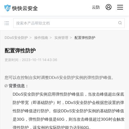

云防
DDoS安全防护
操作指南
实例管理
配置弹性防护
配置弹性防护
更新时间：2023-10-11 14:43:36
您可以在控制台实时调整
DDoS
安全防护
实例的弹性防护
峰值
。
Ø
背景信息：
DDoS
安全防护
实例启用弹性防护
峰值
后，当攻击峰值超出保底
DDoS
防护
带宽
（即基础防护）时，
安全防护
会根据您设置的弹
DDoS
性防护
峰
值进行防护。假设
安全防护
实例的基础防护
峰值
3
0G
6
0G
3
0G
是
，弹性防护
峰值
是
，则当攻击峰值超过
时会触发
6
0G
弹性
防护
，该实例的实际防护能力达到
。