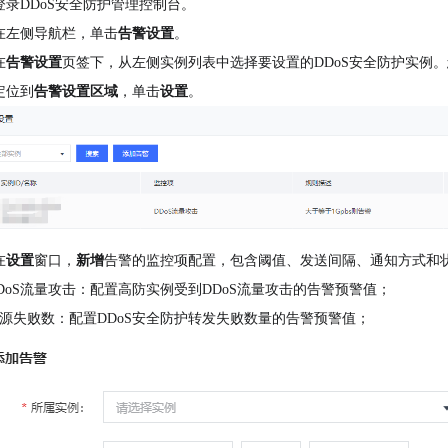
登录
DDoS
安全防护管理控制台。
在左侧导航栏，单击
告警设置
。
在
告警设置
页签下，从左侧实例列表中选择要设置的
DDoS
安全防护实例。
定位到
告警设置区域
，单击
设置
。
在
设置
窗口，
新增
告警的监控项配置，包含阈值、发送间隔、通知方式和
DoS
流量攻击：配置高防实例受到
DDoS
流量攻击的告警预警值；
源失败数：配置
DDoS
安全防护转发失败数量的告警预警值；