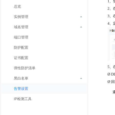
1、
总览
2、
3、
实例管理

4、
域名管理

端口管理
防护配置
证书配置
5、
弹性防护清单
Ø
D
黑白名单

Ø
回
告警设置
IP检测工具