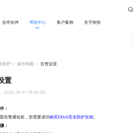

合作伙伴
帮助中心
客户案例
关于快快
方案
算
云管服务
业务安全
云安全
合规
性云服务器
上云咨询与实施
Edge SCDN（安全加速）
快卫士（终端安全）
活动保障
云迁移
高防IP
WS轻量云（亚马逊）
长河 Web应用防火墙（W
安全防护
操作指南
告警设置
应用安全
云运维
游戏盾（高防版）
全云服务器(企业级)
DDoS安全防护
设置
游戏盾（SDK版）
为云BGP
数据库审计
023-10-11 16:26:35
云加速盾（应用加速）
堡垒机
讯云BGP
快快盾（PC端游戏安全）
云防火墙
件：
置告警通知前，您需要成功
购买
DDoS
安全防护实例
。
SSL证书
骤：