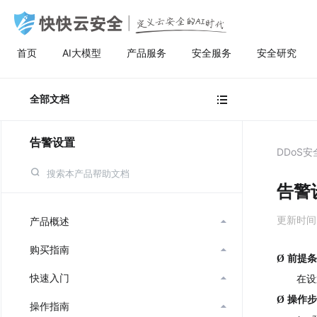
首页
AI大模型
产品服务
安全服务
安全研究
AI大模型
高防服务器
安全服务
关于快快
安全
计
AI聚合
量身定制场景化的服务器租用方案
漏洞扫描
了解快快
全部文档

AI聚合平台为企业提供一站式的全球主流
主流服务器配置，可根据客户行业和业务
漏洞扫描，协助维护人员提前发现Web应
快快云安全（快快网络旗下安全品牌)
AI聚合
BGP服务器
漏洞扫描
关于快快
等保
弹
AI模型接入服务，通过统一的标准API接
特点，需求及预算，个性化定制服务器租
用系统中隐藏的漏洞，根据评估工具给出
以“Al+安全”为核心战略，定义云安全的Al
告警设置
AI创作
UDP服务器
渗透测试
快推官
重大
A
口，企业与开发者无需繁琐对接，即可稳
用方案。其中，云服务器可根据客户业务
详尽的漏洞描述和修补方案，指导维护人
时代。公司总部位于厦门，旗下有深圳、
DDoS
定、高性价比地灵活调用大模型，助力业
需求，提供各种环境的基础架构资源，从
员进行安全加固，防患于未然。
福州、济南、宁波等多个分公司，已服务
多线服务器
安全加固
举报中心
移动
安
务智能升级。
计算资源、存储资源网络资源到跨数据中
超过22万家客户，员工总数超500人，业
告警
心的访问。
务遍及全国26个省市。
大带宽服务器
代码审计
加入我们
华
更新时间：2
产品概述

黑石裸金属服务器
腾
购买指南

Ø
前提条
快速入门
在设

Ø
操作步
操作指南
