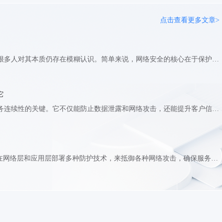
点击查看更多文章>
网络安全已经成为现代社会的基石，但很多人对其本质仍存在模糊认识。简单来说，网络安全的核心在于保护数字资产免受威胁，确保信息系统的机密性、完整性和可用性。随着技术发展，网络攻击手段日益复杂，理解网络安全的基本原理变得尤为重要。无论是企业还是个人，都需要建立正确的安全观念，采取有效措施防范潜在风险。 网络安全为何关乎每个人？ 网络安全的本质首先是保护。它不仅仅是技术问题，更是一种思维方式和生活态度。从个人隐私到企业机密，从金融交易到国家安全，网络安全渗透到我们生活的方方面面。当你在社交媒体分享照片时，当企业存储客户数据时，网络安全机制就在背后默默工作。 网络安全防护体系需要多层次的防御策略。防火墙、加密技术、访问控制等手段共同构成了这道防线。但技术只是工具，真正的安全始于意识。每个使用网络的人都应该了解基本的安全原则，比如密码管理、数据备份和可疑链接识别。 如何构建有效的网络安全解决方案？ 网络安全的本质还在于预防而非补救。与其在遭受攻击后亡羊补牢，不如提前建立完善的防护体系。这包括定期更新软件、使用可靠的安全工具、培训员工安全意识等。企业可以考虑部署专业的安全产品，如快快网络的WAF应用防火墙，它能有效拦截各类网络攻击，保护网站和应用程序安全。 网络安全技术不断发展，但攻击者的手段也在进化。因此，安全策略需要动态调整，与时俱进。从传统的病毒防护到现在的AI威胁检测，安全解决方案必须能够应对新型威胁。 网络安全不是一劳永逸的工作，而是持续的过程。它需要技术、管理和人员三方面的协同配合。无论是个人用户还是企业组织，都应该将网络安全视为优先事项，投入必要资源建立全面防护。只有理解了网络安全的本质，才能在这个互联世界中安全前行。
它
网络安全是保护企业数字资产、确保业务连续性的关键。它不仅能防止数据泄露和网络攻击，还能提升客户信任、避免法律风险。对于依赖在线业务的企业来说，网络安全是运营的基石，帮助抵御黑客入侵、减少经济损失。 网络安全如何帮助企业抵御数据泄露？ 数据泄露可能导致敏感信息外流，如客户资料或财务数据。网络安全措施，如加密和访问控制，能有效防止未经授权的访问。通过部署防火墙和入侵检测系统，企业可以实时监控网络活动，及时发现异常行为。定期进行安全审计和漏洞扫描也是预防数据泄露的关键步骤。 网络安全服务如何提升业务连续性？ 网络攻击如DDoS可能导致网站瘫痪，影响正常运营。网络安全服务提供高可用性防护，确保在线服务稳定运行。例如，使用DDoS防护可以缓解流量攻击，减少停机时间。结合备份和灾难恢复计划，企业能快速从攻击中恢复，维持客户体验。 为什么企业需要定制化的网络安全解决方案？ 每个企业的网络环境和风险点不同，通用方案可能无法覆盖所有漏洞。定制化的网络安全解决方案基于具体需求设计，提供针对性保护。从风险评估到实施监控，专业团队帮助企业建立多层防御体系。这种个性化方法不仅提高安全性，还能优化资源投入，避免过度防护。 网络安全不仅仅是技术问题，更关乎企业声誉和长期发展。投资于强大的防护措施，能让你在数字世界中安心运营，专注于核心业务成长。
高防IP作为一种网络安全服务，高防IP通过在网络层和应用层部署多种防护技术，来抵御各种网络攻击，确保服务器的稳定运行和数据安全。下面将详细介绍高防IP的网络层和应用层防护技术。网络层防护技术‌防火墙‌：防火墙是网络安全的第一道防线，能够监控和控制进出网络的流量。通过设定规则，防火墙可以允许或拒绝特定类型的流量通过，从而阻止恶意流量进入内部网络。‌入侵检测系统（IDS）与入侵防御系统（IPS）‌：IDS能够检测网络中的异常行为或恶意流量，并发出警报。而IPS则更进一步，它不仅能检测恶意流量，还能主动采取措施阻止其进入网络。这两种系统都能有效增强网络层的安全防护能力。‌DDoS防护‌：分布式拒绝服务（DDoS）攻击是一种常见的网络层攻击。高防IP通过部署DDoS防护技术，如流量清洗、IP黑名单、流量限制等，来抵御这种攻击，确保服务器能够正常处理合法流量。应用层防护技术‌Web应用防火墙（WAF）‌：WAF专门用于保护Web应用程序免受攻击。它能够检测并阻止SQL注入、跨站脚本（XSS）等常见的Web攻击，确保Web应用程序的安全运行。‌HTTP/HTTPS过滤‌：通过对HTTP/HTTPS流量进行过滤和检查，可以阻止恶意请求进入服务器。这种技术能够防止如CC攻击等针对应用层的攻击。‌SSL/TLS加密‌：使用SSL/TLS协议对传输的数据进行加密，可以确保数据的机密性和完整性。这不仅能保护用户数据的安全，还能防止中间人攻击等安全威胁。‌内容分发网络（CDN）‌：虽然CDN主要用于提高网站访问速度和性能，但它也具有一定的安全防护作用。通过将内容缓存到全球多个节点，CDN可以减轻源服务器的负载，并降低被攻击的风险。综合运用这些网络层和应用层防护技术，高防IP能够为用户提供全面、有效的安全防护，确保服务器稳定运行和数据安全。