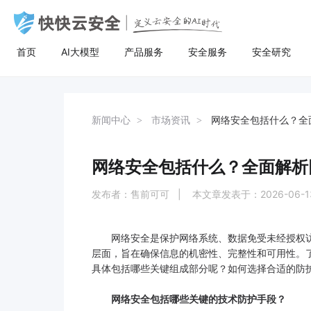
首页
AI大模型
产品服务
安全服务
安全研究
AI大模型
高防服务器
安全服务
关于快快
安全
计
AI聚合
量身定制场景化的服务器租用方案
漏洞扫描
了解快快
AI聚合平台为企业提供一站式的全球主流
主流服务器配置，可根据客户行业和业务
漏洞扫描，协助维护人员提前发现Web应
快快云安全（快快网络旗下安全品牌)
AI聚合
BGP服务器
漏洞扫描
关于快快
等保
弹
新闻中心
市场资讯
网络安全包括什么？全
AI模型接入服务，通过统一的标准API接
特点，需求及预算，个性化定制服务器租
用系统中隐藏的漏洞，根据评估工具给出
以“Al+安全”为核心战略，定义云安全的Al
AI创作
UDP服务器
渗透测试
快推官
重大
A
口，企业与开发者无需繁琐对接，即可稳
用方案。其中，云服务器可根据客户业务
详尽的漏洞描述和修补方案，指导维护人
时代。公司总部位于厦门，旗下有深圳、
定、高性价比地灵活调用大模型，助力业
需求，提供各种环境的基础架构资源，从
员进行安全加固，防患于未然。
福州、济南、宁波等多个分公司，已服务
网络安全包括什么？全面解析
多线服务器
安全加固
举报中心
移动
安
务智能升级。
计算资源、存储资源网络资源到跨数据中
超过22万家客户，员工总数超500人，业
心的访问。
务遍及全国26个省市。
发布者：售前可可 | 本文章发表于：2026-06-
大带宽服务器
代码审计
加入我们
华
黑石裸金属服务器
腾
网络安全是保护网络系统、数据免受未经授权访
层面，旨在确保信息的机密性、完整性和可用性。
具体包括哪些关键组成部分呢？如何选择合适的防
网络安全包括哪些关键的技术防护手段？