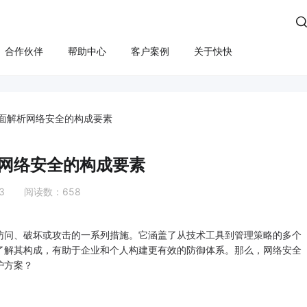

合作伙伴
帮助中心
客户案例
关于快快
方案
算
云管服务
业务安全
云安全
合规
性云服务器
上云咨询与实施
Edge SCDN（安全加速）
快卫士（终端安全）
面解析网络安全的构成要素
活动保障
云迁移
高防IP
WS轻量云（亚马逊）
长河 Web应用防火墙（W
网络安全的构成要素
应用安全
云运维
游戏盾（高防版）
全云服务器(企业级)
DDoS安全防护
13 阅读数：658
游戏盾（SDK版）
为云BGP
数据库审计
云加速盾（应用加速）
堡垒机
讯云BGP
问、破坏或攻击的一系列措施。它涵盖了从技术工具到管理策略的多个
快快盾（PC端游戏安全）
云防火墙
了解其构成，有助于企业和个人构建更有效的防御体系。那么，网络安全
护方案？
SSL证书