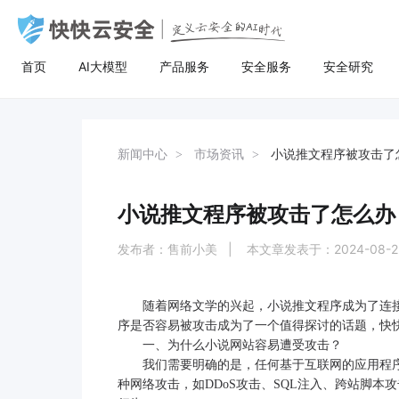
首页
AI大模型
产品服务
安全服务
安全研究
AI大模型
高防服务器
安全服务
关于快快
安全
计
AI聚合
量身定制场景化的服务器租用方案
漏洞扫描
了解快快
AI聚合平台为企业提供一站式的全球主流
主流服务器配置，可根据客户行业和业务
漏洞扫描，协助维护人员提前发现Web应
快快云安全（快快网络旗下安全品牌)
AI聚合
BGP服务器
漏洞扫描
关于快快
等保
弹
新闻中心
市场资讯
小说推文程序被攻击了
AI模型接入服务，通过统一的标准API接
特点，需求及预算，个性化定制服务器租
用系统中隐藏的漏洞，根据评估工具给出
以“Al+安全”为核心战略，定义云安全的Al
AI创作
UDP服务器
渗透测试
快推官
重大
A
口，企业与开发者无需繁琐对接，即可稳
用方案。其中，云服务器可根据客户业务
详尽的漏洞描述和修补方案，指导维护人
时代。公司总部位于厦门，旗下有深圳、
定、高性价比地灵活调用大模型，助力业
需求，提供各种环境的基础架构资源，从
员进行安全加固，防患于未然。
福州、济南、宁波等多个分公司，已服务
小说推文程序被攻击了怎么办
多线服务器
安全加固
举报中心
移动
安
务智能升级。
计算资源、存储资源网络资源到跨数据中
超过22万家客户，员工总数超500人，业
心的访问。
务遍及全国26个省市。
发布者：售前小美 | 本文章发表于：2024-08-
大带宽服务器
代码审计
加入我们
华
黑石裸金属服务器
腾
随着网络文学的兴起，小说推文程序成为了连
序是否容易被攻击成为了一个值得探讨的话题，快
一、为什么小说网站容易遭受攻击？
我们需要明确的是，任何基于互联网的应用程
种网络攻击，如DDoS攻击、SQL注入、跨站脚