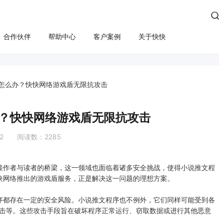

合作伙伴
帮助中心
客户案例
关于快快
方案
算
云管服务
业务安全
云安全
合规
性云服务器
上云咨询与实施
Edge SCDN（安全加速）
快卫士（终端安全）
怎么办？快快网络游戏盾无限抗攻击
活动保障
云迁移
高防IP
WS轻量云（亚马逊）
长河 Web应用防火墙（W
？快快网络游戏盾无限抗攻击
应用安全
云运维
游戏盾（高防版）
全云服务器(企业级)
DDoS安全防护
22 阅读数：2285
游戏盾（SDK版）
为云BGP
数据库审计
云加速盾（应用加速）
堡垒机
讯云BGP
接作者与读者的桥梁，这一领域也面临着诸多安全挑战，使得小说推文程
快快盾（PC端游戏安全）
云防火墙
快网络推出的游戏盾服务，正是解决这一问题的理想方案。
SSL证书
序都存在一定的安全风险。小说推文程序也不例外，它们同样可能受到各
本攻击等。这些攻击手段旨在破坏程序正常运行、窃取数据或进行其他恶意