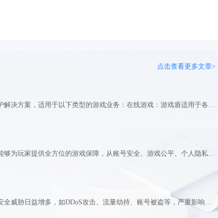
点击查看更多文章>
游戏盾是一种专门为游戏业务设计的安全防护解决方案，适用于以下类型的游戏业务：在线游戏：游戏盾适用于各种在线游戏，包括多人在线游戏（MMO）、角色扮演游戏（RPG）、竞技游戏等。它可以有效地保护游戏服务器免受DDoS攻击、恶意流量和网络攻击的影响，确保游戏服务器的稳定运行和用户的良好游戏体验。手机游戏：游戏盾也适用于手机游戏，包括单机游戏和在线多人游戏。通过游戏盾的DDoS攻击防护能力，可以保护手机游戏服务器免受攻击的影响，确保手机游戏的正常运行和用户的良好游戏体验。即时通信游戏（IM游戏）：游戏盾也适用于需要即时通信功能的游戏，如实时对战游戏、语音聊天游戏等。它可以确保游戏的实时性和稳定性，保障即时通信的畅通和游戏体验的流畅性。网络竞技游戏：游戏盾是网络竞技游戏的理想选择，如电子竞技游戏、网游比赛等。它能够保护比赛服务器免受DDoS攻击和外部干扰的影响，确保比赛的公平性和顺利进行。游戏直播平台：对于游戏直播平台，游戏盾可以提供强大的DDoS攻击防护，保护直播服务器免受攻击的影响，确保直播信号的稳定传输和用户的流畅观看体验。游戏盾通过智能识别和过滤恶意流量、实时监控和响应安全事件、提供实时报告和分析等功能，帮助游戏业务提升安全性、稳定性和用户体验，保护游戏服务器和用户数据的安全。游戏盾适用于各种类型的游戏业务，为游戏运营商提供全方位的安全防护和增值服务。
游戏盾是一款专业的游戏安全保障工具，它能够为玩家提供全方位的游戏保障，从账号安全、游戏公平、个人隐私、游戏性能到客户服务等多个方面，全面提升了玩家的游戏体验。同时，游戏盾也为游戏产业的发展提供了有力支持，促进了游戏产业的健康发展。一、游戏安全防护 游戏盾通过多重认证方式，保障玩家账号安全，防止账号被盗。二、打击外挂作弊 游戏盾可以识别并阻止外挂程序，维护游戏公平竞争环境，保障玩家权益。三、保护个人隐私 游戏盾采用加密技术，保护玩家个人信息安全，防止隐私泄露。四、优化游戏性能 游戏盾优化游戏运行环境，减少卡顿、掉线等问题，提升游戏流畅度与稳定性。五、支持跨平台游戏 游戏盾支持多种游戏平台，让玩家可以在不同设备上无缝切换，畅享游戏乐趣。六、提供客户服务 游戏盾提供专业客户服务，解决玩家在游戏过程中遇到的问题，保障玩家权益。七、保障游戏版权 游戏盾支持正版游戏，打击盗版侵权行为，保障游戏开发商的合法权益。八、促进游戏产业发展 游戏盾为游戏产业提供安全保障与技术支持，促进游戏产业健康发展。总结：游戏盾作为一款专业的游戏安全保障工具，为玩家提供了全方位的游戏保障，从账号安全、游戏公平、个人隐私、游戏性能到客户服务等多个方面，全面提升了玩家的游戏体验。同时，游戏盾也为游戏产业的发展提供了有力支持，促进了游戏产业的健康发展。
随着在线游戏行业的蓬勃发展，网络攻击和安全威胁日益增多，如DDoS攻击、流量劫持、账号被盗等，严重影响玩家体验和游戏运营。游戏盾作为一种专为在线游戏设计的安全防护工具，通过多重技术手段为游戏提供全方位保护。一、游戏盾的核心功能防御DDoS攻击：游戏盾通过全球分布的防御节点，能够识别并拦截恶意流量，将正常玩家请求转发至服务器。其弹性带宽扩容功能可自动扩展带宽，抵御超大流量攻击，避免服务器瘫痪。例如，快快网络的游戏盾采用分布式防御架构，有效隐藏游戏服务器的真实IP地址，防止攻击者直接攻击。保障数据安全：游戏盾采用加密技术保护玩家的个人信息和游戏数据，防止数据被窃取。同时，它还能通过混淆关键代码逻辑、增加外挂开发难度等方式，防止外挂篡改游戏数据。此外，游戏盾还支持通信加密和数据库隔离，进一步提升数据安全性。二、游戏盾的防护机制智能流量监测与分析：游戏盾会对进入游戏服务器的所有流量进行实时监测和分析，通过算法识别正常流量与异常流量。它能够根据玩家的行为模式（如移动速度、射击精度等）识别外挂行为，并采取措施阻止。实时防护与应急响应：一旦检测到异常流量，游戏盾会立即启动防御机制，通过流量清洗、IP封锁等方式抑制攻击。在遭遇大规模攻击时，游戏盾还能自动切换至备用服务器，确保玩家无感。同时，游戏盾会将攻击信息反馈给游戏运营方，便于进一步分析和处理。三、游戏盾的优势提升玩家体验：通过有效抵御网络攻击，游戏盾能够确保玩家在游戏中享受流畅无阻的体验，无论是在大型多人在线游戏还是竞技类游戏中，稳定的网络环境都至关重要。保护品牌声誉：频繁的攻击和数据泄露事件不仅影响用户体验，还可能给游戏品牌带来负面影响。使用游戏盾能够有效减少此类事件的发生，保护品牌声誉。降低运营成本：网络攻击事件的处理往往需要大量资源和时间，带来高昂的成本。部署游戏盾后，能大幅度降低这方面的成本，提高游戏运营的效率。游戏盾通过强大的技术防御、数据保护和应急响应体系，为在线游戏提供了全方位的安全保障，不仅提升了玩家体验，还为游戏企业的可持续发展奠定了坚实基础。在当今数字化时代，游戏盾已成为在线游戏不可或缺的安全防线，它不仅守护着玩家的每一次点击和操作，更守护着游戏行业的未来。